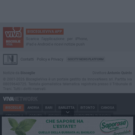
BISCEGLIEVIVA APP
Scarica l'applicazione per iPhone,
iPad e Android e ricevi notizie push
Contatti
Policy e Privacy
GOCITY NEWS PLATFORM
Notizie da
Bisceglie
Direttore
Antonio Quinto
© 2001-2026 BisceglieViva è un portale gestito da InnovaNews srl. Partita iva
08059640725. Testata giornalistica telematica registrata presso il Tribunale di
Trani. Tutti i diritti riservati.
BISCEGLIE
ANDRIA
BARI
BARLETTA
BITONTO
CANOSA
CERIGNOLA
CORATO
GIOVINAZZO
MARGHERITA DI SAVOIA
MINERVINO
MODUGNO
MOLFETTA
PUGLIA
RUVO
SAN FERDINANDO
SPINAZZOLA
TERLIZZI
TRANI
TRINITAPOLI