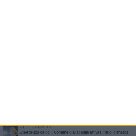
della Quercia
PIÙ LETTI QUESTA SETTIMANA
GIOVEDÌ 6 AGOSTO
Ragazzi biscegliesi diventano virali dopo un'esibizione
improvvisata in aeroporto a Roma-Fiumicino
MARTEDÌ 4 AGOSTO
Emergenza caldo, il Comune di Bisceglie attiva i "rifugi climatici"