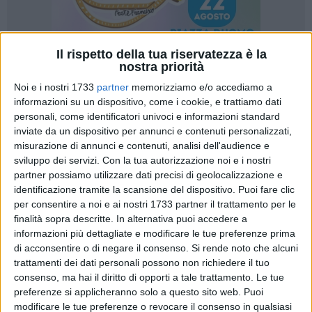
Il rispetto della tua riservatezza è la
nostra priorità
A cura di
Noi e i nostri 1733
partner
memorizziamo e/o accediamo a
NICOLA MICCIONE
informazioni su un dispositivo, come i cookie, e trattiamo dati
personali, come identificatori univoci e informazioni standard
inviate da un dispositivo per annunci e contenuti personalizzati,
misurazione di annunci e contenuti, analisi dell'audience e
Dopo il delitto di
Filippo Scavo
, il 43enne barese del clan
sviluppo dei servizi.
Con la tua autorizzazione noi e i nostri
mafioso
Strisciuglio
di Bari ucciso il 19 aprile scorso
partner possiamo utilizzare dati precisi di geolocalizzazione e
all'interno della discoteca
Divine Club di Bisceglie
, le
identificazione tramite la scansione del dispositivo. Puoi fare clic
abitudini «personali e territoriali» degli indagati -
Dylan
per consentire a noi e ai nostri 1733 partner il trattamento per le
Capriati, Nicola Morelli e Aldo Lagioia
, tutti in carcere -
finalità sopra descritte. In alternativa puoi accedere a
avrebbero subito un «significativo mutamento».
informazioni più dettagliate e modificare le tue preferenze prima
di acconsentire o di negare il consenso.
Si rende noto che alcuni
trattamenti dei dati personali possono non richiedere il tuo
«A seguito degli eventi avvenuti il 19 aprile, si registrava la
consenso, ma hai il diritto di opporti a tale trattamento. Le tue
mancata rintracciabilità di
Capriati
proprio nei luoghi ove era
preferenze si applicheranno solo a questo sito web. Puoi
stato ripetutamente controllato», cioè la città vecchia di Bari.
modificare le tue preferenze o revocare il consenso in qualsiasi