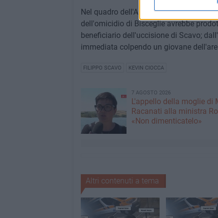
Nel quadro dell'Antimafia, il ferimento d
dell'omicidio di Bisceglie avrebbe prodot
beneficiario dell'uccisione di Scavo; dall'
immediata colpendo un giovane dell'are
FILIPPO SCAVO
KEVIN CIOCCA
7 AGOSTO 2026
L'appello della moglie di
Racanati alla ministra Ro
«Non dimenticatelo»
Altri contenuti a tema