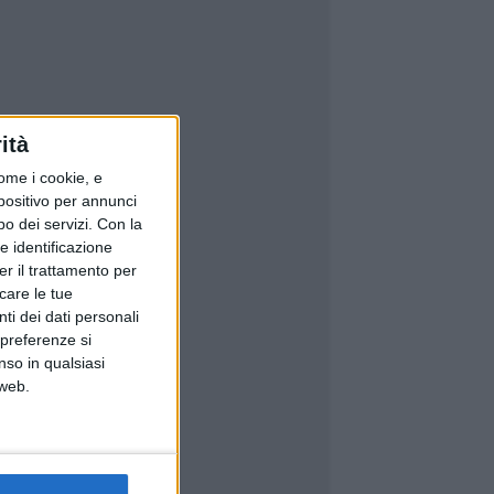
ità
ome i cookie, e
spositivo per annunci
o dei servizi.
Con la
e identificazione
er il trattamento per
icare le tue
ti dei dati personali
 preferenze si
nso in qualsiasi
 web.