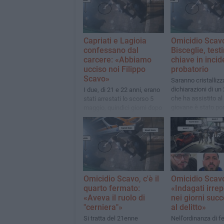
Capriati e Lagioia
Omicidio Scav
confessano dal
Bisceglie, tes
carcere: «Abbiamo
chiave in incid
ucciso noi Filippo
probatorio
Scavo»
Saranno cristallizz
dichiarazioni di u
I due, di 21 e 22 anni, erano
che ha assistito al d
stati arrestati lo scorso 5
giovane è stato por
maggio, quindici giorni dopo
una località protet
l'omicidio avvenuto nel
per la mia incolumi
Divine Club di Bisceglie
Omicidio Scavo, c'è il
Omicidio Scavo,
quarto fermato:
«Indagati irrepe
«Aveva il ruolo di
nei giorni succ
"cerniera"»
al delitto»
Si tratta del 21enne
Nell’ordinanza di 