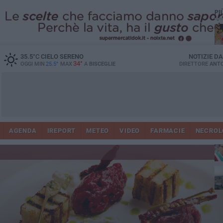
PI
35.5
°C
CIELO SERENO
NOTIZIE D
34°
OGGI MIN
25.5°
MAX
A
BISCEGLIE
DIRETTORE
ANTO
AGENDA
IREPORT
METEO
VIDEO
FARMACIE
NECROL