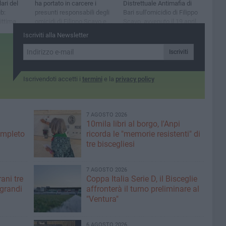
ari del
ha portato in carcere i
Distrettuale Antimafia di
ub:
presunti responsabili degli
Bari sull'omicidio di Filippo
ittima
omicidi di Filippo Scavo e di
Scavo, avvenuto il 19 aprile
lla base
Raffaele Capriati
scorso nella discoteca
Iscriviti alla Newsletter
iandogli
Divine Club
Iscriviti
Iscrivendoti accetti i
termini
e la
privacy policy
7 AGOSTO 2026
10mila libri al borgo, l'Anpi
ompleto
ricorda le "memorie resistenti" di
tre biscegliesi
7 AGOSTO 2026
ani tre
Coppa Italia Serie D, il Bisceglie
 grandi
affronterà il turno preliminare al
"Ventura"
6 AGOSTO 2026