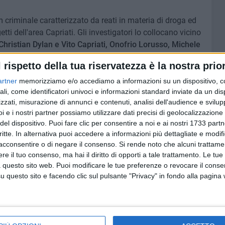
 criminale caratterizzato da reati in materia di droga ed
ti dell'area Capriati. Gli investigatori lo collocano vicino
Christian Dylan e Vito Capriati, Onofrio Lorusso, Michele
rbetta
. Viene evidenziato che Ciocca è stato sottoposto ai
l rispetto della tua riservatezza è la nostra prior
bitazione dove Sabino Capriati aveva avuto la residenza.
artner
memorizziamo e/o accediamo a informazioni su un dispositivo, c
ali, come identificatori univoci e informazioni standard inviate da un di
i Capriati sono anche le dichiarazioni dei collaboratori di
zzati, misurazione di annunci e contenuti, analisi dell'audience e svilupp
aprile 2026, ha indicato Ciocca come uno di quei soggetti
i e i nostri partner possiamo utilizzare dati precisi di geolocalizzazione 
riati
.
Leonardo Mercoledisanto
, in un interrogatorio del
del dispositivo. Puoi fare clic per consentire a noi e ai nostri 1733 partn
ome persona che si accompagnava stabilmente a
Christian
critte. In alternativa puoi accedere a informazioni più dettagliate e modif
 e di averlo incontrato più volte insieme a Christian.
acconsentire o di negare il consenso.
Si rende noto che alcuni trattamen
e il tuo consenso, ma hai il diritto di opporti a tale trattamento. Le tue
icato che va oltre il singolo episodio. Non sarebbe un
 questo sito web. Puoi modificare le tue preferenze o revocare il conse
questo sito e facendo clic sul pulsante "Privacy" in fondo alla pagina
e in una dinamica di clan. L'omicidio di Scavo, ritenuto un
rtiere Carbonara, sarebbe stato seguito a poche ore di
e ritenuto vicino ai Capriati. La successione temporale è
tigatori per collocare il fatto nella stessa scia di sangue.