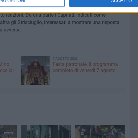
PIÙ OPZIONI
ACCETTO
i Ciocca conferma la rapidità con cui la notizia
to reazioni. Da una parte i Capriati, indicati come
altra gli Strisciuglio, interessati a mostrare una risposta
a avversa.
7 AGOSTO 2026
 Mino
Festa patronale, il programma
ccella:
completo di venerdì 7 agosto