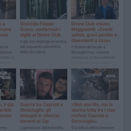
o a
Omicidio Filippo
Divine Club chiuso,
timone
Scavo, confermati i
Maggialetti: «Eventi
ente
sigilli al Divine Club
saltati, gravi perdite e
dipendenti a casa»
Il gip non respinge la revoca
del sequestro preventivo
ate le
Il titolare del locale a
della discoteca
n 26enne
BisceglieViva: «Questa
elitto: il
incertezza ci sta mettendo
tato in
veramente a dura prova»
ta. «Temo
tà»
 il gip:
Guerra tra Capriati e
«Non una lite, ma la
ribili
Strisciuglio: gli
storica lotta tra i clan
essivi
indagati in silenzio
mafiosi Capriati e
davanti al Gip
Strisciuglio»
fermo
L’operazione dell'Antimafia
È la lettura della Direzione