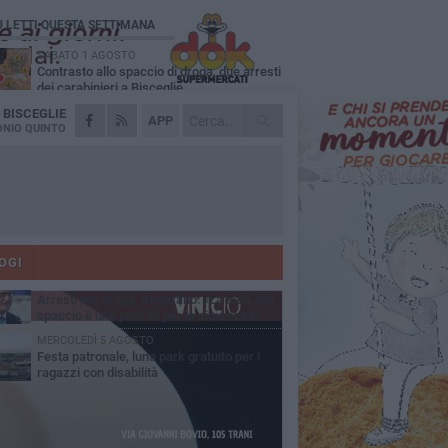
Ù LETTI QUESTA SETTIMANA
SABATO 1 AGOSTO
Contrasto allo spaccio di droga, due arresti
dei carabinieri a Bisceglie
A
BISCEGLIE
MARTEDÌ 4 AGOSTO
APP
Emergenza caldo, il Comune di Bisceglie
NIO QUINTO
attiva i "rifugi climatici"
MERCOLEDÌ 5 AGOSTO
Dramma alla spiaggia Bi-Marmi: un
anziano ha un malore e perde la vita
MARTEDÌ 4 AGOSTO
Due auto incendiate nella notte in via Dieta
delle Puglie
OGI
SABATO 1 AGOSTO
Arresti per droga, Angarano: «La lotta allo
spaccio è una priorità per la sicurezza»
MERCOLEDÌ 5 AGOSTO
Festa patronale, luna park gratuito per i
ragazzi con disabilità