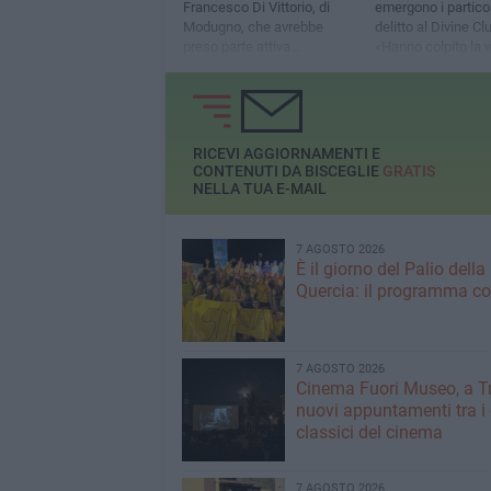
Francesco Di Vittorio, di
emergono i particol
Modugno, che avrebbe
delitto al Divine Cl
preso parte attiva
«Hanno colpito la v
all'omicidio nel Divine Club
con un proiettile a
di Bisceglie
del collo, non lasc
scampo»
RICEVI AGGIORNAMENTI E
CONTENUTI DA BISCEGLIE
GRATIS
NELLA TUA E-MAIL
7 AGOSTO 2026
È il giorno del Palio della
Quercia: il programma c
7 AGOSTO 2026
Cinema Fuori Museo, a Tr
nuovi appuntamenti tra i
classici del cinema
7 AGOSTO 2026