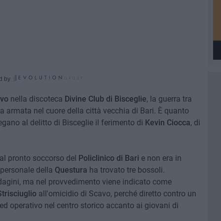
d by
avo
nella discoteca
Divine Club di Bisceglie
, la guerra tra
 armata nel cuore della città vecchia di Bari. È quanto
gano al delitto di Bisceglie il ferimento di
Kevin Ciocca
, di
al pronto soccorso del
Policlinico di Bari
e non era in
 personale della
Questura
ha trovato tre bossoli.
ndagini, ma nel provvedimento viene indicato come
trisciuglio
all'omicidio di Scavo, perché diretto contro un
ed operativo nel centro storico accanto ai giovani di