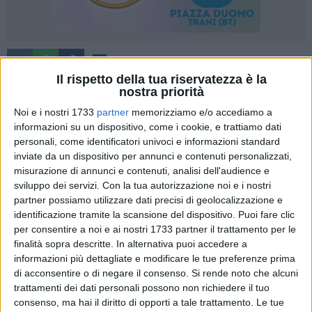
3
A cura di
SERENA DE MUSSO
Il rispetto della tua riservatezza è la
nostra priorità
Noi e i nostri 1733
partner
memorizziamo e/o accediamo a
informazioni su un dispositivo, come i cookie, e trattiamo dati
È tempo di riflessioni in casa Sportilia Volley dopo
personali, come identificatori univoci e informazioni standard
l'estenuante match con il Nelly Volley in cui le biscegliesi
inviate da un dispositivo per annunci e contenuti personalizzati,
non sono purtroppo riuscite a portare a casa l'intero bottino.
misurazione di annunci e contenuti, analisi dell'audience e
Tanta fatica e attenzione non sono bastate a contrastare
sviluppo dei servizi.
Con la tua autorizzazione noi e i nostri
l'avanzata delle barlettane che nonostante le incertezze dei
partner possiamo utilizzare dati precisi di geolocalizzazione e
primi due set sono riuscita a volgere l'esito della partita a
identificazione tramite la scansione del dispositivo. Puoi fare clic
proprio favore. Nessun grande cambiamento in classifica
per consentire a noi e ai nostri 1733 partner il trattamento per le
finalità sopra descritte. In alternativa puoi accedere a
per le ragazze di coach Nuzzi che dovranno approfittare
informazioni più dettagliate e modificare le tue preferenze prima
della pausa prima di approdare al girone di ritorno per
di acconsentire o di negare il consenso.
Si rende noto che alcuni
lavorare su ciò che è mancato.
trattamenti dei dati personali possono non richiedere il tuo
consenso, ma hai il diritto di opporti a tale trattamento. Le tue
Si è partite cariche di tensione già nel primo parziale, in cui