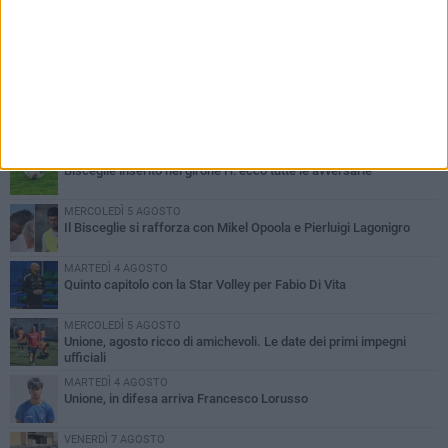
PIÙ LETTI QUESTA SETTIMANA
GIOVEDÌ 6 AGOSTO
Bisceglie inserito nel girone H: ecco tutte le avversarie
MERCOLEDÌ 5 AGOSTO
Il Bisceglie si rafforza con Mikel Opoola e Pierluigi Lagonigro
MARTEDÌ 4 AGOSTO
Quinto capitolo con la Star Volley per Fabio Di Vita
MERCOLEDÌ 5 AGOSTO
Unione, agosto ricco di amichevoli. Le date dei primi impegni
ufficiali
MARTEDÌ 4 AGOSTO
Unione, in difesa arriva Francesco Lorusso
VENERDÌ 7 AGOSTO