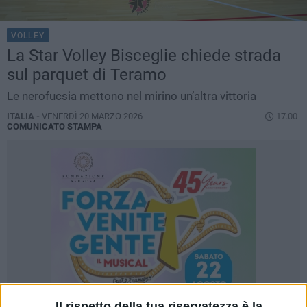
VOLLEY
La Star Volley Bisceglie chiede strada
sul parquet di Teramo
Le nerofucsia mettono nel mirino un’altra vittoria
ITALIA -
VENERDÌ 20 MARZO 2026
17.00
COMUNICATO STAMPA
Il rispetto della tua riservatezza è la