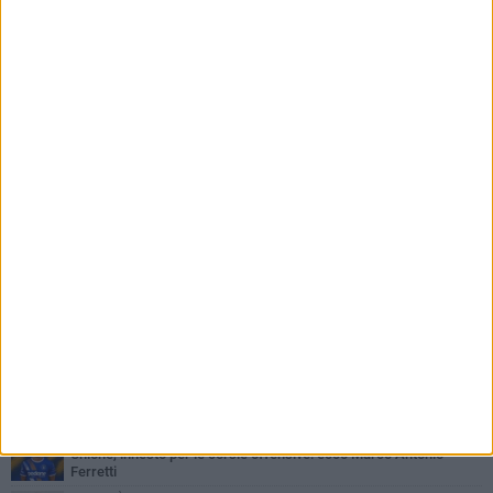
PIÙ LETTI QUESTA SETTIMANA
LUNEDÌ 3 AGOSTO
Simone Franceschi, una solida certezza per la Star Volley
Bisceglie
MERCOLEDÌ 5 AGOSTO
Il Bisceglie si rafforza con Mikel Opoola e Pierluigi Lagonigro
LUNEDÌ 3 AGOSTO
Unione, innesto per le corsie offensive: ecco Marco Antonio
Ferretti