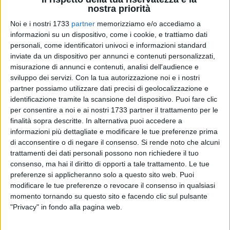
nostra priorità
Noi e i nostri 1733
partner
memorizziamo e/o accediamo a
informazioni su un dispositivo, come i cookie, e trattiamo dati
personali, come identificatori univoci e informazioni standard
inviate da un dispositivo per annunci e contenuti personalizzati,
misurazione di annunci e contenuti, analisi dell'audience e
Viaggio alla volta dell'Abruzzo. Star Volley Bisceglie di scena
sviluppo dei servizi.
Con la tua autorizzazione noi e i nostri
sul parquet del PalaScapriano per l'incrocio con la Futura
partner possiamo utilizzare dati precisi di geolocalizzazione e
Teramo, valido per la 20ª giornata del girone D del
identificazione tramite la scansione del dispositivo. Puoi fare clic
campionato di Serie B1 femminile. Primo servizio alle ore 17
per consentire a noi e ai nostri 1733 partner il trattamento per le
di sabato 21 marzo.
finalità sopra descritte. In alternativa puoi accedere a
informazioni più dettagliate e modificare le tue preferenze prima
di acconsentire o di negare il consenso.
Si rende noto che alcuni
LE NEROFUCSIA
trattamenti dei dati personali possono non richiedere il tuo
Il team guidato da coach Marcello Sarcinella è senza dubbio
consenso, ma hai il diritto di opporti a tale trattamento. Le tue
in fiducia e mira a prendersi altri tre punti che sarebbero
preferenze si applicheranno solo a questo sito web. Puoi
fondamentali per il percorso al vertice. L'obiettivo di tutto il
modificare le tue preferenze o revocare il consenso in qualsiasi
momento tornando su questo sito e facendo clic sul pulsante
gruppo è chiaro: ottenere il massimo da qui al termine della
"Privacy" in fondo alla pagina web.
stagione giocando ciascuna gara con il piglio giusto per non
lasciare nulla di intentato. Le maggiori consapevolezze