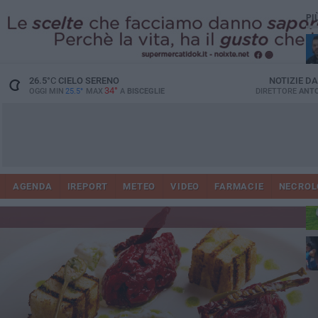
PI
26.5
°C
CIELO SERENO
NOTIZIE D
34°
OGGI MIN
25.5°
MAX
A
BISCEGLIE
DIRETTORE
ANTO
AGENDA
IREPORT
METEO
VIDEO
FARMACIE
NECROL