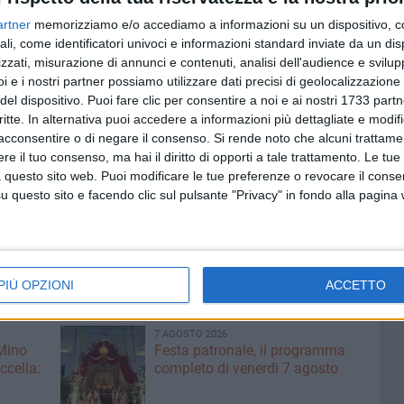
artner
memorizziamo e/o accediamo a informazioni su un dispositivo, c
ente efficace dello spagnolo (65% di prime palle messe in
ali, come identificatori univoci e informazioni standard inviate da un di
sso a giocare dietro la linea di fondo campo. L'azzurro è
zzati, misurazione di annunci e contenuti, analisi dell'audience e svilupp
sere aggressivo in risposta da dietro e allo stesso tempo
i e i nostri partner possiamo utilizzare dati precisi di geolocalizzazione 
ella lotta Merida ha avuto qualcosa in più che ha fatto
del dispositivo. Puoi fare clic per consentire a noi e ai nostri 1733 partn
lle break: 13 per l'iberico, solo 4 per il biscegliese che ha
critte. In alternativa puoi accedere a informazioni più dettagliate e modif
acconsentire o di negare il consenso.
Si rende noto che alcuni trattamen
to.
e il tuo consenso, ma hai il diritto di opporti a tale trattamento. Le tue
 questo sito web. Puoi modificare le tue preferenze o revocare il conse
per poco l'atto conclusivo, che gli avrebbe consentito di
questo sito e facendo clic sul pulsante "Privacy" in fondo alla pagina
ri 100 della classifica, Pellegrino può ritenersi soddisfatto
 è espresso a buonissimi livelli. Da lunedì il suo best
numero 109.
PIÙ OPZIONI
ACCETTO
7 AGOSTO 2026
 Mino
Festa patronale, il programma
ccella:
completo di venerdì 7 agosto