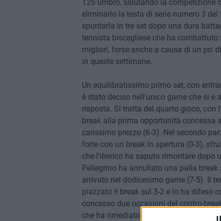
125 umbro, salutando la competizione ch
eliminarlo la testa di serie numero 3 de
spuntarla in tre set dopo una dura battag
tennista biscegliese che ha combattuto f
migliori, forse anche a causa di un po' d
in queste settimane.
Un equilibratissimo primo set, con entramb
è stato deciso nell'unico game che si è a
risposta. Si tratta del quarto gioco, con
break alla prima opportunità concessa a
carissimo prezzo (6-3). Nel secondo parz
forte con un break in apertura (0-3), sfru
che l'iberico ha saputo rimontare dopo u
Pellegrino ha annullato una palla break s
arrivato nel dodicesimo game (7-5). Il te
piazzato il break sul 3-2 e lo ha difeso
concesso due occasioni del contro-break
che ha rimediato un altro break che ha sa
I