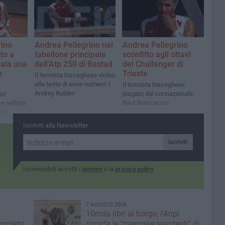
rino
Andrea Pellegrino nel
Andrea Pellegrino
to a
tabellone principale
sconfitto agli ottavi
gala una
dell'Atp 250 di Bastad
del Challenger di
n
Trieste
Il tennista biscegliese vicino
alla testa di serie numero 1
Il tennista biscegliese
Andrey Rublev
piegato dal connazionale
el
Raul Brancaccio
e nell'Atp
 il
 Kjaer
Iscriviti alla Newsletter
Iscriviti
Iscrivendoti accetti i
termini
e la
privacy policy
7 AGOSTO 2026
10mila libri al borgo, l'Anpi
ompleto
ricorda le "memorie resistenti" di