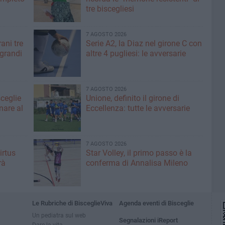
tre biscegliesi
7 AGOSTO 2026
ani tre
Serie A2, la Diaz nel girone C con
 grandi
altre 4 pugliesi: le avversarie
7 AGOSTO 2026
sceglie
Unione, definito il girone di
nare al
Eccellenza: tutte le avversarie
7 AGOSTO 2026
irtus
Star Volley, il primo passo è la
rà
conferma di Annalisa Mileno
Le Rubriche di BisceglieViva
Agenda eventi di Bisceglie
Un pediatra sul web
Segnalazioni iReport
Dare la vita