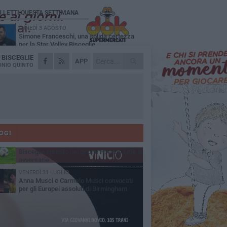
Ù LETTI QUESTA SETTIMANA
LUNEDÌ 3 AGOSTO
Simone Franceschi, una solida certezza
per la Star Volley Bisceglie
A
BISCEGLIE
MERCOLEDÌ 5 AGOSTO
APP
Il Bisceglie si rafforza con Mikel Opoola e
NIO QUINTO
Pierluigi Lagonigro
LUNEDÌ 3 AGOSTO
Unione, innesto per le corsie offensive:
ecco Marco Antonio Ferretti
MARTEDÌ 4 AGOSTO
Unione, in difesa arriva Francesco Lorusso
OGI
GIOVEDÌ 6 AGOSTO
Bisceglie inserito nel girone H: ecco tutte le
avversarie
VENERDÌ 31 LUGLIO
Anna Musci e Carmelo Musci convocati
per gli Europei assoluti di Birmingham