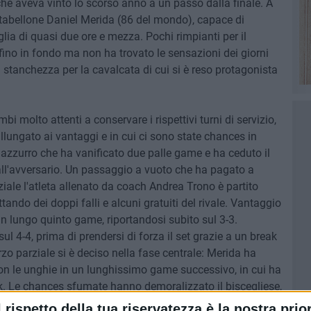
e aveva vinto lo scorso anno a un passo dalla finale. A
l tabellone Daniel Merida (86 del mondo), capace di
lia di quasi due ore e mezza. Pochi rimpianti per il
ino in fondo ma non ha trovato le sensazioni dei giorni
i stanchezza per la cavalcata di cui si è reso protagonista
i molto attenti a conservare i rispettivi turni di servizio,
llungato ai vantaggi e in cui ci sono state chances in
 l'azzurro che ha vanificato due palle game e ha ceduto il
ll'avversario. Un passaggio a vuoto che ha pagato a
iale l'atleta allenato da coach Andrea Trono è partito
ttando dei doppi falli e alcuni gratuiti del rivale. Vantaggio
n lungo quinto game, riportandosi subito sul 3-3.
ul 4-4, prima di prendersi di forza il set grazie a un break
rzo parziale si è deciso nella fase centrale: Merida ha
 con le unghie in un lunghissimo game successivo, in cui ha
. Le chances sfumate hanno demoralizzato il biscegliese,
ncito la sua uscita di scena dal torneo (6-3).
l rispetto della tua riservatezza è la nostra prior