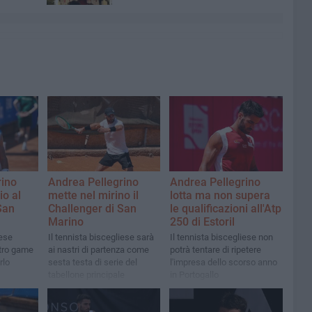
rino
Andrea Pellegrino
Andrea Pellegrino
io al
mette nel mirino il
lotta ma non supera
San
Challenger di San
le qualificazioni all'Atp
Marino
250 di Estoril
iese
Il tennista biscegliese sarà
Il tennista biscegliese non
tro game
ai nastri di partenza come
potrà tentare di ripetere
rlo
sesta testa di serie del
l'impresa dello scorso anno
tabellone principale
in Portogallo