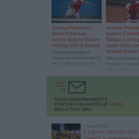
Andrea Pellegrino
Andrea Pelleg
sfiora l'impresa
supera il debut
contro Andrey Rublev
Bastad e si re
nell'Atp 250 di Bastad
super sfida co
Andrey Rublev
Il tennista biscegliese
strappa un set al numero 16
Ottimo successo d
del mondo ma si arrende
tennista bisceglies
250 svedese contro
giovane norvegese
RICEVI AGGIORNAMENTI E
CONTENUTI DA BISCEGLIE
GRATIS
NELLA TUA E-MAIL
7 AGOSTO 2026
È il giorno del Palio della
Quercia: il programma c