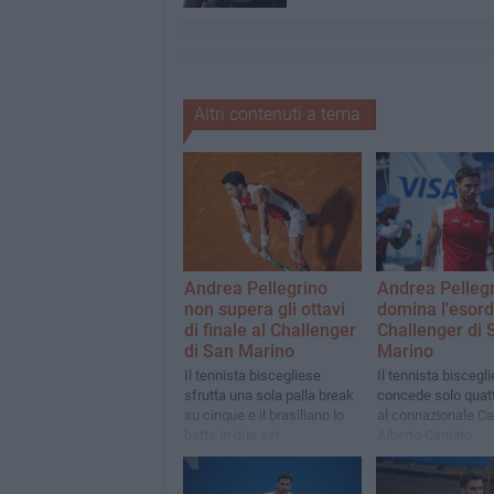
Altri contenuti a tema
Andrea Pellegrino
Andrea Pelleg
non supera gli ottavi
domina l'esord
di finale al Challenger
Challenger di 
di San Marino
Marino
Il tennista biscegliese
Il tennista biscegl
sfrutta una sola palla break
concede solo quat
su cinque e il brasiliano lo
al connazionale Ca
batte in due set
Alberto Caniato