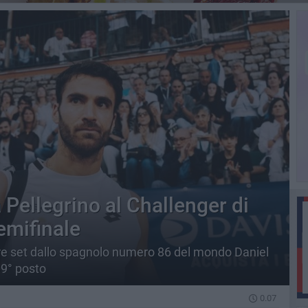
Pellegrino al Challenger di
emifinale
 tre set dallo spagnolo numero 86 del mondo Daniel
09° posto
0.07