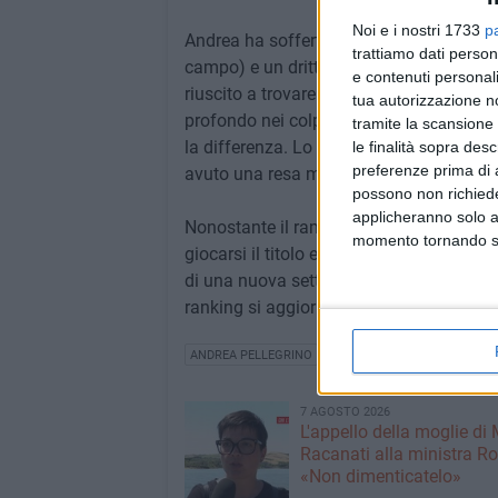
Noi e i nostri 1733
p
Andrea ha sofferto il servizio estremam
trattiamo dati person
campo) e un dritto che lo ha portato spe
e contenuti personali
riuscito a trovare le contromisure per es
tua autorizzazione no
profondo nei colpi da fondo campo, ma n
tramite la scansione 
la differenza. Lo si nota nel dato delle pa
le finalità sopra des
preferenze prima di 
avuto una resa migliore ma non è basta
possono non richieder
applicheranno solo a
Nonostante il rammarico di aver mancato 
momento tornando su 
giocarsi il titolo e l'ingresso tra i miglio
di una nuova settimana positiva in cui si
ranking si aggiornerà ulteriormente al 
ANDREA PELLEGRINO
TENNIS
PERUGIA
7 AGOSTO 2026
L'appello della moglie di
Racanati alla ministra Ro
«Non dimenticatelo»