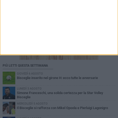
PIÙ LETTI QUESTA SETTIMANA
GIOVEDÌ 6 AGOSTO
Bisceglie inserito nel girone H: ecco tutte le avversarie
LUNEDÌ 3 AGOSTO
Simone Franceschi, una solida certezza per la Star Volley
Bisceglie
MERCOLEDÌ 5 AGOSTO
Il Bisceglie si rafforza con Mikel Opoola e Pierluigi Lagonigro