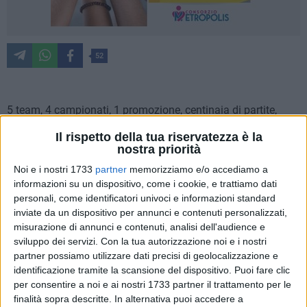
52
5 team, 4 campionati, 1 promozione, centinaia di partite,
migliaia di chilometri e tantissime medaglie. È questo il
Il rispetto della tua riservatezza è la
bilancio della stagione 2023/2024 della Tennis Tavolo
nostra priorità
Dolmen Bisceglie.
Noi e i nostri 1733
partner
memorizziamo e/o accediamo a
informazioni su un dispositivo, come i cookie, e trattiamo dati
Una cavalcata iniziata a settembre 2023 che ha visto la
personali, come identificatori univoci e informazioni standard
compagine biscegliese attiva su più fronti. Innanzitutto i
inviate da un dispositivo per annunci e contenuti personalizzati,
campionati di serie C2, D1, D2 e serie C femminile, con la
misurazione di annunci e contenuti, analisi dell'audience e
conquista della promozione in serie C1 nazionale.
sviluppo dei servizi.
Con la tua autorizzazione noi e i nostri
partner possiamo utilizzare dati precisi di geolocalizzazione e
identificazione tramite la scansione del dispositivo. Puoi fare clic
La Tennis Tavolo Dolmen ha partecipato ai campionati
per consentire a noi e ai nostri 1733 partner il trattamento per le
regionali di Foggia conquistando il 2° posto con Davide
finalità sopra descritte. In alternativa puoi accedere a