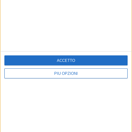
ACCETTO
PIÙ OPZIONI
Altri contenuti a tema