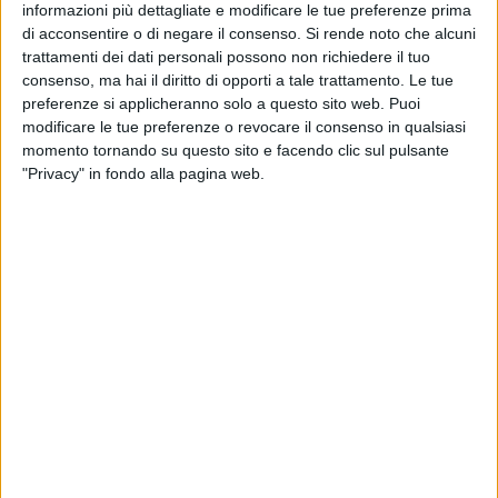
Troilo in quarta categoria e il 3° posto di Pasquale Di Ceglie
informazioni più dettagliate e modificare le tue preferenze prima
in terza categoria. Grandi risultati anche dai Tornei regionali
di acconsentire o di negare il consenso.
Si rende noto che alcuni
dove tutti gli atleti biscegliesi iscritti si sono guadagnati le
trattamenti dei dati personali possono non richiedere il tuo
qualificazioni ai Campionati italiani di categoria. Tornei
consenso, ma hai il diritto di opporti a tale trattamento. Le tue
preferenze si applicheranno solo a questo sito web. Puoi
impreziositi dalle tre medaglie di Matilde Ingravalle, due
modificare le tue preferenze o revocare il consenso in qualsiasi
argenti e un bronzo, vinte a Molfetta, Conversano e
momento tornando su questo sito e facendo clic sul pulsante
Casarano.
"Privacy" in fondo alla pagina web.
E poi tra novembre e gennaio, a Martina Franca, i Tornei
regionali per le qualificazioni ai Campionati italiani giovanili
con l'oro e il bronzo di Matilde Ingravalle (under 17), i due
argenti di Davide Troilo (under 19), l'oro e l'argento di Luigi
Antonio Amati (under 19), l'argento e il bronzo di Anita
Dell'Olio (under 13), i due bronzi di Daniele Garofoli (under
15) e di Pasquale Di Ceglie (under 17), il bronzo di Corrado
Palumbo (under 19).
A seguire i Tornei Open di San Nicola La Strada, in
Campania, a settembre, dicembre e maggio con ottimi