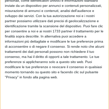
personali, come identificatori univoci e informazioni standard
inviate da un dispositivo per annunci e contenuti personalizzati,
misurazione di annunci e contenuti, analisi dell'audience e
sviluppo dei servizi.
Con la tua autorizzazione noi e i nostri
193
partner possiamo utilizzare dati precisi di geolocalizzazione e
identificazione tramite la scansione del dispositivo. Puoi fare clic
per consentire a noi e ai nostri 1733 partner il trattamento per le
Prestazione super per Enrico Pio Tridente che vince con la
finalità sopra descritte. In alternativa puoi accedere a
nazionale azzurra la 4x100 ai Trisome Games in corso in
informazioni più dettagliate e modificare le tue preferenze prima
di acconsentire o di negare il consenso.
Si rende noto che alcuni
Turchia.
trattamenti dei dati personali possono non richiedere il tuo
consenso, ma hai il diritto di opporti a tale trattamento. Le tue
Record del mondo nella specialità e medaglia d'oro davanti
preferenze si applicheranno solo a questo sito web. Puoi
alle squadre di Messico e Portogallo.
modificare le tue preferenze o revocare il consenso in qualsiasi
momento tornando su questo sito e facendo clic sul pulsante
Nella prima mattinata nelle qualificazioni dei 200 metri:
"Privacy" in fondo alla pagina web.
anche qui, nuovo Personal Best per l'atleta tesserato con la
squadra di Molfetta.
7 AGOSTO 2026
L'appello della moglie di Mino Racanati alla
ministra Roccella: «Non dimenticatelo»