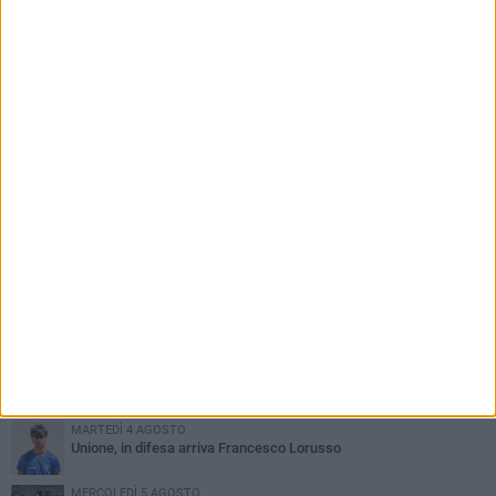
PIÙ LETTI QUESTA SETTIMANA
GIOVEDÌ 6 AGOSTO
Bisceglie inserito nel girone H: ecco tutte le avversarie
LUNEDÌ 3 AGOSTO
Simone Franceschi, una solida certezza per la Star Volley
Bisceglie
MERCOLEDÌ 5 AGOSTO
Il Bisceglie si rafforza con Mikel Opoola e Pierluigi Lagonigro
LUNEDÌ 3 AGOSTO
Unione, innesto per le corsie offensive: ecco Marco Antonio
Ferretti
MARTEDÌ 4 AGOSTO
Unione, in difesa arriva Francesco Lorusso
MERCOLEDÌ 5 AGOSTO