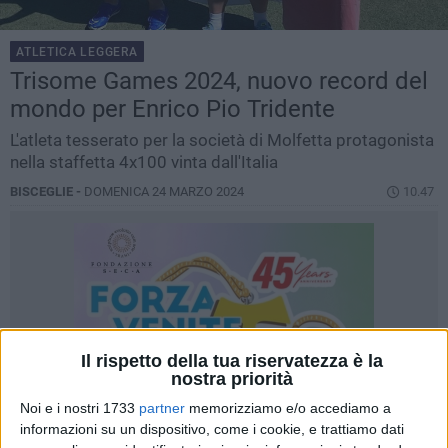
ATLETICA LEGGERA
Trisome Games 2024, nuovo record del
mondo per Enrico Pio Tridente
L'atleta tesserato per la società di Molfetta protagonista
nella staffetta 4x100 vinta dall'Italia
BISCEGLIE -
DOMENICA 24 MARZO 2024
10.47
Il rispetto della tua riservatezza è la
nostra priorità
Noi e i nostri 1733
partner
memorizziamo e/o accediamo a
informazioni su un dispositivo, come i cookie, e trattiamo dati