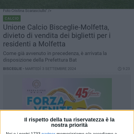
Foto Cristina Scarasciullo" />
CALCIO
Unione Calcio Bisceglie-Molfetta,
divieto di vendita dei biglietti per i
residenti a Molfetta
Come già avvenuto in precedenza, è arrivata la
disposizione della Prefettura Bat
BISCEGLIE -
MARTEDÌ 3 SETTEMBRE 2024
9.23
Il rispetto della tua riservatezza è la
nostra priorità
Noi e i nostri 1733
partner
memorizziamo e/o accediamo a