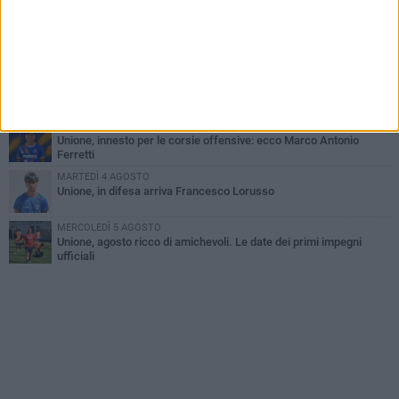
LUNEDÌ 3 AGOSTO
Simone Franceschi, una solida certezza per la Star Volley
Bisceglie
MERCOLEDÌ 5 AGOSTO
Il Bisceglie si rafforza con Mikel Opoola e Pierluigi Lagonigro
LUNEDÌ 3 AGOSTO
Unione, innesto per le corsie offensive: ecco Marco Antonio
Ferretti
MARTEDÌ 4 AGOSTO
Unione, in difesa arriva Francesco Lorusso
MERCOLEDÌ 5 AGOSTO
Unione, agosto ricco di amichevoli. Le date dei primi impegni
ufficiali