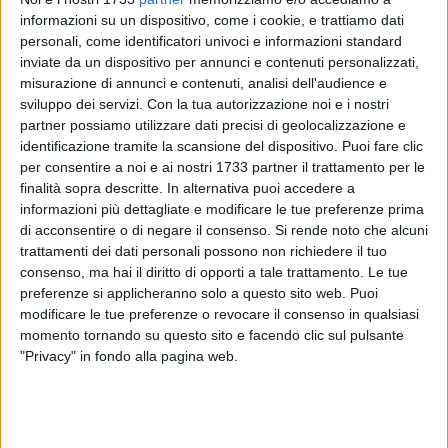
informazioni su un dispositivo, come i cookie, e trattiamo dati
personali, come identificatori univoci e informazioni standard
inviate da un dispositivo per annunci e contenuti personalizzati,
misurazione di annunci e contenuti, analisi dell'audience e
sviluppo dei servizi.
Con la tua autorizzazione noi e i nostri
15
partner possiamo utilizzare dati precisi di geolocalizzazione e
identificazione tramite la scansione del dispositivo. Puoi fare clic
per consentire a noi e ai nostri 1733 partner il trattamento per le
Non ci saranno i tifosi del Molfetta Calcio a supporto della
finalità sopra descritte. In alternativa puoi accedere a
squadra biancorossa in occasione del match valido per il
informazioni più dettagliate e modificare le tue preferenze prima
di acconsentire o di negare il consenso.
Si rende noto che alcuni
primo turno della Coppa Italia di Eccellenza in programma
trattamenti dei dati personali possono non richiedere il tuo
giovedì 5 settembre al "Di Liddo" contro l'Unione Calcio
consenso, ma hai il diritto di opporti a tale trattamento. Le tue
Bisceglie (fischio d'inizio alle 15:30). La vendita dei biglietti
preferenze si applicheranno solo a questo sito web. Puoi
(sempre in numero contingentato, viste le restrizioni per
modificare le tue preferenze o revocare il consenso in qualsiasi
l'impianto di via Cavour) è riservata ai soli residenti nel
momento tornando su questo sito e facendo clic sul pulsante
comune di Bisceglie presso Pedone Ferramenta.
"Privacy" in fondo alla pagina web.
Come già disposto in occasione dei precedenti incroci tra le
due formazioni biscegliesi e i biancorossi, la Prefettura a di
Barletta-Andria-Trani ha disposto il divieto di vendita dei