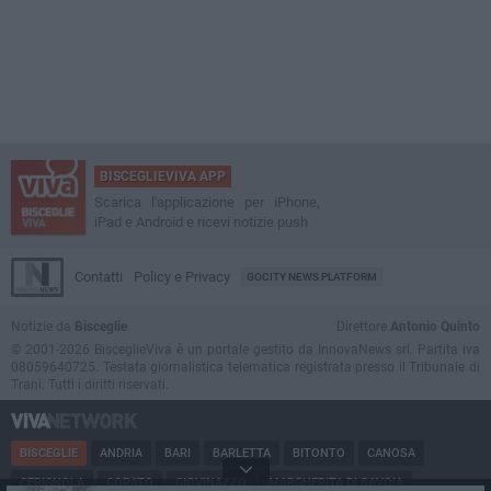
BISCEGLIEVIVA APP
Scarica l'applicazione per iPhone,
iPad e Android e ricevi notizie push
Contatti
Policy e Privacy
GOCITY NEWS PLATFORM
Notizie da
Bisceglie
Direttore
Antonio Quinto
© 2001-2026 BisceglieViva è un portale gestito da InnovaNews srl. Partita iva
08059640725. Testata giornalistica telematica registrata presso il Tribunale di
Trani. Tutti i diritti riservati.
BISCEGLIE
ANDRIA
BARI
BARLETTA
BITONTO
CANOSA
CERIGNOLA
CORATO
GIOVINAZZO
MARGHERITA DI SAVOIA