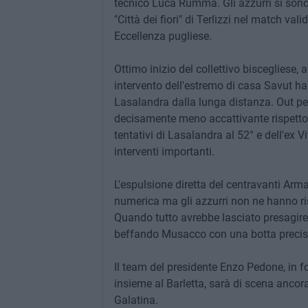
tecnico Luca Rumma. Gli azzurri si sono 
"Città dei fiori" di Terlizzi nel match v
Eccellenza pugliese.
Ottimo inizio del collettivo biscegliese, 
intervento dell'estremo di casa Savut ha
Lasalandra dalla lunga distanza. Out per 
decisamente meno accattivante rispetto 
tentativi di Lasalandra al 52° e dell'ex V
interventi importanti.
L'espulsione diretta del centravanti Arma
numerica ma gli azzurri non ne hanno rise
Quando tutto avrebbe lasciato presagire 
beffando Musacco con una botta precisa 
Il team del presidente Enzo Pedone, in 
insieme al Barletta, sarà di scena ancor
Galatina.