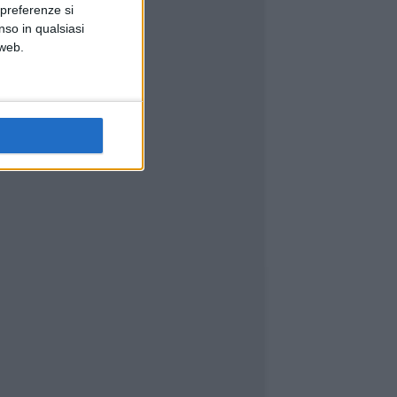
 preferenze si
nso in qualsiasi
 web.