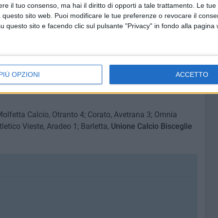
e il tuo consenso, ma hai il diritto di opporti a tale trattamento. Le tue
 questo sito web. Puoi modificare le tue preferenze o revocare il conse
questo sito e facendo clic sul pulsante "Privacy" in fondo alla pagina
PIÙ OPZIONI
ACCETTO
 Molfetta Calcio, Otranto 4; Corato, Avetrana 3; Omnia
letico Vieste, Aradeo 1; Barletta,
Unione Calcio Bisceglie