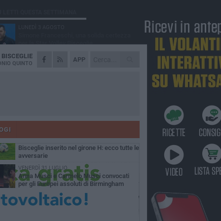
Ù LETTI QUESTA SETTIMANA
LUNEDÌ 3 AGOSTO
Simone Franceschi, una solida certezza
per la Star Volley Bisceglie
A
BISCEGLIE
MERCOLEDÌ 5 AGOSTO
APP
Il Bisceglie si rafforza con Mikel Opoola e
NIO QUINTO
Pierluigi Lagonigro
LUNEDÌ 3 AGOSTO
Unione, innesto per le corsie offensive:
ecco Marco Antonio Ferretti
MARTEDÌ 4 AGOSTO
Unione, in difesa arriva Francesco Lorusso
OGI
GIOVEDÌ 6 AGOSTO
Bisceglie inserito nel girone H: ecco tutte le
avversarie
VENERDÌ 31 LUGLIO
Anna Musci e Carmelo Musci convocati
per gli Europei assoluti di Birmingham