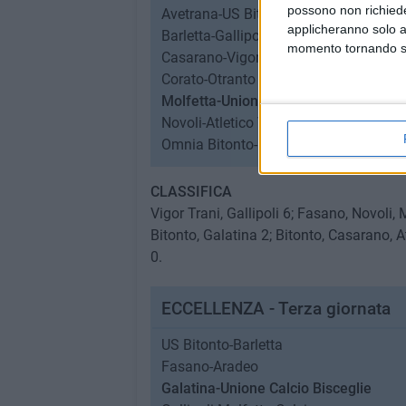
possono non richieder
Avetrana-US Bitonto 1-0
applicheranno solo a
Barletta-Gallipoli 1-2
momento tornando su 
Casarano-Vigor Trani 0-1
Corato-Otranto 1-2
Molfetta-Unione Calcio Bisceglie 1-0
Novoli-Atletico Vieste 0-0
Omnia Bitonto-Fasano 2-2
CLASSIFICA
Vigor Trani, Gallipoli 6; Fasano, Novoli,
Bitonto, Galatina 2; Bitonto, Casarano, At
0.
ECCELLENZA - Terza giornata
US Bitonto-Barletta
Fasano-Aradeo
Galatina-Unione Calcio Bisceglie