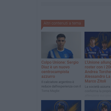
Altri contenuti a tema
Colpo Unione: Sergio
L'Unione allung
Diaz è un nuovo
roster con i 2
centrocampista
Andrea Torchet
azzurro
Alessandro La
Marco Zitoli
Il calciatore argentino è
reduce dall'esperienza con il
La società azzurra
Toma Maglie
conferma la propri
attenzione sui gioc
giovani