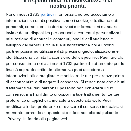
Il rispetto della tua riservatezza è la
nostra priorità
Noi e i nostri 1733
partner
memorizziamo e/o accediamo a
informazioni su un dispositivo, come i cookie, e trattiamo dati
1
personali, come identificatori univoci e informazioni standard
A cura di
SERENA DE MUSSO
inviate da un dispositivo per annunci e contenuti personalizzati,
misurazione di annunci e contenuti, analisi dell'audience e
sviluppo dei servizi.
Con la tua autorizzazione noi e i nostri
partner possiamo utilizzare dati precisi di geolocalizzazione e
È tempo di trasferta in casa Sportilia che in occasione della
identificazione tramite la scansione del dispositivo. Puoi fare clic
14ª giornata di Serie C girone A, incontrerà nella palestra
per consentire a noi e ai nostri 1733 partner il trattamento per le
comunale "A. Kouznetsov" le ragazze della Joy Volley. Si
finalità sopra descritte. In alternativa puoi accedere a
tratta della prima tappa del giro di boa per le ragazze di
informazioni più dettagliate e modificare le tue preferenze prima
coach Nuzzi che saranno chiamate in campo a dimostrare il
di acconsentire o di negare il consenso.
Si rende noto che alcuni
trattamenti dei dati personali possono non richiedere il tuo
lavoro svolto in queste tre settimane (la prima di turno di
consenso, ma hai il diritto di opporti a tale trattamento. Le tue
riposo, le altre due di pausa) in palestra.
preferenze si applicheranno solo a questo sito web. Puoi
modificare le tue preferenze o revocare il consenso in qualsiasi
L'ultima partita aveva lasciato le biscegliesi con l'amaro in
momento tornando su questo sito e facendo clic sul pulsante
bocca, data la sconfitta 2-3 con il Nelly Volley rivelando
"Privacy" in fondo alla pagina web.
qualche mancanza a livello di freddezza e lucidità. Ad oggi
Sportilia si trova a doversi confrontare con una squadra non