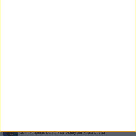
PIÙ LETTI QUESTA SETTIMANA
GIOVEDÌ 6 AGOSTO
Bisceglie inserito nel girone H: ecco tutte le avversarie
MERCOLEDÌ 5 AGOSTO
Il Bisceglie si rafforza con Mikel Opoola e Pierluigi Lagonigro
MARTEDÌ 4 AGOSTO
Quinto capitolo con la Star Volley per Fabio Di Vita