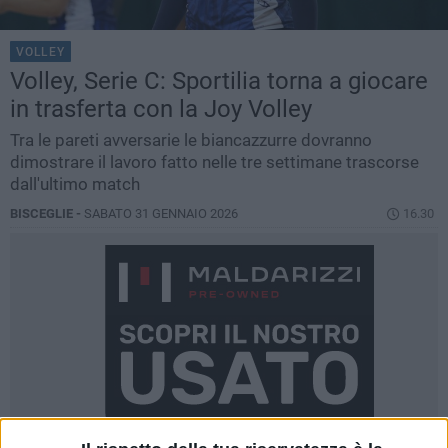
VOLLEY
Volley, Serie C: Sportilia torna a giocare
in trasferta con la Joy Volley
Tra le pareti avversarie le biancazzurre dovranno
dimostrare il lavoro fatto nelle tre settimane trascorse
dall'ultimo match
BISCEGLIE -
SABATO 31 GENNAIO 2026
16.30