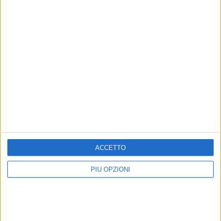
DOMENICA 23 FEBBRAIO 2020
BISCEGLIE
Un omaggio a Peppino De Filippo al teatro "don
Sturzo"
VENERDÌ 21 FEBBRAIO 2020
BISCEGLIE
Enzo Vacca presenta "Sorella cozza" alla libreria
Prendi Luna Bisceglie
Precedente
1
2
3
4
5
6
...
Successiva
ACCETTO
PIÙ OPZIONI