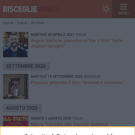
MENU
Home
Eventi
Archivio
MARTEDÌ 20 APRILE 2021
ITALIA
Angelo Mellone presenta on line il libro "Nelle
migliori famiglie"
SETTEMBRE 2020
MARTEDÌ 15 SETTEMBRE 2020
BISCEGLIE
Pinuccio presenta il libro "Annessi e connessi"
AGOSTO 2020
SABATO 1 AGOSTO 2020
ITALIA
Marco Travaglio alle Vecchie Segherie
Mastrototaro