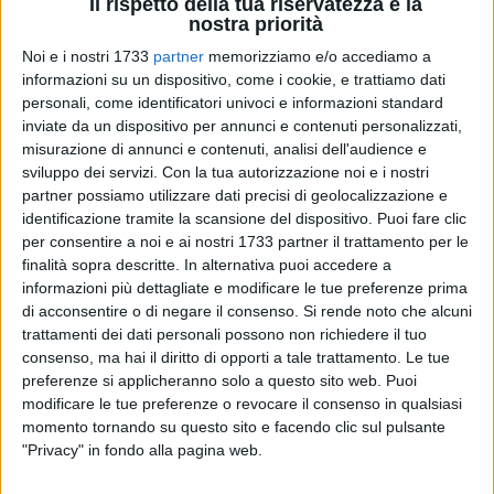
Il rispetto della tua riservatezza è la
nostra priorità
LUGLIO 2020
Noi e i nostri 1733
partner
memorizziamo e/o accediamo a
informazioni su un dispositivo, come i cookie, e trattiamo dati
MERCOLEDÌ 29 LUGLIO 2020
BISCEGLIE
personali, come identificatori univoci e informazioni standard
Stella Pulpo alle Vecchie Segherie Mastrototaro
inviate da un dispositivo per annunci e contenuti personalizzati,
misurazione di annunci e contenuti, analisi dell'audience e
sviluppo dei servizi.
Con la tua autorizzazione noi e i nostri
partner possiamo utilizzare dati precisi di geolocalizzazione e
MARTEDÌ 7 LUGLIO 2020
BISCEGLIE
Chiara Gamberale alle Vecchie Segherie
identificazione tramite la scansione del dispositivo. Puoi fare clic
Mastrototaro
per consentire a noi e ai nostri 1733 partner il trattamento per le
finalità sopra descritte. In alternativa puoi accedere a
informazioni più dettagliate e modificare le tue preferenze prima
GIUGNO 2020
di acconsentire o di negare il consenso.
Si rende noto che alcuni
trattamenti dei dati personali possono non richiedere il tuo
GIOVEDÌ 11 GIUGNO 2020
ITALIA
consenso, ma hai il diritto di opporti a tale trattamento. Le tue
Valérie Perrin presenta il suo libro sulla pagina
preferenze si applicheranno solo a questo sito web. Puoi
delle Vecchie Segherie Mastrototaro
modificare le tue preferenze o revocare il consenso in qualsiasi
momento tornando su questo sito e facendo clic sul pulsante
"Privacy" in fondo alla pagina web.
APRILE 2020