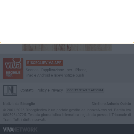
BISCEGLIEVIVA APP
Scarica l'applicazione per iPhone,
iPad e Android e ricevi notizie push
Contatti
Policy e Privacy
GOCITY NEWS PLATFORM
Notizie da
Bisceglie
Direttore
Antonio Quinto
© 2001-2026 BisceglieViva è un portale gestito da InnovaNews srl. Partita iva
08059640725. Testata giornalistica telematica registrata presso il Tribunale di
Trani. Tutti i diritti riservati.