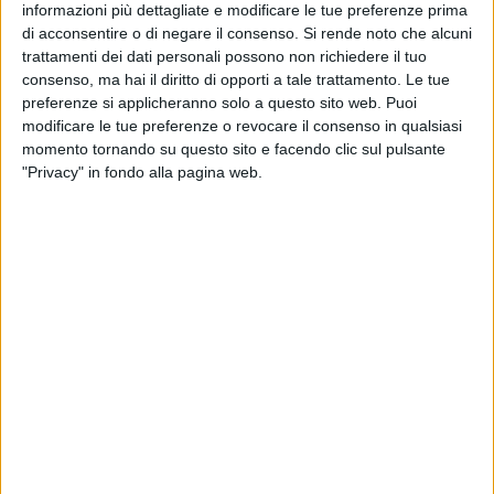
informazioni più dettagliate e modificare le tue preferenze prima
di acconsentire o di negare il consenso.
Si rende noto che alcuni
trattamenti dei dati personali possono non richiedere il tuo
consenso, ma hai il diritto di opporti a tale trattamento. Le tue
«Le dimissioni di quasi la totalità dei consiglieri provinciali
preferenze si applicheranno solo a questo sito web. Puoi
acuisce la crisi amministrativa nella Provincia Bat. Una crisi
modificare le tue preferenze o revocare il consenso in qualsiasi
momento tornando su questo sito e facendo clic sul pulsante
che è fondamentalmente politica che dal nostro punto di
"Privacy" in fondo alla pagina web.
vista è legata alla gestione politica dell'amministrazione
Lodispoto», così il Segretario provinciale Sinistra italiana -
Avs, Michele Rizzi.
«Infatti, oltre alla pessima gestione dal punto di vista
amministrativo si unisce una gestione politica che non ha
mai dato risposte alle reali esigenze del territorio - ha
aggiunto - Quante volte abbiamo chiesto a Lodispoto una
presa di posizione sull'ampliamento della discarica di San
Procopio senza aver ricevuto mai una risposta? Quante volte
abbiamo chiesto a Lodispoto della discarica di Tufarelle
senza aver ricevuto mai alcuna risposta? Evidentemente c'è