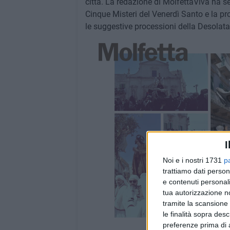
città. La redazione di MolfettaViva ha s
Cinque Misteri del Venerdì Santo e la pr
le suggestive processioni della Desolata 
I
Noi e i nostri 1731
p
trattiamo dati person
e contenuti personali
tua autorizzazione no
tramite la scansione 
le finalità sopra des
preferenze prima di 