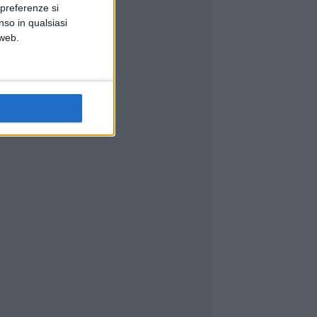
 preferenze si
nso in qualsiasi
 web.