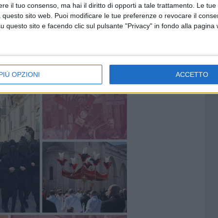
e il tuo consenso, ma hai il diritto di opporti a tale trattamento. Le tue
 questo sito web. Puoi modificare le tue preferenze o revocare il conse
e tradizioni sono particolarmente radicate e vissute con
questo sito e facendo clic sul pulsante "Privacy" in fondo alla pagina
azione Viva ha seguito la processione eucaristico-
ce a Barletta, entrambe nel Venerdì Santo, e le
 della Desolata, oltre alla Passione vivente "Tutto è
PIÙ OPZIONI
ACCETTO