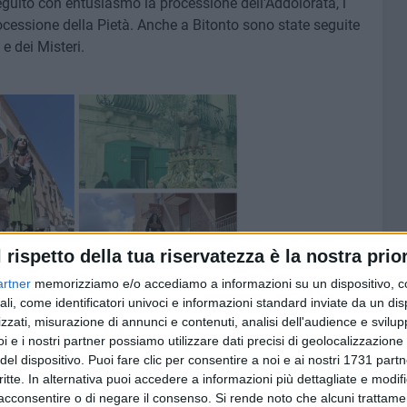
eguito con entusiasmo la processione dell'Addolorata, i
ocessione della Pietà. Anche a Bitonto sono state seguite
e dei Misteri.
l rispetto della tua riservatezza è la nostra prior
artner
memorizziamo e/o accediamo a informazioni su un dispositivo, c
ali, come identificatori univoci e informazioni standard inviate da un di
zzati, misurazione di annunci e contenuti, analisi dell'audience e svilupp
i e i nostri partner possiamo utilizzare dati precisi di geolocalizzazione 
del dispositivo. Puoi fare clic per consentire a noi e ai nostri 1731 partn
critte. In alternativa puoi accedere a informazioni più dettagliate e modif
acconsentire o di negare il consenso.
Si rende noto che alcuni trattamen