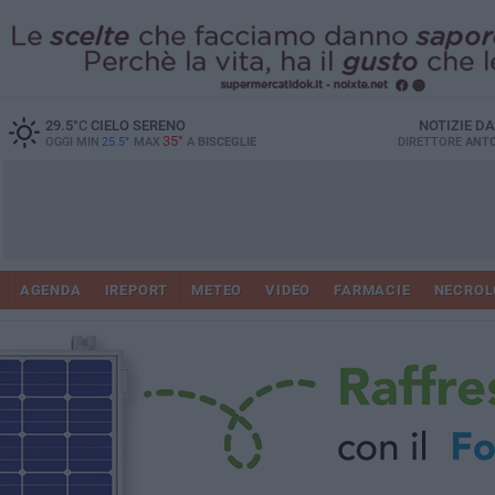
29.5
°C
CIELO SERENO
NOTIZIE D
35°
OGGI MIN
25.5°
MAX
A
BISCEGLIE
DIRETTORE
ANTO
AGENDA
IREPORT
METEO
VIDEO
FARMACIE
NECROL