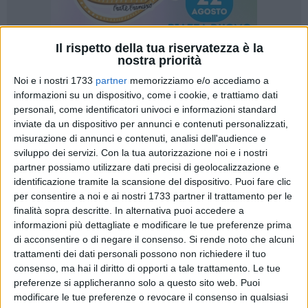
Il rispetto della tua riservatezza è la
nostra priorità
2
Noi e i nostri 1733
partner
memorizziamo e/o accediamo a
informazioni su un dispositivo, come i cookie, e trattiamo dati
personali, come identificatori univoci e informazioni standard
inviate da un dispositivo per annunci e contenuti personalizzati,
Manca ormai pochissimo alla serata evento di
"100x100
misurazione di annunci e contenuti, analisi dell'audience e
maturi"
, l'iniziativa di
BisceglieViva
per celebrare i successi
sviluppo dei servizi.
Con la tua autorizzazione noi e i nostri
degli studenti biscegliesi che si sono diplomati col massimo
partner possiamo utilizzare dati precisi di geolocalizzazione e
dei voti. Una serata in cui ciascuno di loro sarà protagonista
identificazione tramite la scansione del dispositivo. Puoi fare clic
e potrà raccontarsi, parlare dei cinque anni appena trascorsi
per consentire a noi e ai nostri 1733 partner il trattamento per le
finalità sopra descritte. In alternativa puoi accedere a
e dei progetti per il futuro.
informazioni più dettagliate e modificare le tue preferenze prima
di acconsentire o di negare il consenso.
Si rende noto che alcuni
L'iniziativa è rivolta a tutti gli studenti e studentesse che si
trattamenti dei dati personali possono non richiedere il tuo
sono diplomati in questo anno scolastico nelle scuole
consenso, ma hai il diritto di opporti a tale trattamento. Le tue
secondarie di Bisceglie (liceo "da Vinci", I.T.C. "Dell'Olio" e
preferenze si applicheranno solo a questo sito web. Puoi
I.I.S.S. "Cosmai") e agli studenti biscegliesi in scuole di altre
modificare le tue preferenze o revocare il consenso in qualsiasi