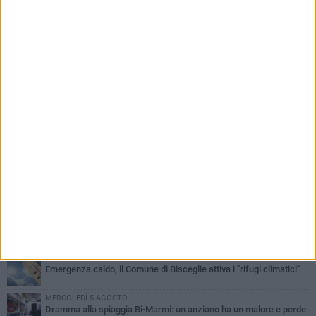
PIÙ LETTI QUESTA SETTIMANA
GIOVEDÌ 6 AGOSTO
Ragazzi biscegliesi diventano virali dopo un'esibizione
improvvisata in aeroporto a Roma-Fiumicino
MARTEDÌ 4 AGOSTO
Emergenza caldo, il Comune di Bisceglie attiva i "rifugi climatici"
MERCOLEDÌ 5 AGOSTO
Dramma alla spiaggia Bi-Marmi: un anziano ha un malore e perde