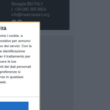
ità
ome i cookie, e
spositivo per annunci
o dei servizi.
Con la
e identificazione
er il trattamento per
icare le tue
ti dei dati personali
 preferenze si
nso in qualsiasi
 web.