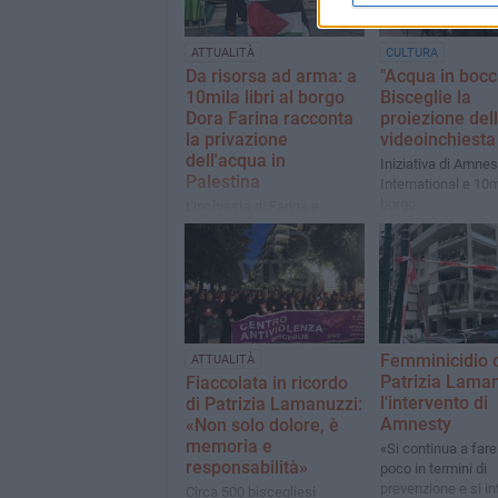
ATTUALITÀ
CULTURA
Da risorsa ad arma: a
"Acqua in bocc
10mila libri al borgo
Bisceglie la
Dora Farina racconta
proiezione del
la privazione
videoinchiesta
dell'acqua in
Iniziativa di Amnes
Palestina
International e 10mi
borgo
L'inchiesta di Farina e
Marianna Donadio è
vincitrice del premio Roberto
Morrione 2025
Femminicidio 
ATTUALITÀ
Patrizia Laman
Fiaccolata in ricordo
l'intervento di
di Patrizia Lamanuzzi:
Amnesty
«Non solo dolore, è
memoria e
«Si continua a fare
responsabilità»
poco in termini di
prevenzione e si in
Circa 500 biscegliesi