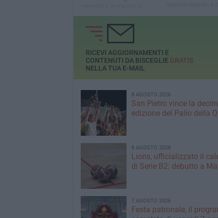
spesso quando è 
presenti e in marcia. Il
troppo tardi»
centro antiviolenza Save: «A
chi oggi vive nella paura,
vogliamo dire che non è
sola». Angarano: «Appello
agli uomini, se si vuole ci si
RICEVI AGGIORNAMENTI E
può fermare»
CONTENUTI DA BISCEGLIE
GRATIS
NELLA TUA E-MAIL
8 AGOSTO 2026
San Pietro vince la deci
edizione del Palio della 
8 AGOSTO 2026
Lions, ufficializzato il ca
di Serie B2: debutto a Ma
7 AGOSTO 2026
Festa patronale, il prog