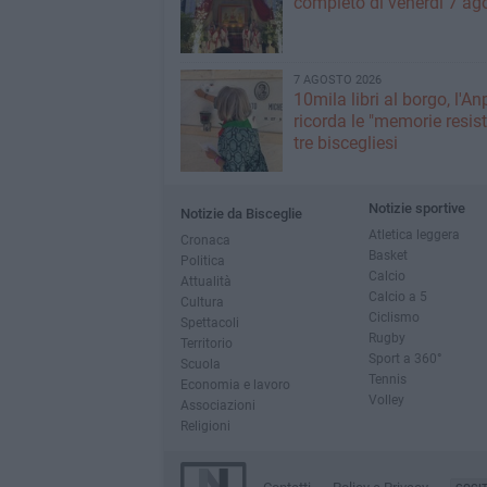
completo di venerdì 7 ag
7 AGOSTO 2026
10mila libri al borgo, l'An
ricorda le "memorie resist
tre biscegliesi
Notizie sportive
Notizie da Bisceglie
Atletica leggera
Cronaca
Basket
Politica
Calcio
Attualità
Calcio a 5
Cultura
Ciclismo
Spettacoli
Rugby
Territorio
Sport a 360°
Scuola
Tennis
Economia e lavoro
Volley
Associazioni
Religioni