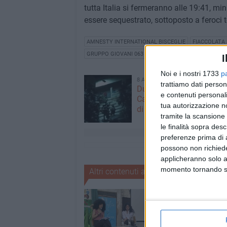
tutta Italia si fermeranno alle 19:41, mi
essere sequestrato, sottoposto a feroci 
AMNESTY INTERNATIONAL BISCEGLIE
FIACCOLATA 
GRUPPO GIOVANI 063 AMNESTY
I
Noi e i nostri 1733
p
8 AGOSTO 2026
trattiamo dati person
Due latitanti del clan ma
e contenuti personali
Capriati arrestati in un c
tua autorizzazione no
di Bisceglie
tramite la scansione 
le finalità sopra des
preferenze prima di 
possono non richieder
applicheranno solo a
momento tornando su 
Altri contenuti a tema