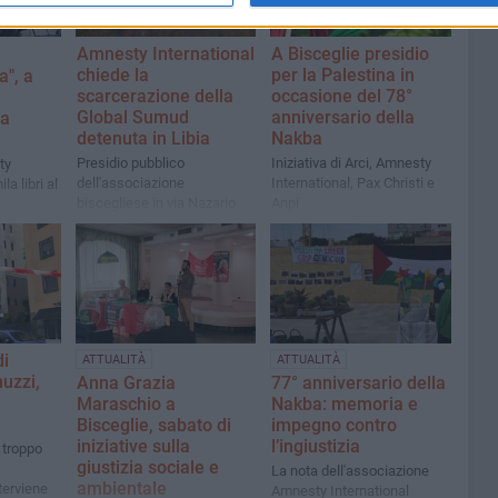
Amnesty International
A Bisceglie presidio
chiede la
per la Palestina in
a", a
scarcerazione della
occasione del 78°
Global Sumud
anniversario della
la
detenuta in Libia
Nakba
Presidio pubblico
Iniziativa di Arci, Amnesty
ty
dell'associazione
International, Pax Christi e
la libri al
biscegliese in via Nazario
Anpi
Sauro
di
ATTUALITÀ
ATTUALITÀ
uzzi,
Anna Grazia
77° anniversario della
Maraschio a
Nakba: memoria e
Bisceglie, sabato di
impegno contro
iniziative sulla
l’ingiustizia
 troppo
giustizia sociale e
La nota dell'associazione
ambientale
terviene
Amnesty International