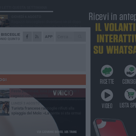
Ù LETTI QUESTA SETTIMANA
GIOVEDÌ 6 AGOSTO
Ragazzi biscegliesi diventano virali dopo
un'esibizione improvvisata in aeroporto a
ma-Fiumicino
A
BISCEGLIE
MARTEDÌ 4 AGOSTO
APP
Emergenza caldo, il Comune di Bisceglie
NIO QUINTO
attiva i "rifugi climatici"
MERCOLEDÌ 5 AGOSTO
Dramma alla spiaggia Bi-Marmi: un
anziano ha un malore e perde la vita
MARTEDÌ 4 AGOSTO
Due auto incendiate nella notte in via Dieta
delle Puglie
OGI
MERCOLEDÌ 5 AGOSTO
Festa patronale, luna park gratuito per i
ragazzi con disabilità
LUNEDÌ 3 AGOSTO
Turista francese raccoglie rifiuti alla
spiaggia del Molo: «La gente si sta ormai
ituando»