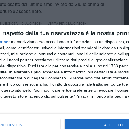
nuto esatto dell'ultimo sms inviato da Giulio prima di
torture e assassinato.
SILENZIOSA
GIULIO REGENI
VERITÀ PER GIULIO REGENI
l rispetto della tua riservatezza è la nostra prior
artner
memorizziamo e/o accediamo a informazioni su un dispositivo, c
8 AGOSTO 2026
ali, come identificatori univoci e informazioni standard inviate da un di
fioso
Latitanti del clan Capriati
zzati, misurazione di annunci e contenuti, analisi dell'audience e svilupp
asolare
arrestati, le parole del colonnello
i e i nostri partner possiamo utilizzare dati precisi di geolocalizzazione 
Massimiliano Galasso
del dispositivo. Puoi fare clic per consentire a noi e ai nostri 1733 partn
critte. In alternativa puoi accedere a informazioni più dettagliate e modif
acconsentire o di negare il consenso.
Si rende noto che alcuni trattamen
e il tuo consenso, ma hai il diritto di opporti a tale trattamento. Le tue
 questo sito web. Puoi modificare le tue preferenze o revocare il conse
questo sito e facendo clic sul pulsante "Privacy" in fondo alla pagina
PIÙ OPZIONI
ACCETTO