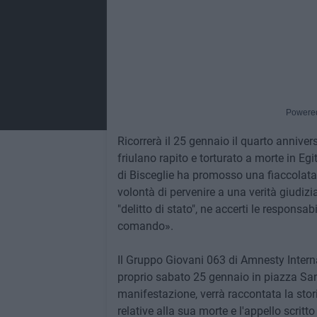
Powere
Ricorrerà il 25 gennaio il quarto anniver
friulano rapito e torturato a morte in Eg
di Bisceglie ha promosso una fiaccolata 
volontà di pervenire a una verità giudizi
"delitto di stato", ne accerti le responsab
comando».
Il Gruppo Giovani 063 di Amnesty Interna
proprio sabato 25 gennaio in piazza San 
manifestazione, verrà raccontata la stori
relative alla sua morte e l'appello scritto