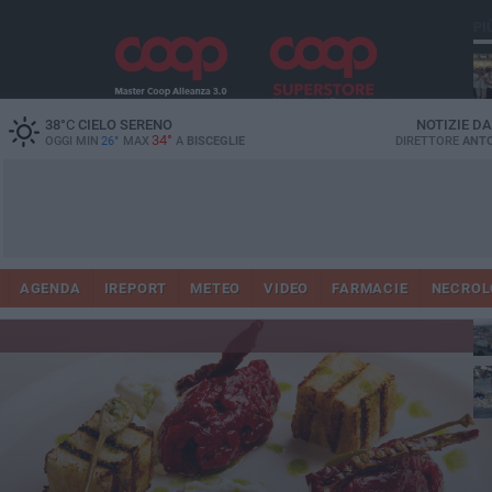
PI
Ro
38
°C
CIELO SERENO
NOTIZIE D
34°
OGGI MIN
26°
MAX
A
BISCEGLIE
DIRETTORE
ANTO
AGENDA
IREPORT
METEO
VIDEO
FARMACIE
NECROL
ab