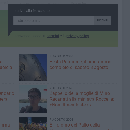
ormai
Bisceglie
Sinistra Italiana: «Siamo
contenti della
Iscriviti alla Newsletter
partecipazione numerosa. Il
tema della giustizia sociale
Iscriviti
non permette di restare
indifferenti»
Iscrivendoti accetti i
termini
e la
privacy policy
8 AGOSTO 2026
ma
Festa Patronale, il programma
Quercia
completo di sabato 8 agosto
7 AGOSTO 2026
lendario
L'appello della moglie di Mino
tera
Racanati alla ministra Roccella:
«Non dimenticatelo»
7 AGOSTO 2026
ramma
È il giorno del Palio della