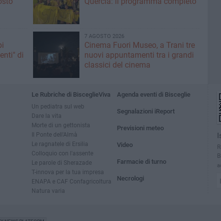
osto
Quercia: il programma completo
7 AGOSTO 2026
pi
Cinema Fuori Museo, a Trani tre
enti" di
nuovi appuntamenti tra i grandi
classici del cinema
Le Rubriche di BisceglieViva
Agenda eventi di Bisceglie
Un pediatra sul web
Segnalazioni iReport
Dare la vita
Morte di un gettonista
Previsioni meteo
Il Ponte dell'Almà
I
Le ragnatele di Ersilia
Video
R
Colloquio con l'assente
B
Farmacie di turno
Le parole di Sherazade
a
T-innova per la tua impresa
Necrologi
ENAPA e CAF Confagricoltura
Natura varia