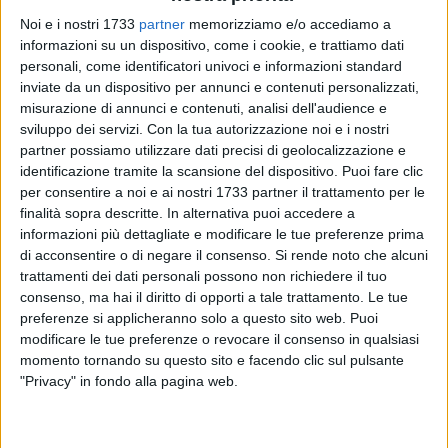
Noi e i nostri 1733
partner
memorizziamo e/o accediamo a
informazioni su un dispositivo, come i cookie, e trattiamo dati
personali, come identificatori univoci e informazioni standard
inviate da un dispositivo per annunci e contenuti personalizzati,
misurazione di annunci e contenuti, analisi dell'audience e
sviluppo dei servizi.
Con la tua autorizzazione noi e i nostri
partner possiamo utilizzare dati precisi di geolocalizzazione e
Amnesty International Puglia desidera esprimere «una ferma
identificazione tramite la scansione del dispositivo. Puoi fare clic
condanna per ogni forma di violenza di genere e rinnovare la
per consentire a noi e ai nostri 1733 partner il trattamento per le
richiesta di un impegno istituzionale e civico concreto e
finalità sopra descritte. In alternativa puoi accedere a
costante». È la nota dell'associazione, condivisa insieme al
informazioni più dettagliate e modificare le tue preferenze prima
di acconsentire o di negare il consenso.
Si rende noto che alcuni
gruppo biscegliese, sulla tragica scomparsa di Patrizia
trattamenti dei dati personali possono non richiedere il tuo
Lamanuzzi, spinta dal balcone del quinto piano dal marito
consenso, ma hai il diritto di opporti a tale trattamento. Le tue
Luigi Gentile prima che lui stesso si tolga la vita (una
preferenze si applicheranno solo a questo sito web. Puoi
dinamica che trova sempre più conferme dalle indagini
modificare le tue preferenze o revocare il consenso in qualsiasi
condotte dai carabinieri).
momento tornando su questo sito e facendo clic sul pulsante
"Privacy" in fondo alla pagina web.
«La violenza di genere è una violazione strutturale dei diritti
umani, come riconosce anche la Convenzione di Istanbul.