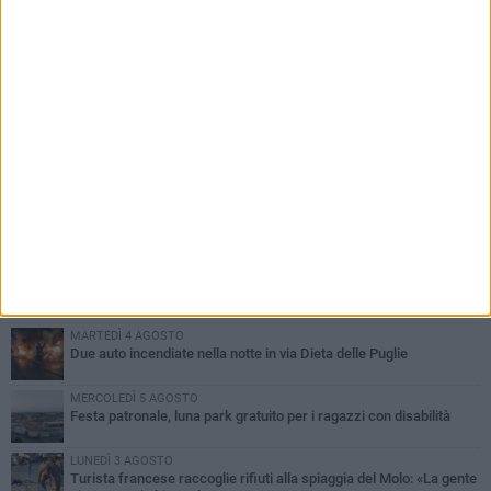
PIÙ LETTI QUESTA SETTIMANA
GIOVEDÌ 6 AGOSTO
Ragazzi biscegliesi diventano virali dopo un'esibizione
improvvisata in aeroporto a Roma-Fiumicino
MARTEDÌ 4 AGOSTO
Emergenza caldo, il Comune di Bisceglie attiva i "rifugi climatici"
MERCOLEDÌ 5 AGOSTO
Dramma alla spiaggia Bi-Marmi: un anziano ha un malore e perde
la vita
MARTEDÌ 4 AGOSTO
Due auto incendiate nella notte in via Dieta delle Puglie
MERCOLEDÌ 5 AGOSTO
Festa patronale, luna park gratuito per i ragazzi con disabilità
LUNEDÌ 3 AGOSTO
Turista francese raccoglie rifiuti alla spiaggia del Molo: «La gente