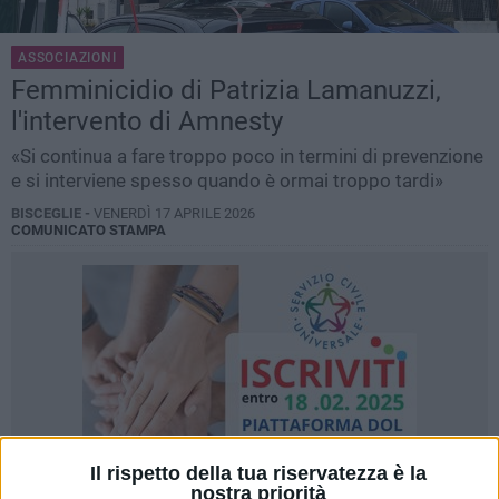
ASSOCIAZIONI
Femminicidio di Patrizia Lamanuzzi,
l'intervento di Amnesty
«Si continua a fare troppo poco in termini di prevenzione
e si interviene spesso quando è ormai troppo tardi»
BISCEGLIE -
VENERDÌ 17 APRILE 2026
COMUNICATO STAMPA
Il rispetto della tua riservatezza è la
nostra priorità