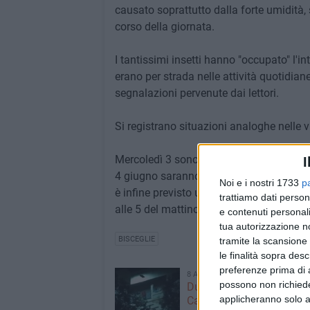
causato soprattutto dalla forte umidità, 
corso della giornata.
I tantissimi insetti hanno "occupato" l'in
erano per strada nelle attività quotid
segnalazioni pervenute dai lettori.
Si registrano situazioni analoghe nelle vi
Mercoledì 3 sono programmati interventi 
I
4 giugno saranno invece effettuate attivi
Noi e i nostri 1733
p
è infine previsto un intervento specifico
trattiamo dati person
alle 5 del mattino successivo.
e contenuti personali
tua autorizzazione no
BISCEGLIE
tramite la scansione 
le finalità sopra des
preferenze prima di 
8 AGOSTO 2026
possono non richieder
Due latitanti del clan ma
applicheranno solo a
Capriati arrestati in un c