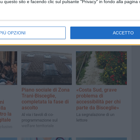
questo sito e facendo clic sul pulsante "Privacy" in fondo alla pagina
Massimiliano Galasso
PIÙ OPZIONI
ACCETTO
Piano sociale di Zona
«Costa Sud, grave
Trani-Bisceglie,
problema di
completata la fase di
accessibilità per chi
ni
ascolto
parte da Bisceglie»
lla
ro la
Al via i tavoli di co-
La segnalazione di un
itale
programmazione sul
lettore
welfare territoriale
nclusivo
rigionieri