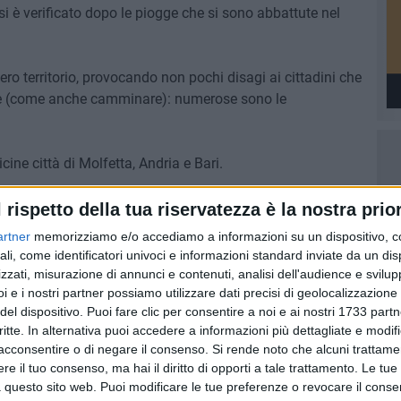
si è verificato dopo le piogge che si sono abbattute nel
tero territorio, provocando non pochi disagi ai cittadini che
iane (come anche camminare): numerose sono le
cine città di Molfetta, Andria e Bari.
di deblattizzazione e disinfestazione adulticida. Giovedì
l rispetto della tua riservatezza è la nostra prior
tà di derattizzazione e trattamento antilarvale. Martedì 9
artner
memorizziamo e/o accediamo a informazioni su un dispositivo, c
 per le vespe. Tutte le operazioni si svolgeranno dalle 23
ali, come identificatori univoci e informazioni standard inviate da un di
zzati, misurazione di annunci e contenuti, analisi dell'audience e svilupp
i e i nostri partner possiamo utilizzare dati precisi di geolocalizzazione 
del dispositivo. Puoi fare clic per consentire a noi e ai nostri 1733 partn
critte. In alternativa puoi accedere a informazioni più dettagliate e modif
acconsentire o di negare il consenso.
Si rende noto che alcuni trattamen
8 AGOSTO 2026
e il tuo consenso, ma hai il diritto di opporti a tale trattamento. Le tue
fioso
Latitanti del clan Capriati
 questo sito web. Puoi modificare le tue preferenze o revocare il conse
asolare
arrestati, le parole del colonnello