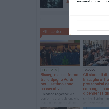
di Bisceglie
momento tornando su 
Altri contenuti a tema
TERRITORIO
SCUOLA
Bisceglie si conferma
Gli studenti di
tra le Spighe Verdi
Bisceglie e Tra
per il settimo anno
protagonisti de
consecutivo
campagna cont
dipendenza dig
Il sindaco Angarano: «La
conferma di una visione che
On line il video co
punta a coniugare sviluppo,
dell'iniziativa di
sostenibilità, agricoltura di
sensibilizzazione "P