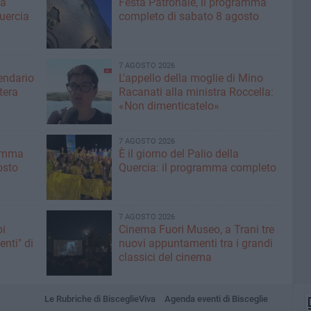
ma
Festa Patronale, il programma
Quercia
completo di sabato 8 agosto
7 AGOSTO 2026
lendario
L'appello della moglie di Mino
tera
Racanati alla ministra Roccella:
«Non dimenticatelo»
7 AGOSTO 2026
ramma
È il giorno del Palio della
osto
Quercia: il programma completo
7 AGOSTO 2026
pi
Cinema Fuori Museo, a Trani tre
enti" di
nuovi appuntamenti tra i grandi
classici del cinema
Le Rubriche di BisceglieViva
Agenda eventi di Bisceglie