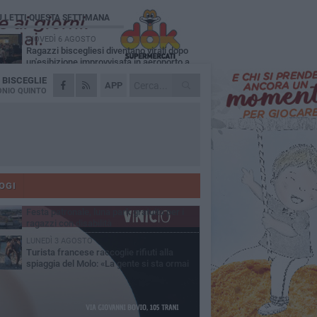
Ù LETTI QUESTA SETTIMANA
GIOVEDÌ 6 AGOSTO
Ragazzi biscegliesi diventano virali dopo
un'esibizione improvvisata in aeroporto a
ma-Fiumicino
A
BISCEGLIE
MARTEDÌ 4 AGOSTO
APP
Emergenza caldo, il Comune di Bisceglie
NIO QUINTO
attiva i "rifugi climatici"
MERCOLEDÌ 5 AGOSTO
Dramma alla spiaggia Bi-Marmi: un
anziano ha un malore e perde la vita
MARTEDÌ 4 AGOSTO
Due auto incendiate nella notte in via Dieta
delle Puglie
OGI
MERCOLEDÌ 5 AGOSTO
Festa patronale, luna park gratuito per i
ragazzi con disabilità
LUNEDÌ 3 AGOSTO
Turista francese raccoglie rifiuti alla
spiaggia del Molo: «La gente si sta ormai
ituando»