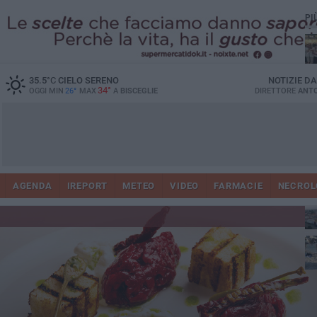
PI
Ro
35.5
°C
CIELO SERENO
NOTIZIE D
34°
OGGI MIN
26°
MAX
A
BISCEGLIE
DIRETTORE
ANTO
AGENDA
IREPORT
METEO
VIDEO
FARMACIE
NECROL
ab