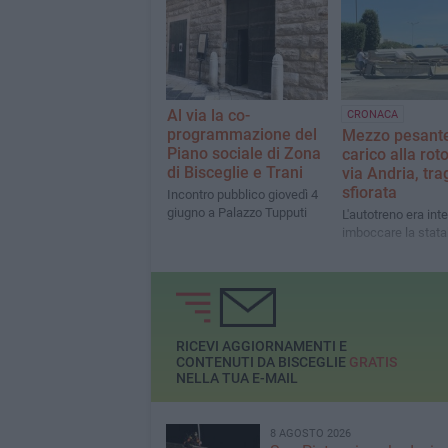
qualità»
dello schermo"
Al via la co-
CRONACA
programmazione del
Mezzo pesant
Piano sociale di Zona
carico alla rot
di Bisceglie e Trani
via Andria, tra
sfiorata
Incontro pubblico giovedì 4
giugno a Palazzo Tupputi
L'autotreno era int
imboccare la stata
RICEVI AGGIORNAMENTI E
CONTENUTI DA BISCEGLIE
GRATIS
NELLA TUA E-MAIL
8 AGOSTO 2026