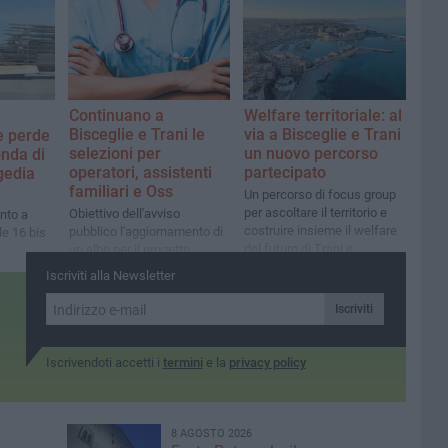
Continuano a
Welfare territoriale: al
Bisceglie e Trani le
via a Bisceglie e Trani
e perde
selezioni per
un nuovo percorso
onda di
operatori, assistenti
partecipato
gedia
familiari e Oss
Un percorso di focus group
per ascoltare il territorio e
Obiettivo dell'avviso
ento a
costruire insieme il welfare
pubblico l'aggiornamento di
le 16 bis
del futuro di Trani e
un albo per il progetto
Bisceglie
"Passo passo" dell'Ambito
Iscriviti alla Newsletter
territoriale sociale
Iscriviti
Iscrivendoti accetti i
termini
e la
privacy policy
8 AGOSTO 2026