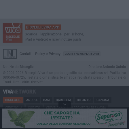
BISCEGLIEVIVA APP
Scarica l'applicazione per iPhone,
iPad e Android e ricevi notizie push
Contatti
Policy e Privacy
GOCITY NEWS PLATFORM
Notizie da
Bisceglie
Direttore
Antonio Quinto
© 2001-2026 BisceglieViva è un portale gestito da InnovaNews srl. Partita iva
08059640725. Testata giornalistica telematica registrata presso il Tribunale di
Trani. Tutti i diritti riservati.
BISCEGLIE
ANDRIA
BARI
BARLETTA
BITONTO
CANOSA
CERIGNOLA
CORATO
GIOVINAZZO
MARGHERITA DI SAVOIA
MINERVINO
MODUGNO
MOLFETTA
PUGLIA
RUVO
SAN FERDINANDO
SPINAZZOLA
TERLIZZI
TRANI
TRINITAPOLI