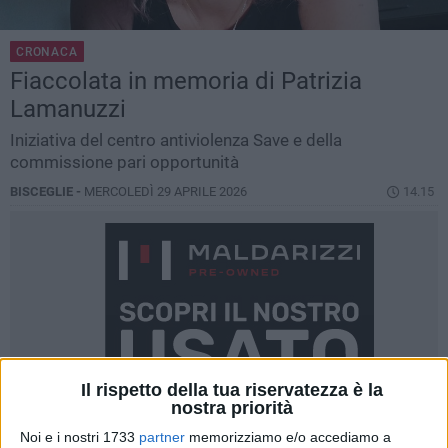
CRONACA
Fiaccolata in memoria di Patrizia
Lamanuzzi
Iniziativa del centro antiviolenza Save e della
commissione pari opportunità
BISCEGLIE -
MERCOLEDÌ 29 APRILE 2026
14.15
Il rispetto della tua riservatezza è la
nostra priorità
Noi e i nostri 1733
partner
memorizziamo e/o accediamo a