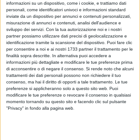
informazioni su un dispositivo, come i cookie, e trattiamo dati
personali, come identificatori univoci e informazioni standard
inviate da un dispositivo per annunci e contenuti personalizzati,
misurazione di annunci e contenuti, analisi dell'audience e
sviluppo dei servizi.
Con la tua autorizzazione noi e i nostri
partner possiamo utilizzare dati precisi di geolocalizzazione e
identificazione tramite la scansione del dispositivo. Puoi fare clic
Una fiaccolata in memoria di
Patrizia Lamanuzzi
, la donna
per consentire a noi e ai nostri 1733 partner il trattamento per le
54enne vittima di femminicidio, è in programma a Bisceglie
finalità sopra descritte. In alternativa puoi accedere a
giovedì 30 aprile. L'iniziativa è stata promossa dal Comune,
informazioni più dettagliate e modificare le tue preferenze prima
dalla commissione comunale pari opportunità e dal centro
di acconsentire o di negare il consenso.
Si rende noto che alcuni
antiviolenza Save, d'intesa con i familiari. Il raduno è
trattamenti dei dati personali possono non richiedere il tuo
consenso, ma hai il diritto di opporti a tale trattamento. Le tue
previsto alle ore 19:15 in piazza Armando Diaz, nei pressi
preferenze si applicheranno solo a questo sito web. Puoi
della stazione ferroviaria.
modificare le tue preferenze o revocare il consenso in qualsiasi
momento tornando su questo sito e facendo clic sul pulsante
«Siamo convinti che solo insieme si possa combattere la
"Privacy" in fondo alla pagina web.
violenza di genere. Questa fiaccolata vuole essere un gesto
di vicinanza alla famiglia di Patrizia, ma soprattutto un
riflettore acceso su un fenomeno che necessita di tutto il
nostro impegno per essere decifrato, contrastato, abbattuto»