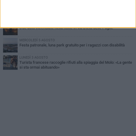
MERCOLEDÌ 5 AGOSTO
Dramma alla spiaggia Bi-Marmi: un anziano ha un malore e perde
la vita
MARTEDÌ 4 AGOSTO
Due auto incendiate nella notte in via Dieta delle Puglie
MERCOLEDÌ 5 AGOSTO
Festa patronale, luna park gratuito per i ragazzi con disabilità
LUNEDÌ 3 AGOSTO
Turista francese raccoglie rifiuti alla spiaggia del Molo: «La gente
si sta ormai abituando»