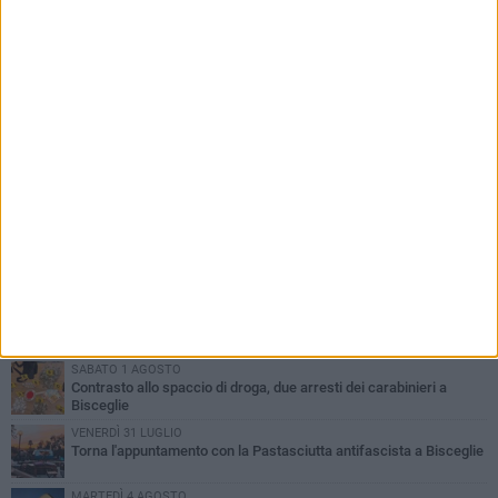
PIÙ LETTI QUESTA SETTIMANA
SABATO 1 AGOSTO
Contrasto allo spaccio di droga, due arresti dei carabinieri a
Bisceglie
VENERDÌ 31 LUGLIO
Torna l'appuntamento con la Pastasciutta antifascista a Bisceglie
MARTEDÌ 4 AGOSTO