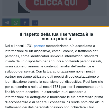
34
Il rispetto della tua riservatezza è la
nostra priorità
«Passeggiando per le strade della nostra Bisceglie, la gente
Noi e i nostri 1731
partner
memorizziamo e/o accediamo a
avverte uno stato di caos e ha la sensazione di trovarsi in
informazioni su un dispositivo, come i cookie, e trattiamo dati
una città invasa dalle automobili: dal momento in cui è stato
personali, come identificatori univoci e informazioni standard
sospeso il servizio dei parcheggi a pagamento, il traffico è
inviate da un dispositivo per annunci e contenuti personalizzati,
considerevolmente aumentato. Circolano molte più auto di
misurazione di annunci e contenuti, analisi dell'audience e
prima ed è diventato più complicato trovare un posto per
sviluppo dei servizi.
Con la tua autorizzazione noi e i nostri
partner possiamo utilizzare dati precisi di geolocalizzazione e
parcheggiare» inizia così un comunicato diffuso da Biciliae.
identificazione tramite la scansione del dispositivo. Puoi fare clic
per consentire a noi e ai nostri 1731 partner il trattamento per le
«Questa situazione sta provocando un diffuso malcontento:
finalità sopra descritte. In alternativa puoi accedere a
gli automobilisti girano a vuoto in cerca di un posto libero, i
informazioni più dettagliate e modificare le tue preferenze prima
commercianti si lamentano perché attribuiscono (a loro dire)
di acconsentire o di negare il consenso.
Si rende noto che alcuni
il calo delle vendite alla mancata rotazione delle automobili
trattamenti dei dati personali possono non richiedere il tuo