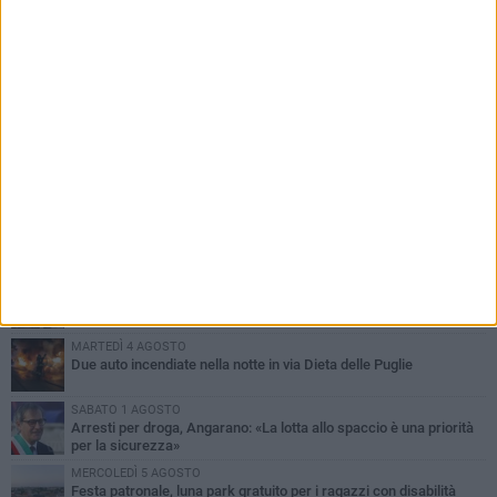
PIÙ LETTI QUESTA SETTIMANA
SABATO 1 AGOSTO
Contrasto allo spaccio di droga, due arresti dei carabinieri a
Bisceglie
MARTEDÌ 4 AGOSTO
Emergenza caldo, il Comune di Bisceglie attiva i "rifugi climatici"
MERCOLEDÌ 5 AGOSTO
Dramma alla spiaggia Bi-Marmi: un anziano ha un malore e perde
la vita
MARTEDÌ 4 AGOSTO
Due auto incendiate nella notte in via Dieta delle Puglie
SABATO 1 AGOSTO
Arresti per droga, Angarano: «La lotta allo spaccio è una priorità
per la sicurezza»
MERCOLEDÌ 5 AGOSTO
Festa patronale, luna park gratuito per i ragazzi con disabilità