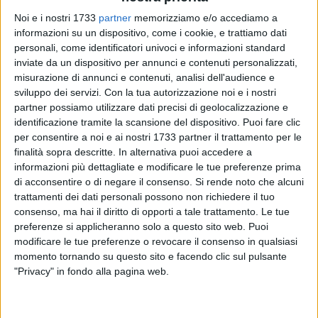
Noi e i nostri 1733
partner
memorizziamo e/o accediamo a
informazioni su un dispositivo, come i cookie, e trattiamo dati
personali, come identificatori univoci e informazioni standard
inviate da un dispositivo per annunci e contenuti personalizzati,
118
misurazione di annunci e contenuti, analisi dell'audience e
sviluppo dei servizi.
Con la tua autorizzazione noi e i nostri
partner possiamo utilizzare dati precisi di geolocalizzazione e
A Pina Catino, è stato conferito il "Premio Internazionale per
identificazione tramite la scansione del dispositivo. Puoi fare clic
la Pace e l'Ambiente San Francesco 2025 " per il suo
per consentire a noi e ai nostri 1733 partner il trattamento per le
costante impegno profuso nell'ambito Sociale, Volontariato
finalità sopra descritte. In alternativa puoi accedere a
informazioni più dettagliate e modificare le tue preferenze prima
e di Pace contro ogni forma di Violenza, riconoscendo in lei
di acconsentire o di negare il consenso.
Si rende noto che alcuni
anche nell'ambito professionale.
trattamenti dei dati personali possono non richiedere il tuo
consenso, ma hai il diritto di opporti a tale trattamento. Le tue
Il Premio Internazionale per la Pace ' San Francesco Award è
preferenze si applicheranno solo a questo sito web. Puoi
una realtà istituita dall'Associazione CulturAmbiente, ideato
modificare le tue preferenze o revocare il consenso in qualsiasi
dal compianto Presidente e fondatore prof. Umberto Puato
momento tornando su questo sito e facendo clic sul pulsante
per incentivare la Pace e la Concordia tra i Cristiani e i
"Privacy" in fondo alla pagina web.
Popoli, ed incrementare l'attuazione degli scopi filantropici –
Religiosi – Culturali. Destinato ai cultori della Pace e