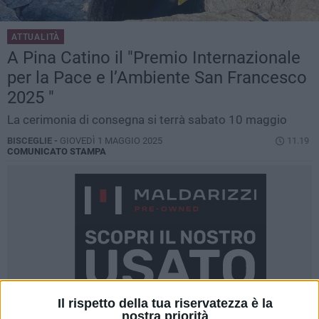
ATTUALITÀ
A Pina Catino il "Premio Internazionale
per la Pace e l’Ambiente San Francesco
2025 "
La cerimonia di consegna si terrà sabato 10 maggio
BISCEGLIE -
GIOVEDÌ 1 MAGGIO 2025
11.19
COMUNICATO STAMPA
Il rispetto della tua riservatezza è la
nostra priorità