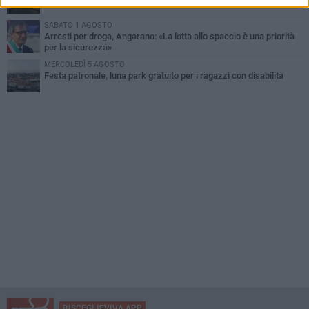
SABATO 1 AGOSTO
Arresti per droga, Angarano: «La lotta allo spaccio è una priorità
per la sicurezza»
MERCOLEDÌ 5 AGOSTO
Festa patronale, luna park gratuito per i ragazzi con disabilità
BISCEGLIEVIVA APP