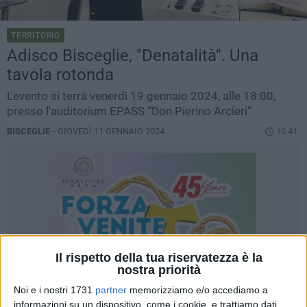
TERRITORIO
Adisco Bisceglie, "Denatalità". Una
tavola rotonda
L'evento si terrà venerdì 19 gennaio 2024, alle 18:00,
presso l'auditorium EPASS “Don Pierino Arcieri”
BISCEGLIE -
GIOVEDÌ 11 GENNAIO 2024
10.41
Il rispetto della tua riservatezza è la
nostra priorità
Noi e i nostri 1731
partner
memorizziamo e/o accediamo a
informazioni su un dispositivo, come i cookie, e trattiamo dati