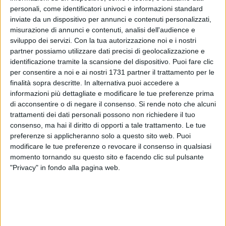
personali, come identificatori univoci e informazioni standard
inviate da un dispositivo per annunci e contenuti personalizzati,
misurazione di annunci e contenuti, analisi dell'audience e
5
sviluppo dei servizi.
Con la tua autorizzazione noi e i nostri
partner possiamo utilizzare dati precisi di geolocalizzazione e
identificazione tramite la scansione del dispositivo. Puoi fare clic
per consentire a noi e ai nostri 1731 partner il trattamento per le
La sezione
ADISCO
di Bisceglie, presieduta dalla dottoressa
finalità sopra descritte. In alternativa puoi accedere a
Lella Di Reda
, presenta, col patrocinio di Regione Puglia,
informazioni più dettagliate e modificare le tue preferenze prima
Città di Bisceglie, Asl Bat – Puglia Salute e Banca del
di acconsentire o di negare il consenso.
Si rende noto che alcuni
Sangue cordonale Puglia, la tavola rotonda dal titolo
trattamenti dei dati personali possono non richiedere il tuo
"Denatalità. Stato dell'arte e prospettiva fra welfare e clinica",
consenso, ma hai il diritto di opporti a tale trattamento. Le tue
venerdì 19 gennaio 2024, alle 18:00, presso l'
auditorium
preferenze si applicheranno solo a questo sito web. Puoi
EPASS "Don Pierino Arcieri", in piazza C.A. Dalla Chiesa, 12.
modificare le tue preferenze o revocare il consenso in qualsiasi
momento tornando su questo sito e facendo clic sul pulsante
"Privacy" in fondo alla pagina web.
Intervengono: il professor
Vito Troiano
, il professore
Giuseppe Troiano
, il dottor
Domenico Baldini
e l'avvocato
Fabiano Amati
. Hanno aderito:
Fidapa
- sezione di Bisceglie,
Rotary Club
Bisceglie e
Rotaract Club
Bisceglie.