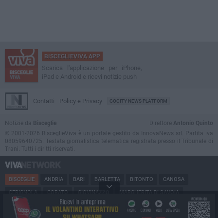
BISCEGLIEVIVA APP
Scarica l'applicazione per iPhone,
iPad e Android e ricevi notizie push
Contatti
Policy e Privacy
GOCITY NEWS PLATFORM
Notizie da
Bisceglie
Direttore
Antonio Quinto
© 2001-2026 BisceglieViva è un portale gestito da InnovaNews srl. Partita iva
08059640725. Testata giornalistica telematica registrata presso il Tribunale di
Trani. Tutti i diritti riservati.
BISCEGLIE
ANDRIA
BARI
BARLETTA
BITONTO
CANOSA
CERIGNOLA
CORATO
GIOVINAZZO
MARGHERITA DI SAVOIA
MINERVINO
MODUGNO
MOLFETTA
PUGLIA
RUVO