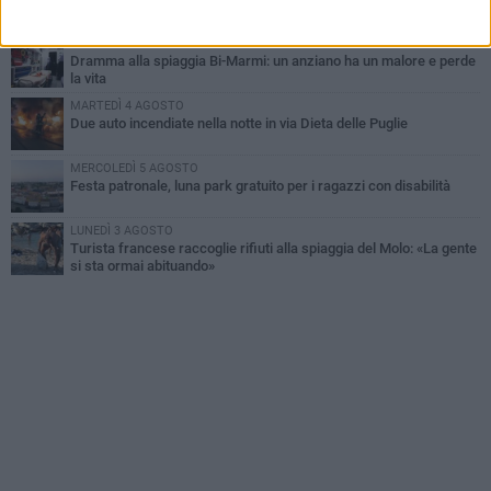
MERCOLEDÌ 5 AGOSTO
Dramma alla spiaggia Bi-Marmi: un anziano ha un malore e perde
la vita
MARTEDÌ 4 AGOSTO
Due auto incendiate nella notte in via Dieta delle Puglie
MERCOLEDÌ 5 AGOSTO
Festa patronale, luna park gratuito per i ragazzi con disabilità
LUNEDÌ 3 AGOSTO
Turista francese raccoglie rifiuti alla spiaggia del Molo: «La gente
si sta ormai abituando»