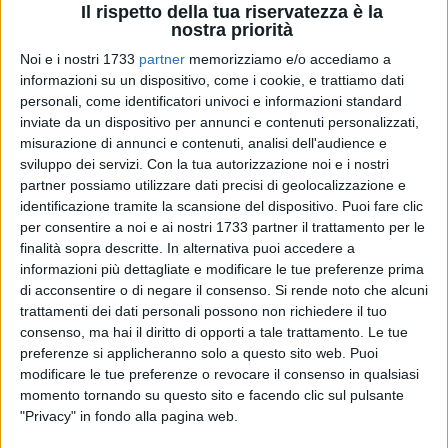
Il rispetto della tua riservatezza è la
nostra priorità
Noi e i nostri 1733
partner
memorizziamo e/o accediamo a
informazioni su un dispositivo, come i cookie, e trattiamo dati
personali, come identificatori univoci e informazioni standard
62
inviate da un dispositivo per annunci e contenuti personalizzati,
misurazione di annunci e contenuti, analisi dell'audience e
sviluppo dei servizi.
Con la tua autorizzazione noi e i nostri
Venerdì 2 maggio alle ore 18:00 presso il Politeama Italia
si
partner possiamo utilizzare dati precisi di geolocalizzazione e
terrà un incontro fondamentale promosso dal comitato
identificazione tramite la scansione del dispositivo. Puoi fare clic
per consentire a noi e ai nostri 1733 partner il trattamento per le
Ulivivo
sul futuro dei vegetali legnosi della nostra regione, a
finalità sopra descritte. In alternativa puoi accedere a
lungo ritenuti infetti da un batterio, quello della
xylella
. Ma la
informazioni più dettagliate e modificare le tue preferenze prima
xylella può davvero essere considerata il killer degli ulivi che
di acconsentire o di negare il consenso.
Si rende noto che alcuni
abbiamo visto cadere inerti sotto i nostro occhi?
trattamenti dei dati personali possono non richiedere il tuo
consenso, ma hai il diritto di opporti a tale trattamento. Le tue
Fare chiarezza è una priorità, scoprire la verità, comprendere
preferenze si applicheranno solo a questo sito web. Puoi
a fondo i motivi dello scempio compiuto: perché si è deciso
modificare le tue preferenze o revocare il consenso in qualsiasi
momento tornando su questo sito e facendo clic sul pulsante
per l'espianto di centinaia di ulivi secolari? Si poteva evitare?
"Privacy" in fondo alla pagina web.
Secondo alcuni assolutamente sì. Durante l'incontro
saranno analizzati gli atti della polizia Giudiziaria che