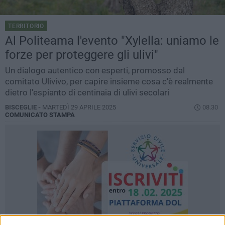
TERRITORIO
Al Politeama l'evento "Xylella: uniamo le
forze per proteggere gli ulivi"
Un dialogo autentico con esperti, promosso dal
comitato Ulivivo, per capire insieme cosa c'è realmente
dietro l'espianto di centinaia di ulivi secolari
BISCEGLIE -
MARTEDÌ 29 APRILE 2025
08.30
COMUNICATO STAMPA