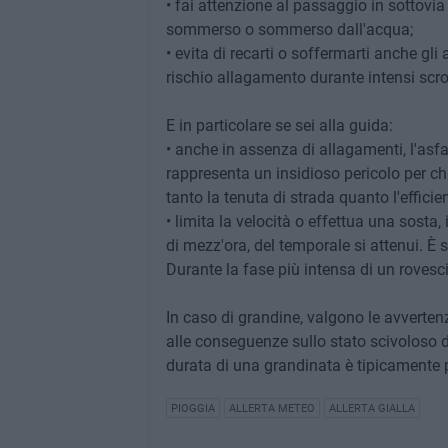
• fai attenzione al passaggio in sottovia e
sommerso o sommerso dall'acqua;
• evita di recarti o soffermarti anche gl
rischio allagamento durante intensi scro
E in particolare se sei alla guida:
• anche in assenza di allagamenti, l'asf
rappresenta un insidioso pericolo per ch
tanto la tenuta di strada quanto l'efficie
• limita la velocità o effettua una sosta,
di mezz'ora, del temporale si attenui. È 
Durante la fase più intensa di un rovescio 
In caso di grandine, valgono le avvertenze
alle conseguenze sullo stato scivoloso del
durata di una grandinata è tipicamente p
PIOGGIA
ALLERTA METEO
ALLERTA GIALLA