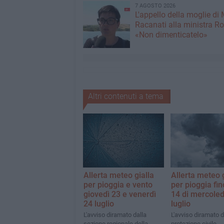
7 AGOSTO 2026
L'appello della moglie di
Racanati alla ministra Ro
«Non dimenticatelo»
Altri contenuti a tema
Allerta meteo gialla
Allerta meteo g
per pioggia e vento
per pioggia fin
giovedì 23 e venerdì
14 di mercoled
24 luglio
luglio
L'avviso diramato dalla
L'avviso diramato d
sezione regionale della
protezione civile