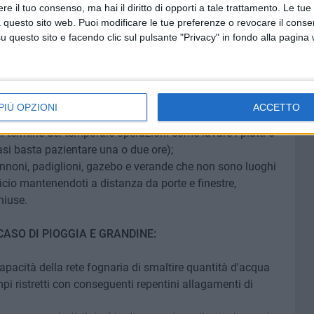
e il tuo consenso, ma hai il diritto di opporti a tale trattamento. Le tue
 questo sito web. Puoi modificare le tue preferenze o revocare il conse
nnesse alla rete elettrica e il telefono fisso. Se hai
questo sito e facendo clic sul pulsante "Privacy" in fondo alla pagina
fono cellulare o il cordless. Tieni spenti gli apparecchi ad
taccando la spina), in particolare televisore, computer ed
gati all'esterno, come condutture, cavi, tubature ed
PIÙ OPZIONI
ACCETTO
al termine del temporale operazioni come lavare i piatti o
asi basta pazientare una o due ore);
pannoni, padiglioni, gazebo e verande che non sono luoghi
dificio mantenendoti a distanza da porte e finestre,
hiuse.
ASO DI PIOGGIA E GRANDINE:
ncapacità della rete fognaria di smaltire quantità d'acqua
pi ristretti con conseguenti repentini allagamenti di