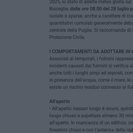
2025, lo stato di allerta meteo gialla sul
Bisceglie,
dalle ore 08.00 del 28 luglio 
isolate a sparse, anche a carattere di ro
quantitativi cumulati generalmente debo
centrale della Puglia. Si raccomanda di
Protezione Civile.
I COMPORTAMENTI DA ADOTTARE IN 
Associati ai temporali, i fulmini rappres
incidenti causati dai fulmini si verifica 
anche tutti i luoghi ampi ed esposti, co
in presenza dell'acqua, come il mare, le spi
esiste un rischio residuo connesso ai fu
All'aperto
• All'aperto nessun luogo è sicuro, quin
luogo chiuso e aspettare almeno 30 minut
all'aperto. In mancanza di un edificio, ce
finestrini chiusi e con l'antenna della r