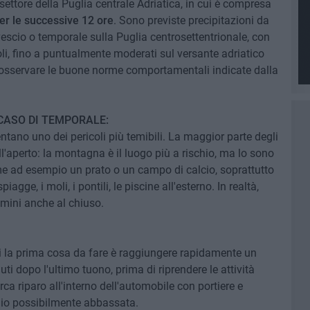
 settore della Puglia centrale Adriatica, in cui è compresa
per le successive 12 ore
. Sono previste precipitazioni da
vescio o temporale sulla Puglia centrosettentrionale, con
li, fino a puntualmente moderati sul versante adriatico
 osservare le buone norme comportamentali indicate dalla
CASO DI TEMPORALE:
entano uno dei pericoli più temibili. La maggior parte degli
all'aperto: la montagna è il luogo più a rischio, ma lo sono
me ad esempio un prato o un campo di calcio, soprattutto
agge, i moli, i pontili, le piscine all'esterno. In realtà,
lmini anche al chiuso.
di la prima cosa da fare è raggiungere rapidamente un
i dopo l'ultimo tuono, prima di riprendere le attività
rca riparo all'interno dell'automobile con portiere e
adio possibilmente abbassata.