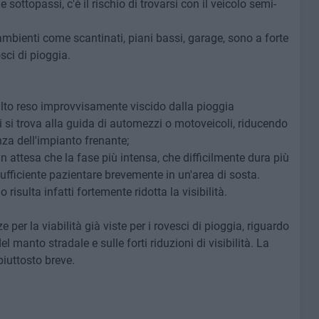
 sottopassi, c'è il rischio di trovarsi con il veicolo semi-
i ambienti come scantinati, piani bassi, garage, sono a forte
sci di pioggia.
alto reso improvvisamente viscido dalla pioggia
i si trova alla guida di automezzi o motoveicoli, riducendo
nza dell'impianto frenante;
 in attesa che la fase più intensa, che difficilmente dura più
sufficiente pazientare brevemente in un'area di sosta.
risulta infatti fortemente ridotta la visibilità.
 per la viabilità già viste per i rovesci di pioggia, riguardo
 manto stradale e sulle forti riduzioni di visibilità. La
iuttosto breve.