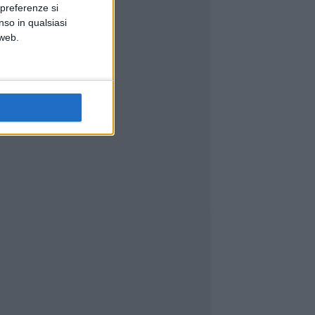
 preferenze si
nso in qualsiasi
 web.