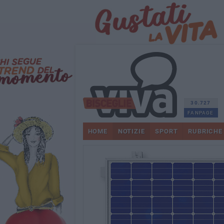
30.727
FANPAGE
HOME
NOTIZIE
SPORT
RUBRICHE