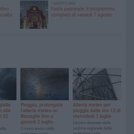
7 AGOSTO 2026
 Mino
Festa patronale, il programma
ccella:
completo di venerdì 7 agosto
ialla
Pioggia, prolungata
Allerta meteo per
o alle
l'allerta meteo su
pioggia dalle ore 12 di
ì 22
Bisceglie fino a
mercoledì 1 luglio
giovedì 2 luglio
L'avviso diramato dalla
sezione regionale della
alla
Il nuovo avviso della
protezione civile
protezione civile