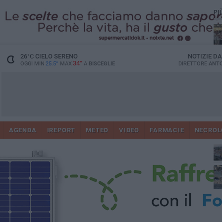
PI
Ro
26
°C
CIELO SERENO
NOTIZIE D
34°
OGGI MIN
25.5°
MAX
A
BISCEGLIE
DIRETTORE
ANTO
AGENDA
IREPORT
METEO
VIDEO
FARMACIE
NECROL
ab