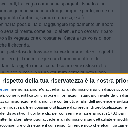
alberi, pali, tralicci) o comunque sporgenti rispetto a un
una singola persona in un luogo ampio e piatto, come un
 appuntita (ombrello, canna da pesca, ecc.).
non hai la possibilità di raggiungere rapidamente un riparo
o sensibilmente, come pali o alberi, e non cercarvi riparo,
tto alla vegetazione circostante. Cerca a tua volta di non
che ti circonda.
uindi pericoloso indossare o tenere in mano piccoli oggetti
chini, ecc.). Il metallo è però un buon conduttore di
ontani da oggetti metallici particolarmente estesi (reti o
 funi o scale, ecc.). Se una struttura come queste viene
durre la corrente alla persona che vi si trova a contatto o
l rispetto della tua riservatezza è la nostra prior
 motivo, è opportuno stare lontani dall'acqua
artner
memorizziamo e/o accediamo a informazioni su un dispositivo, c
 un lago) se nelle vicinanze si sta scatenando un
ali, come identificatori univoci e informazioni standard inviate da un di
zzati, misurazione di annunci e contenuti, analisi dell'audience e svilupp
i e i nostri partner possiamo utilizzare dati precisi di geolocalizzazione 
del dispositivo. Puoi fare clic per consentire a noi e ai nostri 1733 partn
critte. In alternativa puoi accedere a informazioni più dettagliate e modif
 segui comunque alcune semplici regole durante iltemporale,
acconsentire o di negare il consenso.
Si rende noto che alcuni trattamen
go sicuro, purché non si entri in contatto con nulla che