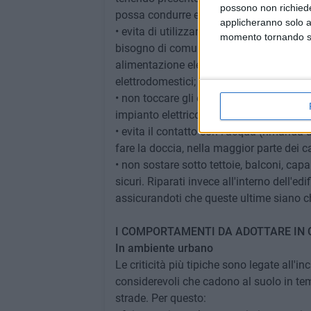
possono non richieder
possa condurre elettricità:
applicheranno solo a
• evita di utilizzare le apparecchiature co
momento tornando su 
bisogno di comunicare, puoi usare il tele
alimentazione elettrica (meglio ancora s
elettrodomestici;
• non toccare gli elementi metallici colle
impianto elettrico;
• evita il contatto con l'acqua (rimanda 
fare la doccia, nella maggior parte dei c
• non sostare sotto tettoie, balconi, ca
sicuri. Riparati invece all'interno dell'e
assicurandoti che queste ultime siano c
I COMPORTAMENTI DA ADOTTARE IN C
In ambiente urbano
Le criticità più tipiche sono legate all'i
considerevoli che cadono al suolo in tem
strade. Per questo: