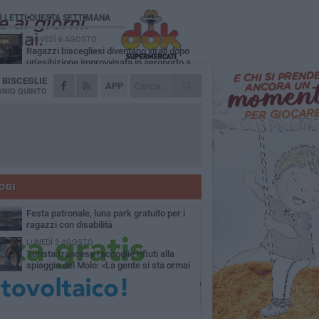
Ù LETTI QUESTA SETTIMANA
GIOVEDÌ 6 AGOSTO
Ragazzi biscegliesi diventano virali dopo
un'esibizione improvvisata in aeroporto a
ma-Fiumicino
A
BISCEGLIE
MARTEDÌ 4 AGOSTO
APP
Emergenza caldo, il Comune di Bisceglie
NIO QUINTO
attiva i "rifugi climatici"
MERCOLEDÌ 5 AGOSTO
Dramma alla spiaggia Bi-Marmi: un
anziano ha un malore e perde la vita
MARTEDÌ 4 AGOSTO
Due auto incendiate nella notte in via Dieta
delle Puglie
OGI
MERCOLEDÌ 5 AGOSTO
Festa patronale, luna park gratuito per i
ragazzi con disabilità
LUNEDÌ 3 AGOSTO
Turista francese raccoglie rifiuti alla
spiaggia del Molo: «La gente si sta ormai
ituando»