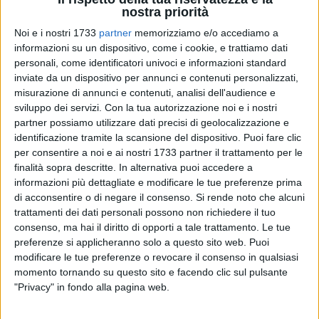
nostra priorità
Noi e i nostri 1733
partner
memorizziamo e/o accediamo a
2
informazioni su un dispositivo, come i cookie, e trattiamo dati
personali, come identificatori univoci e informazioni standard
inviate da un dispositivo per annunci e contenuti personalizzati,
misurazione di annunci e contenuti, analisi dell'audience e
Qualche giorno fa, nell'ambito di un'attività investigativa
sviluppo dei servizi.
Con la tua autorizzazione noi e i nostri
coordinata dalla Procura della Repubblica di Trani, i
partner possiamo utilizzare dati precisi di geolocalizzazione e
Carabinieri del Nucleo Operativo Radiomobile della
identificazione tramite la scansione del dispositivo. Puoi fare clic
Compagnia di Trani hanno arrestato in flagranza di reato tre
per consentire a noi e ai nostri 1733 partner il trattamento per le
giovani, due uomini di 24 e 22 anni e una donna di 21 anni,
finalità sopra descritte. In alternativa puoi accedere a
informazioni più dettagliate e modificare le tue preferenze prima
tutti residenti nella zona, per produzione, traffico e
di acconsentire o di negare il consenso.
Si rende noto che alcuni
detenzione illeciti di sostanze stupefacenti.
trattamenti dei dati personali possono non richiedere il tuo
consenso, ma hai il diritto di opporti a tale trattamento. Le tue
Su richiesta della Procura della Repubblica, il Giudice per le
preferenze si applicheranno solo a questo sito web. Puoi
Indagini preliminari ha convalidato l'arresto e adottato una
modificare le tue preferenze o revocare il consenso in qualsiasi
ordinanza applicativa della custodia cautelare in carcere per
momento tornando su questo sito e facendo clic sul pulsante
i tre.
"Privacy" in fondo alla pagina web.