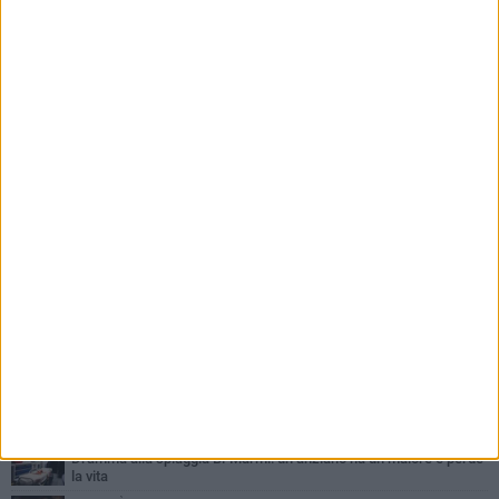
PIÙ LETTI QUESTA SETTIMANA
SABATO 1 AGOSTO
Contrasto allo spaccio di droga, due arresti dei carabinieri a
Bisceglie
MARTEDÌ 4 AGOSTO
Emergenza caldo, il Comune di Bisceglie attiva i "rifugi climatici"
MERCOLEDÌ 5 AGOSTO
Dramma alla spiaggia Bi-Marmi: un anziano ha un malore e perde
la vita