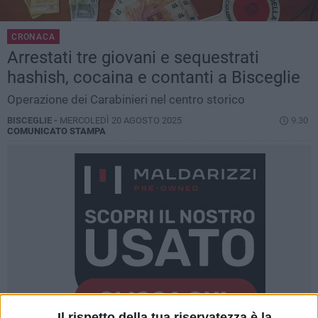
CRONACA
Arrestati tre giovani e sequestrati
hashish, cocaina e contanti a Bisceglie
Operazione dei Carabinieri nel centro storico
BISCEGLIE -
MERCOLEDÌ 20 AGOSTO 2025
9.30
COMUNICATO STAMPA
Il rispetto della tua riservatezza è la