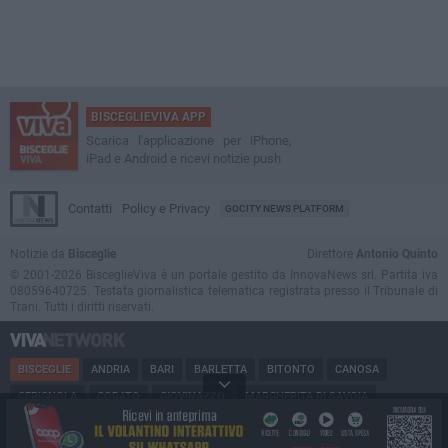
BISCEGLIEVIVA APP
Scarica l'applicazione per iPhone,
iPad e Android e ricevi notizie push
Contatti
Policy e Privacy
GOCITY NEWS PLATFORM
Notizie da
Bisceglie
Direttore
Antonio Quinto
© 2001-2026 BisceglieViva è un portale gestito da InnovaNews srl. Partita iva
08059640725. Testata giornalistica telematica registrata presso il Tribunale di
Trani. Tutti i diritti riservati.
BISCEGLIE
ANDRIA
BARI
BARLETTA
BITONTO
CANOSA
CERIGNOLA
CORATO
GIOVINAZZO
MARGHERITA DI SAVOIA
MINERVINO
MODUGNO
MOLFETTA
PUGLIA
RUVO