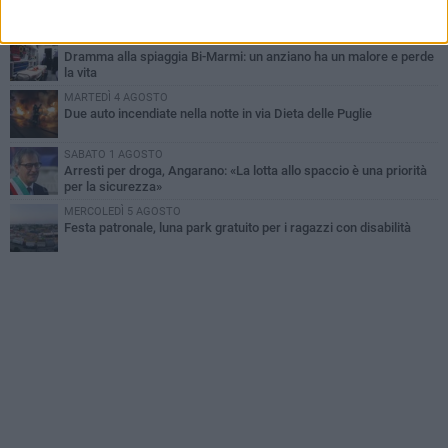
MERCOLEDÌ 5 AGOSTO
Dramma alla spiaggia Bi-Marmi: un anziano ha un malore e perde
la vita
MARTEDÌ 4 AGOSTO
Due auto incendiate nella notte in via Dieta delle Puglie
SABATO 1 AGOSTO
Arresti per droga, Angarano: «La lotta allo spaccio è una priorità
per la sicurezza»
MERCOLEDÌ 5 AGOSTO
Festa patronale, luna park gratuito per i ragazzi con disabilità