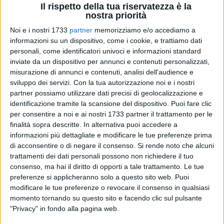
Il rispetto della tua riservatezza è la
nostra priorità
Noi e i nostri 1733
partner
memorizziamo e/o accediamo a
informazioni su un dispositivo, come i cookie, e trattiamo dati
3
A cura di
personali, come identificatori univoci e informazioni standard
VITO TROILO
inviate da un dispositivo per annunci e contenuti personalizzati,
misurazione di annunci e contenuti, analisi dell'audience e
sviluppo dei servizi.
Con la tua autorizzazione noi e i nostri
L'Asl Bt ha erogato altri 251 assegni di cura, per un importo
partner possiamo utilizzare dati precisi di geolocalizzazione e
pari a mille euro mensili, in favore di pazienti affetti da
identificazione tramite la scansione del dispositivo. Puoi fare clic
per consentire a noi e ai nostri 1733 partner il trattamento per le
gravissima disabilità secondo i criteri stabiliti dalla delibera
finalità sopra descritte. In alternativa puoi accedere a
di giunta regionale n° 1152 del 2017, che si aggiungono ai
informazioni più dettagliate e modificare le tue preferenze prima
145 recentemente emessi.
di acconsentire o di negare il consenso.
Si rende noto che alcuni
trattamenti dei dati personali possono non richiedere il tuo
«Un risultato frutto della sinergica e fattiva collaborazione
consenso, ma hai il diritto di opporti a tale trattamento. Le tue
tra le diverse componenti dell'Azienda sanitaria»
ha
preferenze si applicheranno solo a questo sito web. Puoi
commentato il Direttore generale della Asl B Alessandro
modificare le tue preferenze o revocare il consenso in qualsiasi
momento tornando su questo sito e facendo clic sul pulsante
Delle Donne, ringraziando i direttori dei cinque distretti socio
"Privacy" in fondo alla pagina web.
sanitari (Francesco Galante, Giuseppe Coratella, Domenico
Antonelli, Pasquale Marino, Aldo Leo) e il Direttore