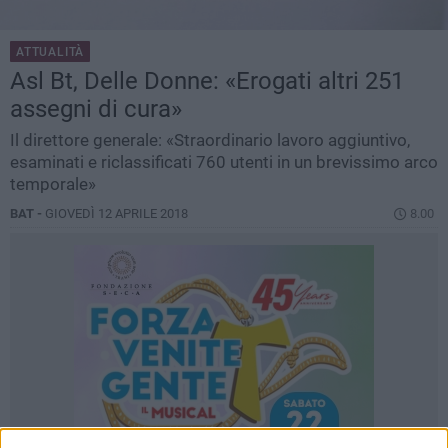
ATTUALITÀ
Asl Bt, Delle Donne: «Erogati altri 251
assegni di cura»
Il direttore generale: «Straordinario lavoro aggiuntivo,
esaminati e riclassificati 760 utenti in un brevissimo arco
temporale»
BAT -
GIOVEDÌ 12 APRILE 2018
8.00