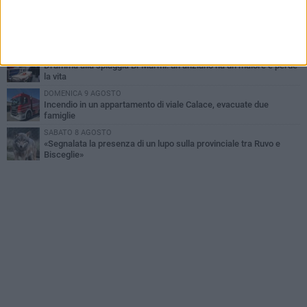
SABATO 8 AGOSTO
Festa Patronale, il programma completo di sabato 8 agosto
MERCOLEDÌ 5 AGOSTO
Dramma alla spiaggia Bi-Marmi: un anziano ha un malore e perde
la vita
DOMENICA 9 AGOSTO
Incendio in un appartamento di viale Calace, evacuate due
famiglie
SABATO 8 AGOSTO
«Segnalata la presenza di un lupo sulla provinciale tra Ruvo e
Bisceglie»