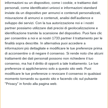
informazioni su un dispositivo, come i cookie, e trattiamo dati
personali, come identificatori univoci e informazioni standard
inviate da un dispositivo per annunci e contenuti personalizzati,
misurazione di annunci e contenuti, analisi dell'audience e
sviluppo dei servizi.
Con la tua autorizzazione noi e i nostri
70
partner possiamo utilizzare dati precisi di geolocalizzazione e
identificazione tramite la scansione del dispositivo. Puoi fare clic
per consentire a noi e ai nostri 1733 partner il trattamento per le
Nella notte tra martedì e mercoledì, il noto lido Tuka di
finalità sopra descritte. In alternativa puoi accedere a
Bisceglie è stato teatro di un tentativo di danneggiamento
informazioni più dettagliate e modificare le tue preferenze prima
della struttura attraverso un incendio doloso. L'episodio ha
di acconsentire o di negare il consenso.
Si rende noto che alcuni
trattamenti dei dati personali possono non richiedere il tuo
suscitato grande allarme nella comunità locale e ha messo
consenso, ma hai il diritto di opporti a tale trattamento. Le tue
in allerta le forze dell'ordine.
preferenze si applicheranno solo a questo sito web. Puoi
modificare le tue preferenze o revocare il consenso in qualsiasi
Fortunatamente, i danni riportati sono stati limitati. Tuttavia,
momento tornando su questo sito e facendo clic sul pulsante
l'atto vandalico ha destato molta preoccupazione tra i
"Privacy" in fondo alla pagina web.
gestori del lido e i residenti. «Grazie alla tempestività siamo
riusciti a scongiurare il peggio - hanno detto i gestori in una
nota -. Non sarà un gesto vile e codardo a fermarci».