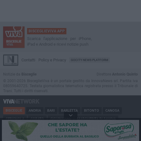
BISCEGLIEVIVA APP
Scarica l'applicazione per iPhone,
iPad e Android e ricevi notizie push
Contatti
Policy e Privacy
GOCITY NEWS PLATFORM
Notizie da
Bisceglie
Direttore
Antonio Quinto
© 2001-2026 BisceglieViva è un portale gestito da InnovaNews srl. Partita iva
08059640725. Testata giornalistica telematica registrata presso il Tribunale di
Trani. Tutti i diritti riservati.
BISCEGLIE
ANDRIA
BARI
BARLETTA
BITONTO
CANOSA
CERIGNOLA
CORATO
GIOVINAZZO
MARGHERITA DI SAVOIA
MINERVINO
MODUGNO
MOLFETTA
PUGLIA
RUVO
SAN FERDINANDO
SPINAZZOLA
TERLIZZI
TRANI
TRINITAPOLI