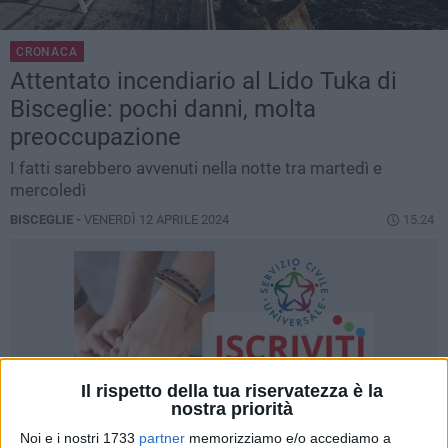
CRONACA
Attentato incendiario al Lido Tuka di
Bisceglie: pochi danni, molta
preoccupazione
I fatti sarebbero avvenuti nella notte tra martedì e
mercoledì
BISCEGLIE -
VENERDÌ 12 APRILE 2024
15.24
Il rispetto della tua riservatezza è la
nostra priorità
Noi e i nostri 1733
partner
memorizziamo e/o accediamo a