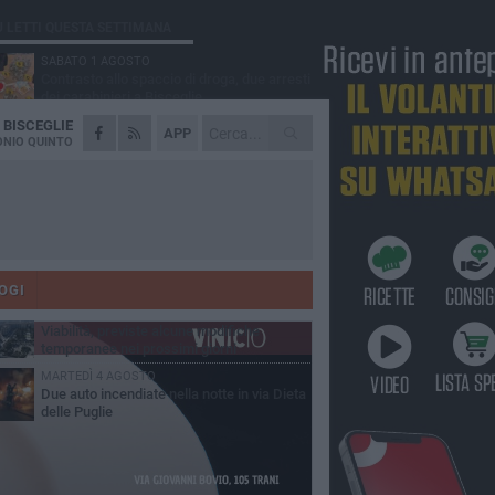
Ù LETTI QUESTA SETTIMANA
SABATO 1 AGOSTO
Contrasto allo spaccio di droga, due arresti
dei carabinieri a Bisceglie
A
BISCEGLIE
VENERDÌ 31 LUGLIO
APP
Torna l'appuntamento con la Pastasciutta
NIO QUINTO
antifascista a Bisceglie
MARTEDÌ 4 AGOSTO
Emergenza caldo, il Comune di Bisceglie
attiva i "rifugi climatici"
MERCOLEDÌ 5 AGOSTO
Dramma alla spiaggia Bi-Marmi: un
anziano ha un malore e perde la vita
OGI
VENERDÌ 31 LUGLIO
Viabilità, previste alcune modifiche
temporanee nei prossimi giorni
MARTEDÌ 4 AGOSTO
Due auto incendiate nella notte in via Dieta
delle Puglie