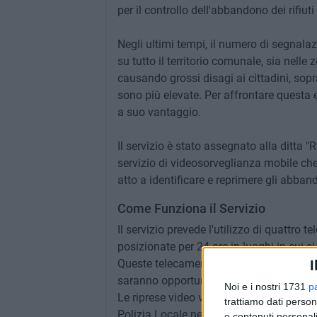
per il controllo dell'abbandono dei rifiut
Negli ultimi tempi, il numero di segnalazi
su tutto il territorio comunale, sia nelle
causando grossi disagi ai cittadini, sopr
sono più elevate. Per affrontare questa 
a suo vantaggio.
Il servizio è stato assegnato alla ditta 
servizio di videosorveglianza mobile che
atto a identificare e reprimere gli abbandon
Come Funziona il Servizio
Il servizio prevede l'utilizzo di quattro 
posizionate per 24 ore in luoghi in cui si
Queste telecamere sono dotate di sensori
I
saranno opportunamente nascoste durant
Noi e i nostri 1731
p
Le riprese video verranno eseguite da per
trattiamo dati person
Polizia Locale nell'estrazione dei file v
e contenuti personali