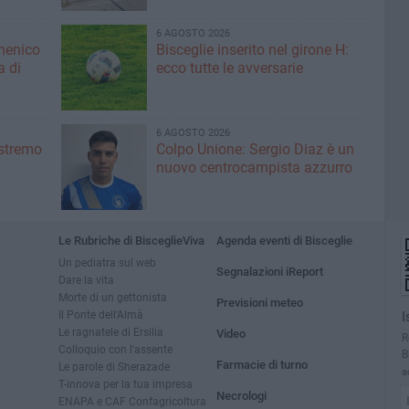
6 AGOSTO 2026
menico
Bisceglie inserito nel girone H:
a di
ecco tutte le avversarie
6 AGOSTO 2026
'estremo
Colpo Unione: Sergio Diaz è un
nuovo centrocampista azzurro
Le Rubriche di BisceglieViva
Agenda eventi di Bisceglie
Un pediatra sul web
Segnalazioni iReport
Dare la vita
Morte di un gettonista
Previsioni meteo
Il Ponte dell'Almà
I
Le ragnatele di Ersilia
Video
R
Colloquio con l'assente
B
Farmacie di turno
Le parole di Sherazade
a
T-innova per la tua impresa
Necrologi
ENAPA e CAF Confagricoltura