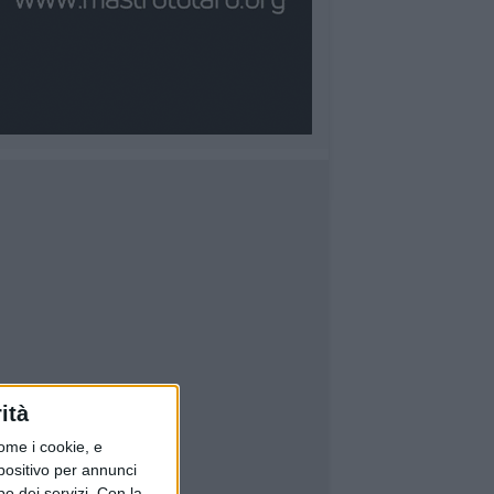
ità
ome i cookie, e
spositivo per annunci
o dei servizi.
Con la