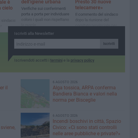
dell'igiene urbana
Presto 30 nuove
ale è
telecamere»
 cielo
Verifiche sui conferimenti
porta a porta per individuare
Il commento del sindaco
coloro i quali non rispettano
dopo la riunione del
x sindaco:
le regole
comitato provinciale per
r
l'ordine e la sicurezza
zazione di
Iscriviti alla Newsletter
n
Iscriviti
Iscrivendoti accetti i
termini
e la
privacy policy
6 AGOSTO 2026
r il
Alga tossica, ARPA conferma
Bandiera Bianca e valori nella
norma per Bisceglie
6 AGOSTO 2026
Incendi boschivi in città, Spazio
 sviene,
Civico: «Ci sono stati controlli
nelle aree pubbliche e private?»