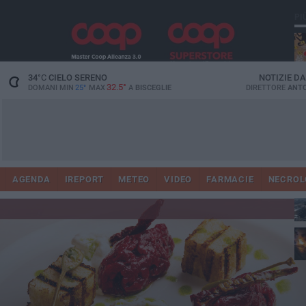
PI
34
°C
CIELO SERENO
NOTIZIE D
32.5°
DOMANI MIN
25°
MAX
A
BISCEGLIE
DIRETTORE
ANTO
AGENDA
IREPORT
METEO
VIDEO
FARMACIE
NECROL