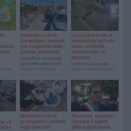
de
Abbandono rifiuti,
Lancia una busta di
aumentano i controlli
immondizia dall'auto
enziata
con il supporto delle
verso un'attività
estre
guardie ambientali
commerciale: la
denuncia
Intensificati i servizi degli
agenti della polizia locale.
Il fatto è avvenuto nella
Angarano: «L'impegno
egionale
notte di martedì 30 giugno
continua su tutto il territorio»
città
Abbandono rifiuti,
Sicurezza, Angarano:
proseguono i controlli
«Assunti 5 agenti
a: «Il
degli operatori
della polizia locale.
all'ex