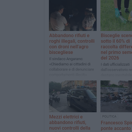
Abbandono rifiuti e
Bisceglie scen
roghi illegali, controlli
sotto il 60% di
con droni nell'agro
raccolta differ
biscegliese
nel primo sem
del 2026
Il sindaco Angarano:
«Chiediamo ai cittadini di
I dati ufficializzati
collaborare e di denunciare
dall'osservatorio r
comportamenti illeciti»
destano inevitabile
preoccupazione in 
Mezzi elettrici e
POLITICA
abbandono rifiuti,
Francesco Spin
nuovi controlli della
ponte accanto 