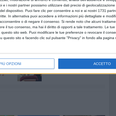
i e i nostri partner possiamo utilizzare dati precisi di geolocalizzazione 
del dispositivo. Puoi fare clic per consentire a noi e ai nostri 1731 partn
critte. In alternativa puoi accedere a informazioni più dettagliate e modif
acconsentire o di negare il consenso.
Si rende noto che alcuni trattamen
'accordo per la risoluzione della questione igiene
e il tuo consenso, ma hai il diritto di opporti a tale trattamento. Le tue
 questo sito web. Puoi modificare le tue preferenze o revocare il conse
questo sito e facendo clic sul pulsante "Privacy" in fondo alla pagina
6 AGOSTO 2026
PIÙ OPZIONI
ACCETTO
ntano
Aspettando il Palio della Quercia:
il Fantapalio
o a