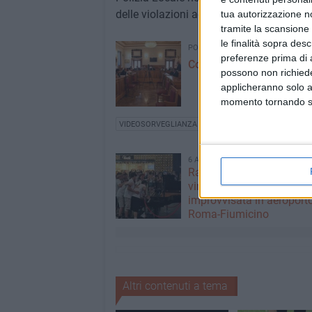
delle violazioni accertate.
tua autorizzazione no
tramite la scansione 
le finalità sopra des
POLITICA
preferenze prima di 
Consiglio comunale: c'è l
possono non richieder
applicheranno solo a
momento tornando su 
VIDEOSORVEGLIANZA
ABBANDONO RIFIUTI
6 AGOSTO 2026
Ragazzi biscegliesi dive
virali dopo un'esibizione
improvvisata in aeroport
Roma-Fiumicino
Altri contenuti a tema