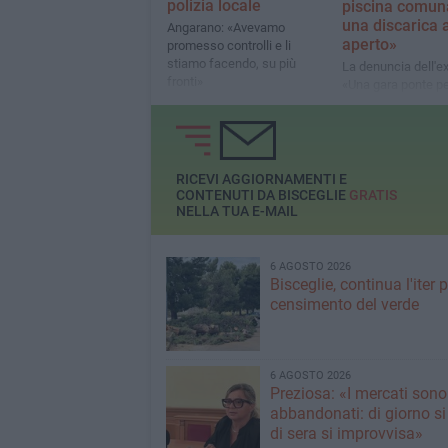
polizia locale
piscina comun
una discarica a
Angarano: «Avevamo
aperto»
promesso controlli e li
stiamo facendo, su più
La denuncia dell'e
fronti»
«Una gara ponte pe
cambiare l'organiz
un servizio che no
funziona»
RICEVI AGGIORNAMENTI E
CONTENUTI DA BISCEGLIE
GRATIS
NELLA TUA E-MAIL
6 AGOSTO 2026
Bisceglie, continua l'iter pe
censimento del verde
6 AGOSTO 2026
Preziosa: «I mercati sono
abbandonati: di giorno si
di sera si improvvisa»