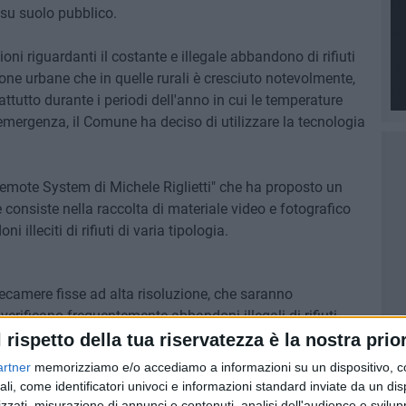
i su suolo pubblico.
oni riguardanti il costante e illegale abbandono di rifiuti
 zone urbane che in quelle rurali è cresciuto notevolmente,
attutto durante i periodi dell'anno in cui le temperature
emergenza, il Comune ha deciso di utilizzare la tecnologia
"Remote System di Michele Riglietti" che ha proposto un
 consiste nella raccolta di materiale video e fotografico
i illeciti di rifiuti di varia tipologia.
telecamere fisse ad alta risoluzione, che saranno
 verificano frequentemente abbandoni illegali di rifiuti.
 di movimento ad infrarossi ad alta risoluzione visiva e
l rispetto della tua riservatezza è la nostra prior
e l'installazione.
artner
memorizziamo e/o accediamo a informazioni su un dispositivo, c
sonale specializzato della ditta, che collaborerà con la
ali, come identificatori univoci e informazioni standard inviate da un di
ideo e fotografici necessari per procedere alla contestazione
zzati, misurazione di annunci e contenuti, analisi dell'audience e svilupp