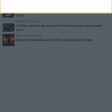
MERCOLEDÌ 5 AGOSTO
Dramma alla spiaggia Bi-Marmi: un anziano ha un malore e perde
la vita
VENERDÌ 31 LUGLIO
Viabilità, previste alcune modifiche temporanee nei prossimi
giorni
MARTEDÌ 4 AGOSTO
Due auto incendiate nella notte in via Dieta delle Puglie