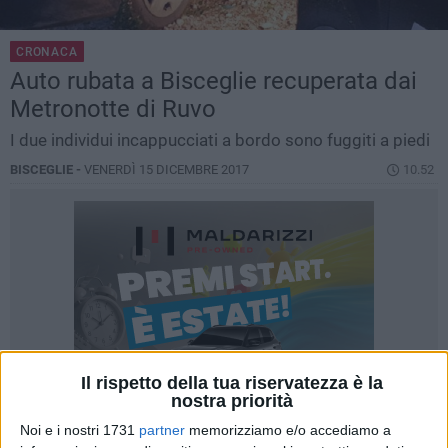
CRONACA
Auto rubata a Bisceglie recuperata dai
Metronotte di Ruvo
I due individui incappucciati a bordo sono fuggiti a piedi
BISCEGLIE -
VENERDÌ 15 DICEMBRE 2017
10.52
Il rispetto della tua riservatezza è la
nostra priorità
Noi e i nostri 1731
partner
memorizziamo e/o accediamo a