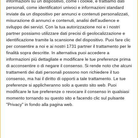
informazioni su un dispositivo, come i cookie, e trattiamo dati
personali, come identificatori univoci e informazioni standard
inviate da un dispositivo per annunci e contenuti personalizzati,
14
misurazione di annunci e contenuti, analisi dell'audience e
sviluppo dei servizi.
Con la tua autorizzazione noi e i nostri
partner possiamo utilizzare dati precisi di geolocalizzazione e
Gli agenti della Metronotte di Ruvo hanno intercettato, nel
identificazione tramite la scansione del dispositivo. Puoi fare clic
corso dei consueti controlli presso i fondi agricoli sulla
per consentire a noi e ai nostri 1731 partner il trattamento per le
strada provinciale Bisceglie-Ruvo, un'auto in transito a
finalità sopra descritte. In alternativa puoi accedere a
informazioni più dettagliate e modificare le tue preferenze prima
velocità sostenuta.
di acconsentire o di negare il consenso.
Si rende noto che alcuni
trattamenti dei dati personali possono non richiedere il tuo
Sul veicolo, una Lancia Lybra evidentemente sovraccarica di
consenso, ma hai il diritto di opporti a tale trattamento. Le tue
materiale, due individui a bordo entrambi incappucciati. Le
preferenze si applicheranno solo a questo sito web. Puoi
guardie particolari giurate hanno subito allertato le forze
modificare le tue preferenze o revocare il consenso in qualsiasi
dell'ordine e alla loro vista i malviventi sono
momento tornando su questo sito e facendo clic sul pulsante
immediatamente scesi dal mezzo per darsi alla fuga nelle
"Privacy" in fondo alla pagina web.
campagne.
Il successivo intervento dei Carabinieri ha permesso di
constatare che la Lancia era stata rubata a Bisceglie. I