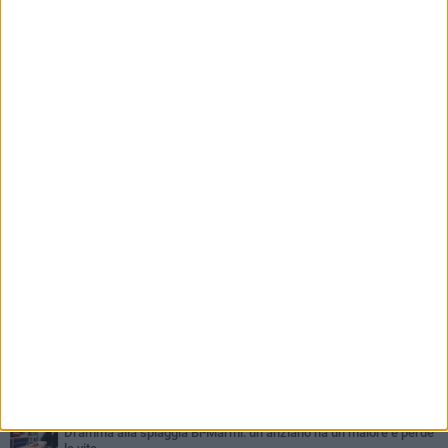
PIÙ LETTI QUESTA SETTIMANA
GIOVEDÌ 6 AGOSTO
Ragazzi biscegliesi diventano virali dopo un'esibizione
improvvisata in aeroporto a Roma-Fiumicino
MARTEDÌ 4 AGOSTO
Emergenza caldo, il Comune di Bisceglie attiva i "rifugi climatici"
MERCOLEDÌ 5 AGOSTO
Dramma alla spiaggia Bi-Marmi: un anziano ha un malore e perde