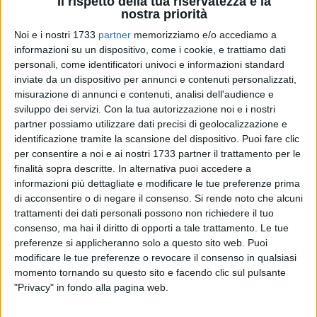
Il rispetto della tua riservatezza è la
nostra priorità
Noi e i nostri 1733
partner
memorizziamo e/o accediamo a
informazioni su un dispositivo, come i cookie, e trattiamo dati
34
personali, come identificatori univoci e informazioni standard
A cura di
NICOLA MICCIONE
inviate da un dispositivo per annunci e contenuti personalizzati,
misurazione di annunci e contenuti, analisi dell'audience e
sviluppo dei servizi.
Con la tua autorizzazione noi e i nostri
partner possiamo utilizzare dati precisi di geolocalizzazione e
Hanno tagliato la rete di recinzione di un sito di produzione
identificazione tramite la scansione del dispositivo. Puoi fare clic
di energia elettrica nelle campagne di Bisceglie, al confine
per consentire a noi e ai nostri 1733 partner il trattamento per le
col territorio comunale di Corato, e poi, una volta all'interno,
finalità sopra descritte. In alternativa puoi accedere a
hanno provato a mettere a segno un furto, ma l'arrivo di gran
informazioni più dettagliate e modificare le tue preferenze prima
carriera delle pattuglie della
Metronotte
li ha messi costretti
di acconsentire o di negare il consenso.
Si rende noto che alcuni
trattamenti dei dati personali possono non richiedere il tuo
alla fuga a mani vuote.
consenso, ma hai il diritto di opporti a tale trattamento. Le tue
preferenze si applicheranno solo a questo sito web. Puoi
Non si placano nemmeno in questo periodo, dunque, le
modificare le tue preferenze o revocare il consenso in qualsiasi
azioni dei malviventi. L'episodio è avvenuto nella notte
momento tornando su questo sito e facendo clic sul pulsante
appena trascorsa, quando una squadra di ladri ben
"Privacy" in fondo alla pagina web.
organizzata si è introdotta all'interno di un impianto di
produzione di energia elettrica ubicato nelle campagne di