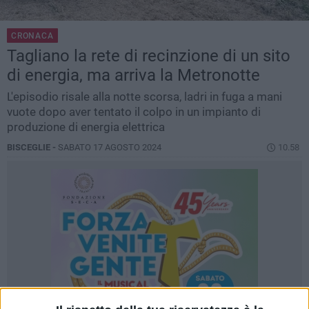
CRONACA
Tagliano la rete di recinzione di un sito
di energia, ma arriva la Metronotte
L'episodio risale alla notte scorsa, ladri in fuga a mani
vuote dopo aver tentato il colpo in un impianto di
produzione di energia elettrica
BISCEGLIE -
SABATO 17 AGOSTO 2024
10.58