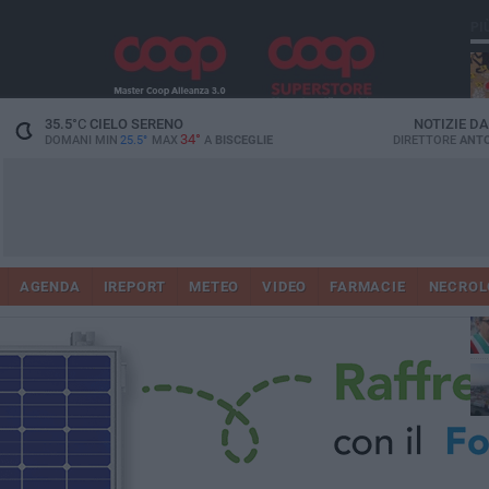
PI
35.5
°C
CIELO SERENO
NOTIZIE D
34°
DOMANI MIN
25.5°
MAX
A
BISCEGLIE
DIRETTORE
ANTO
AGENDA
IREPORT
METEO
VIDEO
FARMACIE
NECROL