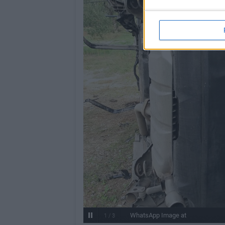
WhatsApp Image at
1
/
3