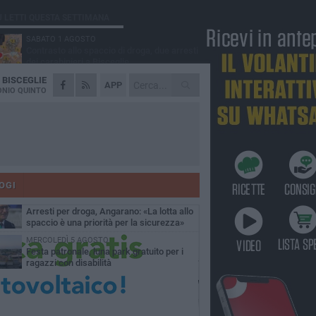
Ù LETTI QUESTA SETTIMANA
SABATO 1 AGOSTO
Contrasto allo spaccio di droga, due arresti
dei carabinieri a Bisceglie
A
BISCEGLIE
MARTEDÌ 4 AGOSTO
APP
Emergenza caldo, il Comune di Bisceglie
NIO QUINTO
attiva i "rifugi climatici"
MERCOLEDÌ 5 AGOSTO
Dramma alla spiaggia Bi-Marmi: un
anziano ha un malore e perde la vita
MARTEDÌ 4 AGOSTO
Due auto incendiate nella notte in via Dieta
delle Puglie
OGI
SABATO 1 AGOSTO
Arresti per droga, Angarano: «La lotta allo
spaccio è una priorità per la sicurezza»
MERCOLEDÌ 5 AGOSTO
Festa patronale, luna park gratuito per i
ragazzi con disabilità