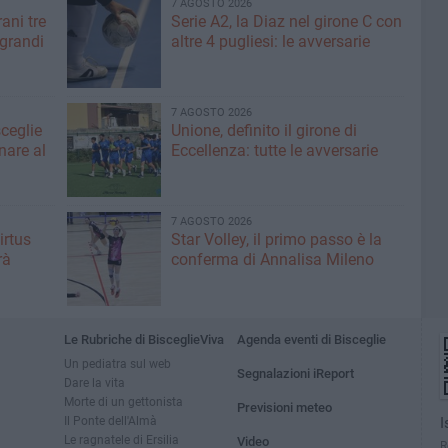
7 AGOSTO 2026
ani tre
Serie A2, la Diaz nel girone C con
 grandi
altre 4 pugliesi: le avversarie
7 AGOSTO 2026
sceglie
Unione, definito il girone di
nare al
Eccellenza: tutte le avversarie
7 AGOSTO 2026
irtus
Star Volley, il primo passo è la
rà
conferma di Annalisa Mileno
Le Rubriche di BisceglieViva
Agenda eventi di Bisceglie
Un pediatra sul web
Segnalazioni iReport
Dare la vita
Morte di un gettonista
Previsioni meteo
Il Ponte dell'Almà
I
Le ragnatele di Ersilia
Video
R