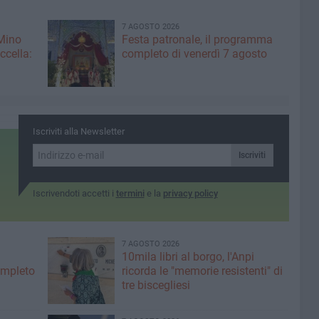
7 AGOSTO 2026
 Mino
Festa patronale, il programma
ccella:
completo di venerdì 7 agosto
Iscriviti alla Newsletter
Iscriviti
Iscrivendoti accetti i
termini
e la
privacy policy
7 AGOSTO 2026
10mila libri al borgo, l'Anpi
ompleto
ricorda le "memorie resistenti" di
tre biscegliesi