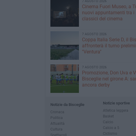
7 AGOSTO 2026
Cinema Fuori Museo, a Tr
nuovi appuntamenti tra i
classici del cinema
7 AGOSTO 2026
Coppa Italia Serie D, il Bi
affronterà il turno prelimi
"Ventura"
7 AGOSTO 2026
Promozione, Don Uva e V
Bisceglie nel girone A: sa
ancora derby
Notizie sportive
Notizie da Bisceglie
Atletica leggera
Cronaca
Basket
Politica
Calcio
Attualità
Calcio a 5
Cultura
Ciclismo
Spettacoli