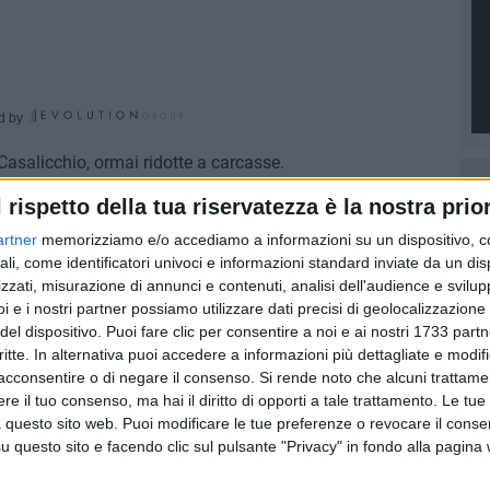
d by
Casalicchio, ormai ridotte a carcasse.
l 17 ottobre, sono state scoperte nei campi dell'agro
l rispetto della tua riservatezza è la nostra prior
 campestri "La mela verde" di Corato.
artner
memorizziamo e/o accediamo a informazioni su un dispositivo, c
 portando avanti delle attività di prevenzione di furti
ali, come identificatori univoci e informazioni standard inviate da un di
loro frutti.
zzati, misurazione di annunci e contenuti, analisi dell'audience e svilupp
i e i nostri partner possiamo utilizzare dati precisi di geolocalizzazione 
ndante Vincenzo Colangelo.
del dispositivo. Puoi fare clic per consentire a noi e ai nostri 1733 partn
ti e della distruzione dei veicoli, da cui con ogni
critte. In alternativa puoi accedere a informazioni più dettagliate e modif
ricambio da vendere sul mercato dell'usato.
acconsentire o di negare il consenso.
Si rende noto che alcuni trattamen
e il tuo consenso, ma hai il diritto di opporti a tale trattamento. Le tue
 questo sito web. Puoi modificare le tue preferenze o revocare il conse
3 FOTO
questo sito e facendo clic sul pulsante "Privacy" in fondo alla pagina