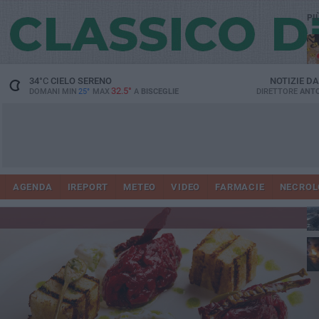
PI
34
°C
CIELO SERENO
NOTIZIE D
32.5°
DOMANI MIN
25°
MAX
A
BISCEGLIE
DIRETTORE
ANTO
AGENDA
IREPORT
METEO
VIDEO
FARMACIE
NECROL