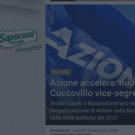
POLITICA
Azione accelera: nuo
Cuccovillo vice-segre
Anche Caputi e Racanati entrano nel
riorganizzazione di Azione nella Bat
nelle sfide politiche del 2025
BISCEGLIE -
SABATO 24 MAGGIO 2025