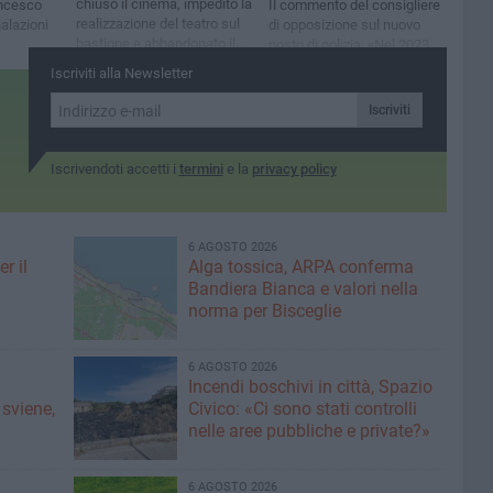
chiuso il cinema, impedito la
ancesco
Il commento del consigliere
realizzazione del teatro sul
alazioni
di opposizione sul nuovo
bastione e abbandonato il
posto di polizia: «Nel 2023
parco, chiuso anche
proposi il distaccamento,
Iscriviti alla Newsletter
d'estate»
chi governa la città non lo
voleva»
Iscriviti
Iscrivendoti accetti i
termini
e la
privacy policy
6 AGOSTO 2026
r il
Alga tossica, ARPA conferma
Bandiera Bianca e valori nella
norma per Bisceglie
6 AGOSTO 2026
Incendi boschivi in città, Spazio
 sviene,
Civico: «Ci sono stati controlli
nelle aree pubbliche e private?»
6 AGOSTO 2026