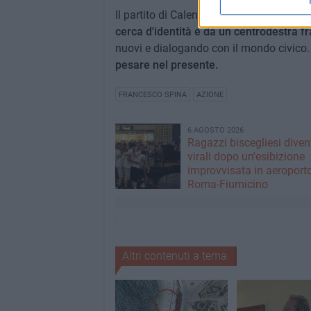
Il partito di Calenda punta quindi a
occup
cerca d'identità e da un centrodestra 
nuovi e dialogando con il mondo civico
pesare nel presente.
FRANCESCO SPINA
AZIONE
6 AGOSTO 2026
Ragazzi biscegliesi dive
virali dopo un'esibizione
improvvisata in aeroport
Roma-Fiumicino
Altri contenuti a tema