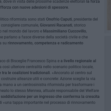
e
, dove in vista delle prossime scadenze elettorali
la forza
afforza con nuove adesioni di spessore
.
itico riformista sono stati
Onofrio Caputi
, presidente del
e consigliere comunale,
Giovanni Racanati
, storico
to nel mondo del lavoro e
Massimiliano Cuccovillo
,
e parlano a fasce diverse della società civile e che
a su
rinnovamento, competenza e radicamento
daco di Bisceglie Francesco Spina e
a livello regionale al
 così ulteriore centralità nello scenario politico locale,
 tra le coalizioni tradizionali
. «Ancorato al centro sul
 costruire alleanze utili e concrete: Azione sceglie la via
 mano a un centrosinistra riformista per trasformare i
tolineato lo stesso Mennea, attuale responsabile del Welfare
e
soddisfazione per un ingresso che conferma la crescita
i di «una tappa importante nel processo di rinnovamento