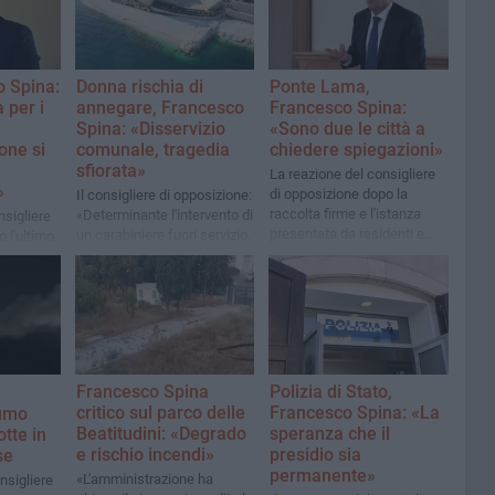
o Spina:
Donna rischia di
Ponte Lama,
 per i
annegare, Francesco
Francesco Spina:
Spina: «Disservizio
«Sono due le città a
one si
comunale, tragedia
chiedere spiegazioni»
sfiorata»
La reazione del consigliere
»
di opposizione dopo la
Il consigliere di opposizione:
raccolta firme e l'istanza
«Determinante l'intervento di
nsigliere
presentata da residenti e
un carabiniere fuori servizio.
 l'ultimo
commercianti di Trani
Accertato l'inadempimento
e
dell'associazione
Baywatch»
Francesco Spina
Polizia di Stato,
critico sul parco delle
Francesco Spina: «La
fumo
Beatitudini: «Degrado
speranza che il
otte in
e rischio incendi»
presidio sia
se
permanente»
«L'amministrazione ha
nsigliere