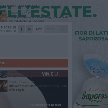
Ù LETTI QUESTA SETTIMANA
SABATO 1 AGOSTO
Contrasto allo spaccio di droga, due arresti
dei carabinieri a Bisceglie
A
BISCEGLIE
VENERDÌ 31 LUGLIO
APP
Torna l'appuntamento con la Pastasciutta
NIO QUINTO
antifascista a Bisceglie
MARTEDÌ 4 AGOSTO
Emergenza caldo, il Comune di Bisceglie
attiva i "rifugi climatici"
MERCOLEDÌ 5 AGOSTO
Dramma alla spiaggia Bi-Marmi: un
anziano ha un malore e perde la vita
OGI
VENERDÌ 31 LUGLIO
Viabilità, previste alcune modifiche
temporanee nei prossimi giorni
MARTEDÌ 4 AGOSTO
Due auto incendiate nella notte in via Dieta
delle Puglie