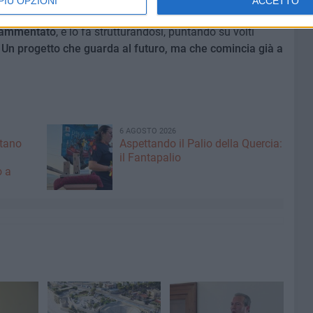
PIÙ OPZIONI
ACCETTO
are lo spazio lasciato scoperto da un centrosinistra in
frammentato
, e lo fa strutturandosi, puntando su volti
.
Un progetto che guarda al futuro, ma che comincia già a
6 AGOSTO 2026
ntano
Aspettando il Palio della Quercia:
il Fantapalio
o a