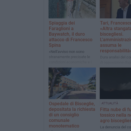
Spiaggia dei
Tari, Francesc
Faraglioni a
«Altra stangata
Baywatch, il duro
biscegliesi.
attacco di Francesco
L'amministrazi
Spina
assuma le
responsabilità
«Nell'avviso non sono
stranamente precisate le
Dura analisi del co
condizioni economiche e i
di opposizione dopo
termini. La concessione
consiglio comunal
sarà a vita?»
Ospedale di Bisceglie,
ATTUALITÀ
depositata la richiesta
Fitta nube di 
di un consiglio
tossico nella n
comunale
agro bisceglie
monotematico
La denuncia del co