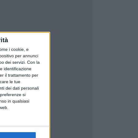
ità
ome i cookie, e
spositivo per annunci
o dei servizi.
Con la
e identificazione
er il trattamento per
icare le tue
ti dei dati personali
 preferenze si
nso in qualsiasi
 web.