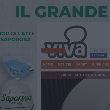
30.727
FANPAGE
HOME
NOTIZIE
SPORT
RUBRICHE