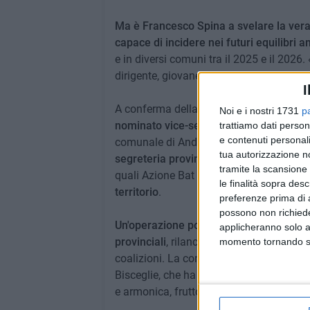
Ma è Francesco Spina a svelare la vera
capace di incidere nei futuri equilibri a
e in diversi comuni tra il 2025 e il 202
dirigente, giovane, preparata e radicata ne
I
A conferma della svolta organizzativa,
Noi e i nostri 1731
p
nominato vice-segretario provinciale de
trattiamo dati person
e contenuti personali
comunale di Andria. Nei prossimi giorni s
tua autorizzazione no
segreteria provinciale e i responsabili 
tramite la scansione 
quali Azione Bat intende
elaborare prop
le finalità sopra des
territorio
.
preferenze prima di 
possono non richieder
Un'operazione politica che potrebbe cam
applicheranno solo a
provinciali
, rilanciando il centro riform
momento tornando su 
coalizioni. La conferma arriva anche d
Bisceglie, che ha accolto con entusiasmo
e armonica, frutto del lavoro sinergico tra 