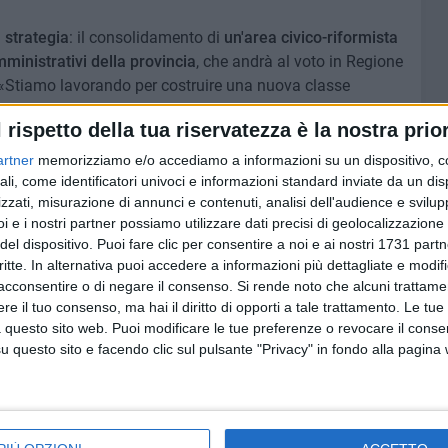
 strategia
: il consolidamento di
un'area civico-riformista
mministrativi della provincia
, che andrà al voto in Regione
6. «Stiamo lavorando per costruire una nuova classe
l territorio. Il passo di oggi è solo l'inizio» ha dichiarato.
l rispetto della tua riservatezza è la nostra prior
 Spina ha annunciato che
Massimiliano Cuccovillo sarà
artner
memorizziamo e/o accediamo a informazioni su un dispositivo, c
l partito
, affiancando
Antonio Nespoli
, ex assessore
ali, come identificatori univoci e informazioni standard inviate da un di
zzati, misurazione di annunci e contenuti, analisi dell'audience e svilupp
aranno ufficializzati anche gli altri membri della
i e i nostri partner possiamo utilizzare dati precisi di geolocalizzazione 
dei dipartimenti tematici
, strumenti chiave attraverso i
del dispositivo. Puoi fare clic per consentire a noi e ai nostri 1731 partn
oste programmatiche concrete per lo sviluppo del
critte. In alternativa puoi accedere a informazioni più dettagliate e modif
acconsentire o di negare il consenso.
Si rende noto che alcuni trattamen
e il tuo consenso, ma hai il diritto di opporti a tale trattamento. Le tue
biare gli equilibri delle prossime elezioni comunali e
 questo sito web. Puoi modificare le tue preferenze o revocare il conse
ista come fattore determinante nella formazione delle
questo sito e facendo clic sul pulsante "Privacy" in fondo alla pagina
a
Stefania D'Addato
, segretaria cittadina di Azione a
 le nuove adesioni e ha parlato di «una crescita costante
livelli cittadini, provinciali e regionali».