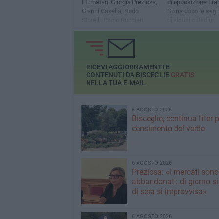
I firmatari: Giorgia Preziosa,
di opposizione Fr
Gianni Casella, Dodo
Spina dopo le segn
Storelli, Paolo Ruggieri,
di alcuni cittadini
Francesco Spina e Mimmo
Spina
RICEVI AGGIORNAMENTI E
CONTENUTI DA BISCEGLIE
GRATIS
NELLA TUA E-MAIL
6 AGOSTO 2026
Bisceglie, continua l'iter pe
censimento del verde
6 AGOSTO 2026
Preziosa: «I mercati sono
abbandonati: di giorno si
di sera si improvvisa»
6 AGOSTO 2026