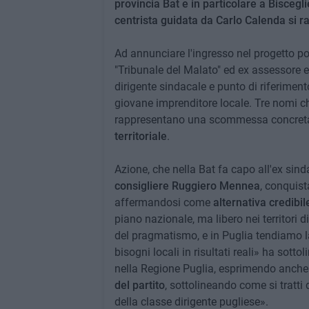
provincia Bat e in particolare a Biscegli
centrista guidata da Carlo Calenda si r
Ad annunciare l'ingresso nel progetto pol
"Tribunale del Malato" ed ex assessore 
dirigente sindacale e punto di riferimen
giovane imprenditore locale. Tre nomi ch
rappresentano una scommessa concret
territoriale
.
Azione, che nella Bat fa capo all'ex sin
consigliere Ruggiero Mennea
, conquista
affermandosi come
alternativa credibile
piano nazionale, ma libero nei territori di
del pragmatismo, e in Puglia tendiamo la
bisogni locali in risultati reali» ha sot
nella Regione Puglia, esprimendo anch
del partito
, sottolineando come si tratt
della classe dirigente pugliese».