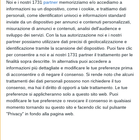
Noi e i nostri 1731
partner
memorizziamo e/o accediamo a
informazioni su un dispositivo, come i cookie, e trattiamo dati
personali, come identificatori univoci e informazioni standard
15
inviate da un dispositivo per annunci e contenuti personalizzati,
misurazione di annunci e contenuti, analisi dell'audience e
sviluppo dei servizi.
Con la tua autorizzazione noi e i nostri
partner possiamo utilizzare dati precisi di geolocalizzazione e
Tempo d'estate e si riparte con un'altra emozionante
identificazione tramite la scansione del dispositivo. Puoi fare clic
passeggiata in bicicletta tra le vie della città di Bisceglie,
per consentire a noi e ai nostri 1731 partner il trattamento per le
questa volta in occasione della giornata mondiale del
finalità sopra descritte. In alternativa puoi accedere a
donatore di sangue e della festa del Sacro Cuore di Gesù.
informazioni più dettagliate e modificare le tue preferenze prima
di acconsentire o di negare il consenso.
Si rende noto che alcuni
trattamenti dei dati personali possono non richiedere il tuo
L'appuntamento è fissato per giovedì 14 giugno alle ore
consenso, ma hai il diritto di opporti a tale trattamento. Le tue
20:00 in piazza San Francesco. La passeggiata in bicicletta
preferenze si applicheranno solo a questo sito web. Puoi
partirà alle ore 20:30; si percorreranno le vie del quartiere
modificare le tue preferenze o revocare il consenso in qualsiasi
della parrocchia di Santa Maria di Passavia e la litoranea
momento tornando su questo sito e facendo clic sul pulsante
con rientro in piazza San Francesco dove sarà allestita una
"Privacy" in fondo alla pagina web.
degustazione a cura dei gruppi parrocchiali e dei giovani
Avis. Rientro previsto intorno alle 23:00 circa. Percorso di
bassa difficoltà, adatto a tutti, per il quale è sempre