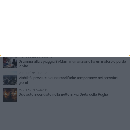
SABATO 1 AGOSTO
Contrasto allo spaccio di droga, due arresti dei carabinieri a
Bisceglie
VENERDÌ 31 LUGLIO
Torna l'appuntamento con la Pastasciutta antifascista a Bisceglie
MARTEDÌ 4 AGOSTO
Emergenza caldo, il Comune di Bisceglie attiva i "rifugi climatici"
MERCOLEDÌ 5 AGOSTO
Dramma alla spiaggia Bi-Marmi: un anziano ha un malore e perde
la vita
VENERDÌ 31 LUGLIO
Viabilità, previste alcune modifiche temporanee nei prossimi
giorni
MARTEDÌ 4 AGOSTO
Due auto incendiate nella notte in via Dieta delle Puglie