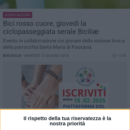
ASSOCIAZIONI
Bici rosso cuore, giovedì la
ciclopasseggiata serale Biciliæ
Evento in collaborazione coi giovani della sezione Avis e
della parrocchia Santa Maria di Passavia
BISCEGLIE -
MARTEDÌ 12 GIUGNO 2018
13.48
Il rispetto della tua riservatezza è la
nostra priorità