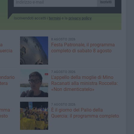
13.30
Iscriviti
Iscrivendoti accetti i
termini
e la
privacy policy
8 AGOSTO 2026
ma
Festa Patronale, il programma
Quercia
completo di sabato 8 agosto
7 AGOSTO 2026
lendario
L'appello della moglie di Mino
tera
Racanati alla ministra Roccella:
«Non dimenticatelo»
7 AGOSTO 2026
ramma
È il giorno del Palio della
osto
Quercia: il programma completo