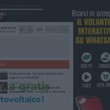
Ù LETTI QUESTA SETTIMANA
GIOVEDÌ 6 AGOSTO
Ragazzi biscegliesi diventano virali dopo
un'esibizione improvvisata in aeroporto a
ma-Fiumicino
A
BISCEGLIE
MARTEDÌ 4 AGOSTO
APP
Emergenza caldo, il Comune di Bisceglie
NIO QUINTO
attiva i "rifugi climatici"
MERCOLEDÌ 5 AGOSTO
Dramma alla spiaggia Bi-Marmi: un
anziano ha un malore e perde la vita
MARTEDÌ 4 AGOSTO
Due auto incendiate nella notte in via Dieta
delle Puglie
OGI
MERCOLEDÌ 5 AGOSTO
Festa patronale, luna park gratuito per i
ragazzi con disabilità
LUNEDÌ 3 AGOSTO
Turista francese raccoglie rifiuti alla
spiaggia del Molo: «La gente si sta ormai
ituando»