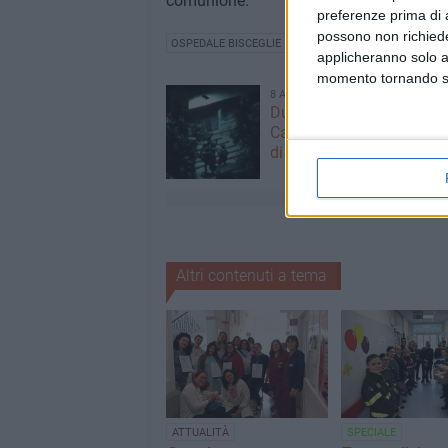
comunione.
preferenze prima di 
possono non richieder
OSPEDALE BISCEGLIE
applicheranno solo a
momento tornando su 
8 AGOSTO 2026
Due latitanti del clan ma
Capriati arrestati in un c
di Bisceglie
Altri contenuti a tema
ATTUALITÀ
SPECIALE