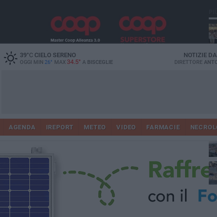
PI
Ro
39
°C
CIELO SERENO
NOTIZIE D
34.5°
OGGI MIN
26°
MAX
A
BISCEGLIE
DIRETTORE
ANTO
AGENDA
IREPORT
METEO
VIDEO
FARMACIE
NECROL
ab