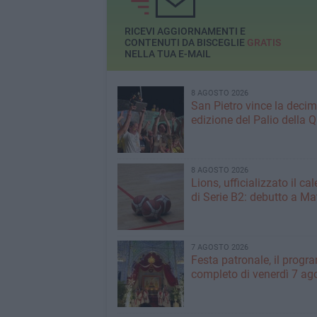
Barletta e Andria»
RICEVI AGGIORNAMENTI E
CONTENUTI DA BISCEGLIE
GRATIS
NELLA TUA E-MAIL
8 AGOSTO 2026
San Pietro vince la deci
edizione del Palio della 
8 AGOSTO 2026
Lions, ufficializzato il ca
di Serie B2: debutto a Ma
7 AGOSTO 2026
Festa patronale, il prog
completo di venerdì 7 ag