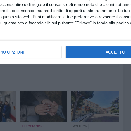
acconsentire o di negare il consenso.
Si rende noto che alcuni trattamen
e il tuo consenso, ma hai il diritto di opporti a tale trattamento. Le tue
 questo sito web. Puoi modificare le tue preferenze o revocare il conse
questo sito e facendo clic sul pulsante "Privacy" in fondo alla pagina
8 AGOSTO 2026
fioso
Latitanti del clan Capriati
asolare
arrestati, le parole del colonnello
Massimiliano Galasso
PIÙ OPZIONI
ACCETTO
ASSOCIAZIONI
POLITICA