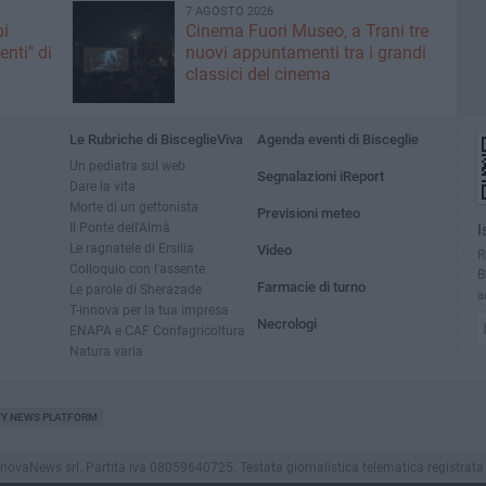
7 AGOSTO 2026
pi
Cinema Fuori Museo, a Trani tre
enti" di
nuovi appuntamenti tra i grandi
classici del cinema
Le Rubriche di BisceglieViva
Agenda eventi di Bisceglie
Un pediatra sul web
Segnalazioni iReport
Dare la vita
Morte di un gettonista
Previsioni meteo
Il Ponte dell'Almà
I
Le ragnatele di Ersilia
Video
R
Colloquio con l'assente
B
Farmacie di turno
Le parole di Sherazade
a
T-innova per la tua impresa
Necrologi
ENAPA e CAF Confagricoltura
Natura varia
TY NEWS PLATFORM
vaNews srl. Partita iva 08059640725. Testata giornalistica telematica registrata press