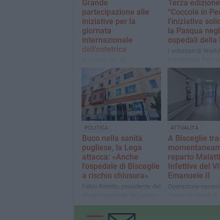
Grande
Terza edizione
partecipazione alle
“Coccole in Ped
iniziative per la
l'iniziativa sol
giornata
la Pasqua negl
internazionale
ospedali della
dell'ostetrica
I volontari di Work
Fondazione Tatò per
Successi per gli
donano dolci ovett
appuntamenti promossi
ai piccoli pazienti
dall'Asl Bt a Bisceglie,
Andria e Barletta
POLITICA
ATTUALITÀ
Buco nella sanità
A Bisceglie tra
pugliese, la Lega
momentaneame
attacca: «Anche
reparto Malatt
l'ospedale di Bisceglie
Infettive del Vi
a rischio chiusura»
Emanuele II
Fabio Romito, presidente del
Operazione necess
gruppo regionale del partito:
l'avvio dei lavori di
«Notizie sempre più
riqualificazione
insistenti. Nella Bat presenti