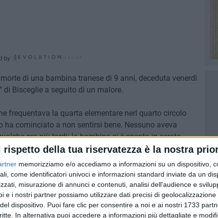
d by
la morte di una bambina tranese di 9 anni, deceduta venerdì
" di Bisceglie a seguito di un malore.
he frequentava la quarta elementare nerl quarto circolo
ndo ha cominciato a non sentirsi bene. Nessuno aveva
alche ora più tardi: la bambina si è spenta in serata
v'era stata accompagnata dai genitori, nonostante i
l rispetto della tua riservatezza è la nostra prior
artner
memorizziamo e/o accediamo a informazioni su un dispositivo, c
ali, come identificatori univoci e informazioni standard inviate da un di
i svolgere martedì ma sono stati rimandati al fine di
zzati, misurazione di annunci e contenuti, analisi dell'audience e svilupp
menti autoptici. L'episodio ha scosso profondamente
i e i nostri partner possiamo utilizzare dati precisi di geolocalizzazione 
del dispositivo. Puoi fare clic per consentire a noi e ai nostri 1733 partn
i Trani. La piccola, a giorni, avrebbe ricevuto la prima
critte. In alternativa puoi accedere a informazioni più dettagliate e modif