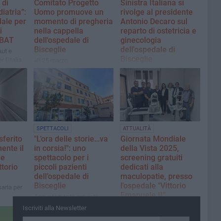
 di
Comitato Progetto
Sinistra Italiana si
iatria”:
Uomo promuove un
rivolge al presidente
idale per
momento di pregheria
Antonio Decaro sul
i
nella cappella
reparto di ostetricia e
 BAT
dell'ospedale di
ginecologia
Bisceglie
dell'ospedale di
Aut e
Bisceglie
 l'Italia
«Il 25 marzo,
i pasquali
cristianamente, si ricorda il
Il circolo cittadino: «Si
concepimento del Figlio di
impedisca che i problemi di
Dio. Ogni vita umana va
organizzazione del Dimiccoli
tutelata dal suo inizio»
di Barletta abbiano effetti
sul presidio biscegliese»
SPETTACOLI
ATTUALITÀ
sferito
"L’ora delle storie…va
Giornata Mondiale
nte il
in corsia!": uno
della Vista 2025,
ie
spettacolo per i
screening gratuiti
ttorio
piccoli pazienti
dedicati alla
dell’ospedale di
maculopatie, presso
Bisceglie
l'ospedale "Vittorio
aria per
Emanuele II"
Appuntamento previsto
domani, sabato 18 ottobre
A Bisceglie, giovedì 9
Iscriviti alla Newsletter
ottobre, dalle ore 9 alle ore