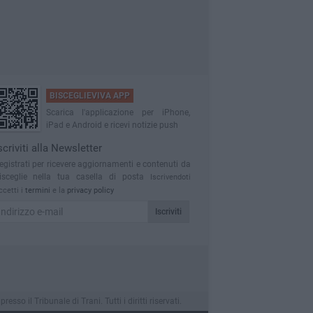
BISCEGLIEVIVA APP
Scarica l'applicazione per iPhone,
iPad e Android e ricevi notizie push
scriviti alla Newsletter
egistrati per ricevere aggiornamenti e contenuti da
isceglie nella tua casella di posta
Iscrivendoti
ccetti i
termini
e la
privacy policy
Iscriviti
o il Tribunale di Trani. Tutti i diritti riservati.