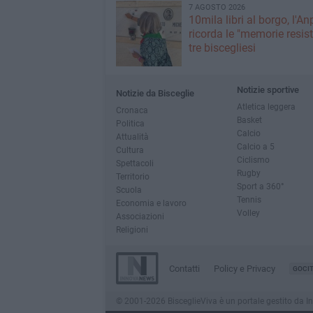
7 AGOSTO 2026
10mila libri al borgo, l'An
ricorda le "memorie resist
tre biscegliesi
Notizie sportive
Notizie da Bisceglie
Atletica leggera
Cronaca
Basket
Politica
Calcio
Attualità
Calcio a 5
Cultura
Ciclismo
Spettacoli
Rugby
Territorio
Sport a 360°
Scuola
Tennis
Economia e lavoro
Volley
Associazioni
Religioni
Contatti
Policy e Privacy
GOCI
© 2001-2026 BisceglieViva è un portale gestito da Inno