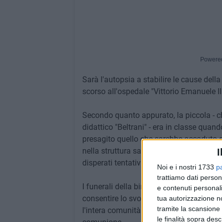
Powere
Sarà l'autopsia a stabilire le cause del
scorso all'ospedale "Vittorio Emanuele II
Secondo quanto appurato, la piccola - c
didattico "Beltrani" - era in classe qua
presagito quello che sarebbe accaduto qu
nella struttura sanitaria biscegliese, do
I
disperati tentativi di rianimarla.
Noi e i nostri 1733
p
trattiamo dati person
I funerali della bimba si sarebbero dovut
e contenuti personali
consentire lo svolgimento degli accerta
tua autorizzazione no
tramite la scansione 
l'intera comunità scolastica e cittadina d
le finalità sopra des