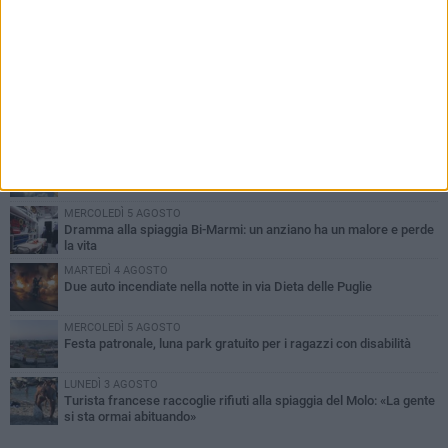
PIÙ LETTI QUESTA SETTIMANA
GIOVEDÌ 6 AGOSTO
Ragazzi biscegliesi diventano virali dopo un'esibizione
improvvisata in aeroporto a Roma-Fiumicino
MARTEDÌ 4 AGOSTO
Emergenza caldo, il Comune di Bisceglie attiva i "rifugi climatici"
MERCOLEDÌ 5 AGOSTO
Dramma alla spiaggia Bi-Marmi: un anziano ha un malore e perde
la vita
MARTEDÌ 4 AGOSTO
Due auto incendiate nella notte in via Dieta delle Puglie
MERCOLEDÌ 5 AGOSTO
Festa patronale, luna park gratuito per i ragazzi con disabilità
LUNEDÌ 3 AGOSTO
Turista francese raccoglie rifiuti alla spiaggia del Molo: «La gente
si sta ormai abituando»