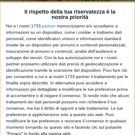
Il rispetto della tua riservatezza è la
nostra priorità
Noi e i nostri 1733
partner
memorizziamo e/o accediamo a
informazioni su un dispositivo, come i cookie, e trattiamo dati
personali, come identificatori univoci e informazioni standard
inviate da un dispositivo per annunci e contenuti personalizzati,
misurazione di annunci e contenuti, analisi dell'audience e
«Le nomine dei membri del consiglio di amministrazione di
sviluppo dei servizi.
Con la tua autorizzazione noi e i nostri
Bisceglie Approdi rappresentano l'ennesima malefatta di
partner possiamo utilizzare dati precisi di geolocalizzazione e
identificazione tramite la scansione del dispositivo. Puoi fare clic
un'amministrazione ormai allo sbando». Fratelli d'Italia
per consentire a noi e ai nostri 1733 partner il trattamento per le
Bisceglie denuncia con fermezza quella che definisce
finalità sopra descritte. In alternativa puoi accedere a
l'ultima pagina opaca scritta dall'amministrazione guidata
informazioni più dettagliate e modificare le tue preferenze prima
dal sindaco Angelantonio Angarano, sempre più impegnato -
di acconsentire o di negare il consenso.
Si rende noto che alcuni
secondo il partito di centrodestra - non nel governo della
trattamenti dei dati personali possono non richiedere il tuo
città, ma nel tentativo di mantenere in piedi, con ogni mezzo,
consenso, ma hai il diritto di opporti a tale trattamento. Le tue
una maggioranza che nei fatti non esiste più.
preferenze si applicheranno solo a questo sito web. Puoi
modificare le tue preferenze o revocare il consenso in qualsiasi
momento tornando su questo sito e facendo clic sul pulsante
«Le recenti scelte sulle società partecipate, e in particolare su
"Privacy" in fondo alla pagina web.