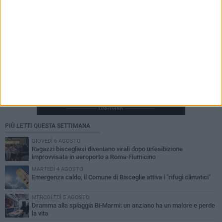
PIÙ LETTI QUESTA SETTIMANA
GIOVEDÌ 6 AGOSTO
Ragazzi biscegliesi diventano virali dopo un'esibizione
improvvisata in aeroporto a Roma-Fiumicino
MARTEDÌ 4 AGOSTO
Emergenza caldo, il Comune di Bisceglie attiva i "rifugi climatici"
MERCOLEDÌ 5 AGOSTO
Dramma alla spiaggia Bi-Marmi: un anziano ha un malore e perde
la vita