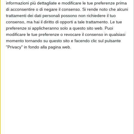
(commercio, artigianato, pesca, sviluppo economico e
informazioni più dettagliate e modificare le tue preferenze prima
produttivo, s.u.a.p., bilancio, politiche del lavoro, urbanistica
di acconsentire o di negare il consenso.
Si rende noto che alcuni
e centro storico), i tre consiglieri comunali Angelantonio
trattamenti dei dati personali possono non richiedere il tuo
Angarano, Roberta Rigante e Pierpaolo Pedone sarebbero
consenso, ma hai il diritto di opporti a tale trattamento. Le tue
preferenze si applicheranno solo a questo sito web. Puoi
alle prese con una
«confusione che, come al solito, regna
modificare le tue preferenze o revocare il consenso in qualsiasi
sovrana.
momento tornando su questo sito e facendo clic sul pulsante
"Privacy" in fondo alla pagina web.
L'ultima uscita sul bando per la cessione delle quote di
Bisceglie Approdi, infatti, manifesta con chiarezza come la
barca della loro coerenza e conoscenza amministrativa
faccia acqua da tutte le parti.
Giova ricordare ai nostri, infatti, che il comune di Bisceglie
stia agendo in ottemperanza del Testo Unico in materia di
società a partecipazione Pubblica ex decreto legislativo n°
175 del 2016 modificato ed integrato con decreto legislativo
n° 100 del 2017, che costituisce il riferimento unitario per le
partecipazioni societarie degli enti pubblici, assumendo
come criteri guida quelli della riduzione del numero delle
partecipazioni e della limitazione delle stesse a fattispecie