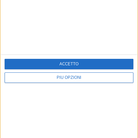
ACCETTO
PIÙ OPZIONI
Altri contenuti a tema