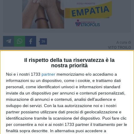
26
A cura di
VITO TROILO
Il rispetto della tua riservatezza è la
nostra priorità
Un affondo pesante, quello dell'assessore Vincenzo Valente
Noi e i nostri 1733
partner
memorizziamo e/o accediamo a
nei confronti degli esponenti del gruppo Bisceglie Svolta a
informazioni su un dispositivo, come i cookie, e trattiamo dati
proposito della questione, sollevata nei giorni scorsi,
personali, come identificatori univoci e informazioni standard
dell'apertura di un bando per la vendita del 55% delle quote
inviate da un dispositivo per annunci e contenuti personalizzati,
di Bisceglie Approdi
ritenuta troppo stretta nei tempi al
misurazione di annunci e contenuti, analisi dell'audience e
punto da non rispettare il minimo di quindici giorni lavorativi
sviluppo dei servizi.
Con la tua autorizzazione noi e i nostri
partner possiamo utilizzare dati precisi di geolocalizzazione e
di pubblicazione sull'albo pretorio.
identificazione tramite la scansione del dispositivo. Puoi fare clic
per consentire a noi e ai nostri 1733 partner il trattamento per le
Secondo Valente, che in giunta si occupa di diverse materie
finalità sopra descritte. In alternativa puoi accedere a