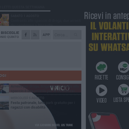
Ù LETTI QUESTA SETTIMANA
SABATO 1 AGOSTO
Contrasto allo spaccio di droga, due arresti
dei carabinieri a Bisceglie
A
BISCEGLIE
MARTEDÌ 4 AGOSTO
APP
Emergenza caldo, il Comune di Bisceglie
NIO QUINTO
attiva i "rifugi climatici"
MERCOLEDÌ 5 AGOSTO
Dramma alla spiaggia Bi-Marmi: un
anziano ha un malore e perde la vita
MARTEDÌ 4 AGOSTO
Due auto incendiate nella notte in via Dieta
delle Puglie
OGI
SABATO 1 AGOSTO
Arresti per droga, Angarano: «La lotta allo
spaccio è una priorità per la sicurezza»
MERCOLEDÌ 5 AGOSTO
Festa patronale, luna park gratuito per i
ragazzi con disabilità