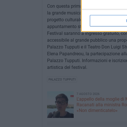
Con questa prima edizione, il Bisceglie Gu
la grande musica, creando un ponte tra ec
progetto culturale che guarda al futuro e
appuntamento stabile nel calendario musi
Festival saranno a ingresso gratuito, co
accessibile al grande pubblico una propost
Palazzo Tupputi e il Teatro Don Luigi Stu
Elena Papandreou, la partecipazione all
Palazzo Tupputi. Informazioni e iscrizio
artistica del festival.
PALAZZO TUPPUTI
7 AGOSTO 2026
L'appello della moglie di
Racanati alla ministra Ro
«Non dimenticatelo»