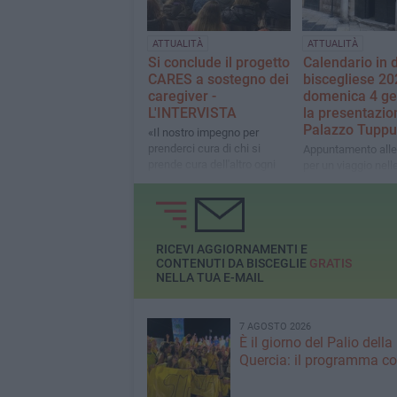
ATTUALITÀ
ATTUALITÀ
Si conclude il progetto
Calendario in d
CARES a sostegno dei
biscegliese 20
caregiver -
domenica 4 ge
L'INTERVISTA
la presentazio
Palazzo Tuppu
«Il nostro impegno per
prenderci cura di chi si
Appuntamento alle
prende cura dell'altro ogni
per un viaggio nelle
giorno» le parole degli
nella tradizione del
organizzatori
città con “U Calann
Vescègghie 2026”
RICEVI AGGIORNAMENTI E
CONTENUTI DA BISCEGLIE
GRATIS
NELLA TUA E-MAIL
7 AGOSTO 2026
È il giorno del Palio della
Quercia: il programma c