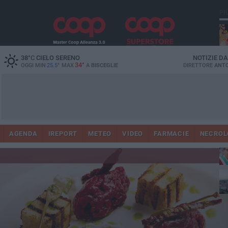
PI
38
°C
CIELO SERENO
NOTIZIE D
34°
OGGI MIN
25.5°
MAX
A
BISCEGLIE
DIRETTORE
ANTO
AGENDA
IREPORT
METEO
VIDEO
FARMACIE
NECROL