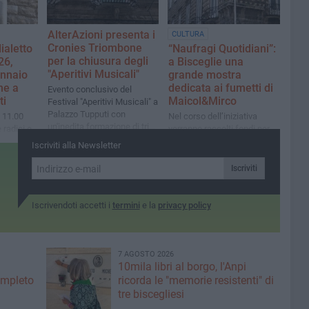
AlterAzioni presenta i
CULTURA
Cronies Triombone
ialetto
“Naufragi Quotidiani”:
per la chiusura degli
26,
a Bisceglie una
"Aperitivi Musicali"
nnaio
grande mostra
ne a
dedicata ai fumetti di
Evento conclusivo del
ti
Maicol&Mirco
Festival "Aperitivi Musicali" a
Palazzo Tupputi con
 11.00
Nel corso dell’iniziativa
un'inedita formazione di trio
 radici e
verranno raccolti fondi per
di tromboni
la nostra
Emergency
Iscriviti alla Newsletter
èrie de
Iscriviti
Iscrivendoti accetti i
termini
e la
privacy policy
7 AGOSTO 2026
10mila libri al borgo, l'Anpi
ompleto
ricorda le "memorie resistenti" di
tre biscegliesi