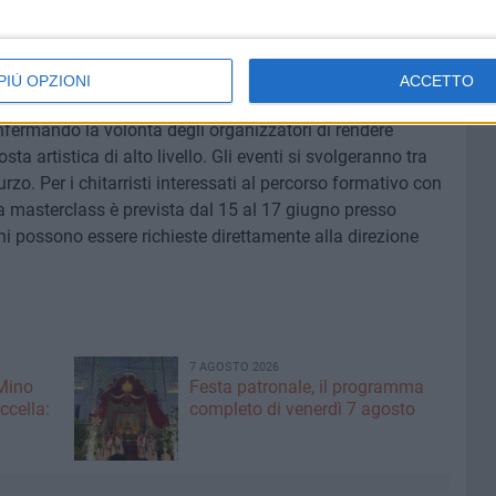
itar Festival si propone di valorizzare la città attraverso
cellenze internazionali, giovani interpreti e pubblico. Un
 che potrebbe diventare, già dalle prossime edizioni, un
PIÙ OPZIONI
ACCETTO
cale pugliese. Tutti i concerti del Bisceglie Guitar
nfermando la volontà degli organizzatori di rendere
a artistica di alto livello. Gli eventi si svolgeranno tra
rzo. Per i chitarristi interessati al percorso formativo con
a masterclass è prevista dal 15 al 17 giugno presso
ni possono essere richieste direttamente alla direzione
7 AGOSTO 2026
 Mino
Festa patronale, il programma
ccella:
completo di venerdì 7 agosto