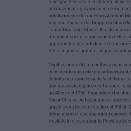
rassegna dedicata alla chitarra classica c
internazionale, giovani talenti e momenti
artisticamente dal maestro Antonino Mad
Regione Puglia e dal Gruppo Cestaro-Ros
Teatro Don Luigi Sturzo. Il festival nasc
riferimento per gli appassionati della s
approfondimento artistico e formazione s
tutti a ingresso gratuito, ai quali si af
Ospite d'onore della manifestazione sarà
considerata una delle più autorevoli int
definita una «poetessa della chitarra», u
una musicista capace di affermarsi nei p
ad Atene nel 1966, Papandreou ha studi
Oscar Ghiglia, perfezionandosi successi
grazie a una borsa di studio del British 
primo premio in tre importanti concorsi i
è esibita in circa quaranta Paesi tra Eur