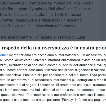
e da concerto più prestigiose del mondo: dal Musikverein
, dalla Birmingham Symphony Hall alla Queen Elizabeth
di New York, dove ha debuttato nel 1998. Numerosi
Brouwer, Roland Dyens e Nikita Koshkin, le hanno
esso l'Università della Macedonia a Salonicco.
certo in programma il 14 giugno al Teatro Don Luigi
a Bach a Hadjidakis, da Brouwer a Dyens. Inoltre guiderà
l rispetto della tua riservatezza è la nostra prior
17 giugno a Palazzo Tupputi, offrendo agli allievi
n una delle figure più autorevoli del panorama
artner
memorizziamo e/o accediamo a informazioni su un dispositivo, c
ali, come identificatori univoci e informazioni standard inviate da un di
zzati, misurazione di annunci e contenuti, analisi dell'audience e svilupp
i e i nostri partner possiamo utilizzare dati precisi di geolocalizzazione 
l Progetto Zenobia con il concerto "L'arte della trascrizione",
del dispositivo. Puoi fare clic per consentire a noi e ai nostri 1733 partn
Seguiranno il Trio Amasia il 15 giugno con un programma
critte. In alternativa puoi accedere a informazioni più dettagliate e modif
Boutros e Bartók; il giovane chitarrista Antonio Carone il
acconsentire o di negare il consenso.
Si rende noto che alcuni trattamen
sée, Hoana, Llobet e Sierra; e infine Giancarlo Dipierro,
e il tuo consenso, ma hai il diritto di opporti a tale trattamento. Le tue
on "Dedicatoria", un percorso musicale tra Bach, Granados,
 questo sito web. Puoi modificare le tue preferenze o revocare il conse
questo sito e facendo clic sul pulsante "Privacy" in fondo alla pagina