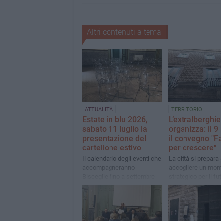
Altri contenuti a tema
ATTUALITÀ
TERRITORIO
Estate in blu 2026,
L’extralberghie
sabato 11 luglio la
organizza: il 
presentazione del
il convegno "F
cartellone estivo
per crescere"
Il calendario degli eventi che
La città si prepara
accompagneranno
accogliere un mo
Bisceglie fino a settembre
strategico per il fu
sarà svelato a Palazzo
turismo locale
Tupputi