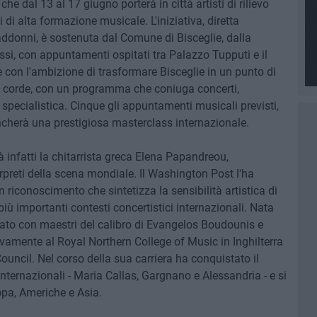
he dal 13 al 17 giugno porterà in città artisti di rilievo
 di alta formazione musicale. L'iniziativa, diretta
donni, è sostenuta dal Comune di Bisceglie, dalla
si, con appuntamenti ospitati tra Palazzo Tupputi e il
e con l'ambizione di trasformare Bisceglie in un punto di
ei corde, con un programma che coniuga concerti,
pecialistica. Cinque gli appuntamenti musicali previsti,
fiancherà una prestigiosa masterclass internazionale.
 infatti la chitarrista greca Elena Papandreou,
erpreti della scena mondiale. Il Washington Post l'ha
n riconoscimento che sintetizza la sensibilità artistica di
iù importanti contesti concertistici internazionali. Nata
ato con maestri del calibro di Evangelos Boudounis e
vamente al Royal Northern College of Music in Inghilterra
Council. Nel corso della sua carriera ha conquistato il
nternazionali - Maria Callas, Gargnano e Alessandria - e si
opa, Americhe e Asia.