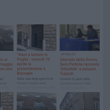
"Vieni a ballare in
ATTUALITÀ
Puglia", venerdì 10
ro si
Giornata della Donna,
aprile la
9 maggio
Sara Pedone racconta
presentazione a
are rete
"Atlantide" a palazzo
Bisceglie
Tupputi
Nella sala degli specchi di
 ad
​L'evento fa parte delle
Palazzo Tupputi sarà
mento
iniziative previste dalla
illustrato il programma della
turo del
Commissione Pari
manifestazione
Opportunità in vista di un 8
marzo di consapevolezza