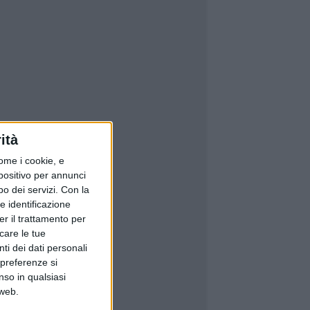
ità
ome i cookie, e
spositivo per annunci
o dei servizi.
Con la
e identificazione
er il trattamento per
icare le tue
ti dei dati personali
 preferenze si
nso in qualsiasi
 web.