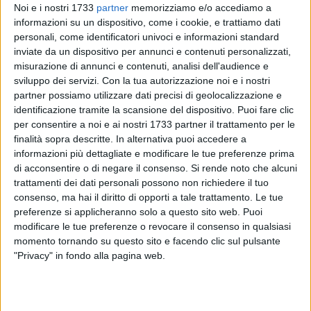
Noi e i nostri 1733
partner
memorizziamo e/o accediamo a
informazioni su un dispositivo, come i cookie, e trattiamo dati
personali, come identificatori univoci e informazioni standard
4
inviate da un dispositivo per annunci e contenuti personalizzati,
misurazione di annunci e contenuti, analisi dell'audience e
sviluppo dei servizi.
Con la tua autorizzazione noi e i nostri
partner possiamo utilizzare dati precisi di geolocalizzazione e
Mercoledì 1° novembre
, l'Amministrazione comunale
identificazione tramite la scansione del dispositivo. Puoi fare clic
commemorerà i Caduti di tutte le guerre con una Santa
per consentire a noi e ai nostri 1733 partner il trattamento per le
Messa al Sacrario Militare nel Cimitero comunale. La
finalità sopra descritte. In alternativa puoi accedere a
cerimonia liturgica sarà officiata alle ore 11 dall'Arcivescovo
informazioni più dettagliate e modificare le tue preferenze prima
di Trani-Barletta-Bisceglie,
mons. Leonardo D'Ascenzo
, alla
di acconsentire o di negare il consenso.
Si rende noto che alcuni
trattamenti dei dati personali possono non richiedere il tuo
presenza di Autorità civili e militari, cui seguirà la
consenso, ma hai il diritto di opporti a tale trattamento. Le tue
deposizione di corone d'alloro.
preferenze si applicheranno solo a questo sito web. Puoi
modificare le tue preferenze o revocare il consenso in qualsiasi
Sabato 4 novembre
, giorno dell'Unità Nazionale e Giornata
momento tornando su questo sito e facendo clic sul pulsante
delle Forze Armate, è prevista la deposizione di corone
"Privacy" in fondo alla pagina web.
d'alloro alla lapide del
Milite Ignoto in via Cardinale Dell'Olio
e al
monumento ai Caduti in piazza Vittorio Emanuele II
,
ove seguiranno la cerimonia dell'alza bandiera e la liturgia