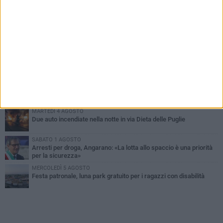
PIÙ LETTI QUESTA SETTIMANA
SABATO 1 AGOSTO
Contrasto allo spaccio di droga, due arresti dei carabinieri a
Bisceglie
MARTEDÌ 4 AGOSTO
Emergenza caldo, il Comune di Bisceglie attiva i "rifugi climatici"
MERCOLEDÌ 5 AGOSTO
Dramma alla spiaggia Bi-Marmi: un anziano ha un malore e perde
la vita
MARTEDÌ 4 AGOSTO
Due auto incendiate nella notte in via Dieta delle Puglie
SABATO 1 AGOSTO
Arresti per droga, Angarano: «La lotta allo spaccio è una priorità
per la sicurezza»
MERCOLEDÌ 5 AGOSTO
Festa patronale, luna park gratuito per i ragazzi con disabilità