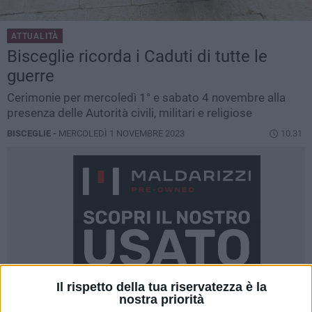
ATTUALITÀ
Bisceglie ricorda i Caduti di tutte le
guerre
Cerimonie per mercoledì 1° e sabato 4 novembre alla
presenza delle Autorità civili, militari e religiose
BISCEGLIE -
MERCOLEDÌ 1 NOVEMBRE 2023
10.31
Il rispetto della tua riservatezza è la
nostra priorità