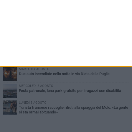
PIÙ LETTI QUESTA SETTIMANA
GIOVEDÌ 6 AGOSTO
Ragazzi biscegliesi diventano virali dopo un'esibizione
improvvisata in aeroporto a Roma-Fiumicino
MARTEDÌ 4 AGOSTO
Emergenza caldo, il Comune di Bisceglie attiva i "rifugi climatici"
MERCOLEDÌ 5 AGOSTO
Dramma alla spiaggia Bi-Marmi: un anziano ha un malore e perde
la vita
MARTEDÌ 4 AGOSTO
Due auto incendiate nella notte in via Dieta delle Puglie
MERCOLEDÌ 5 AGOSTO
Festa patronale, luna park gratuito per i ragazzi con disabilità
LUNEDÌ 3 AGOSTO
Turista francese raccoglie rifiuti alla spiaggia del Molo: «La gente
si sta ormai abituando»