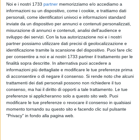
Noi e i nostri 1733
partner
memorizziamo e/o accediamo a
informazioni su un dispositivo, come i cookie, e trattiamo dati
personali, come identificatori univoci e informazioni standard
inviate da un dispositivo per annunci e contenuti personalizzati,
36
misurazione di annunci e contenuti, analisi dell'audience e
sviluppo dei servizi.
Con la tua autorizzazione noi e i nostri
partner possiamo utilizzare dati precisi di geolocalizzazione e
È in corso una vasta operazione congiunta condotta dal
identificazione tramite la scansione del dispositivo. Puoi fare clic
per consentire a noi e ai nostri 1733 partner il trattamento per le
personale della polizia di stato e dell'arma dei carabinieri,
finalità sopra descritte. In alternativa puoi accedere a
che hanno dato esecuzione ad un'ordinanza di applicazione
informazioni più dettagliate e modificare le tue preferenze prima
di n. 7 misure cautelari di custodia cautelare in carcere, n. 8
di acconsentire o di negare il consenso.
Si rende noto che alcuni
misure cautelari degli arresti domiciliari e n. 11 misure
trattamenti dei dati personali possono non richiedere il tuo
cautelari tra obbligo di dimora e presentazione quotidiana
consenso, ma hai il diritto di opporti a tale trattamento. Le tue
alla p.g.
preferenze si applicheranno solo a questo sito web. Puoi
modificare le tue preferenze o revocare il consenso in qualsiasi
momento tornando su questo sito e facendo clic sul pulsante
L'articolata attività investigativa, eseguita dai poliziotti del
"Privacy" in fondo alla pagina web.
compartimento polizia stradale di Bari e dai militari della
sezione operativa della compagnia di Barletta, coordinata
dalla procura della repubblica di Foggia, è originata da un