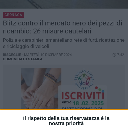
CRONACA
Blitz contro il mercato nero dei pezzi di
ricambio: 26 misure cautelari
Polizia e carabinieri smantellano rete di furti, ricettazione
e riciclaggio di veicoli
BISCEGLIE -
MARTEDÌ 10 DICEMBRE 2024
7.42
COMUNICATO STAMPA
Il rispetto della tua riservatezza è la
nostra priorità