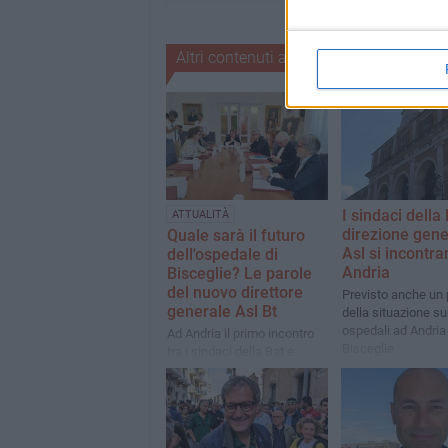
Altri contenuti a tema
I sindaci della 
ATTUALITÀ
direzione gene
Quale sarà il futuro
Asl si incontr
dell'ospedale di
Andria
Bisceglie? Le parole
del nuovo direttore
Previsto anche un
generale Asl Bt
della situazione su
ospedali ad Andria
Ad Andria il primo incontro
Bisceglie
tra i sindaci della Bat e
Alessandro Di Bello:
presente Angelantonio
Angarano, assenti la metà
dei primi cittadini invitati