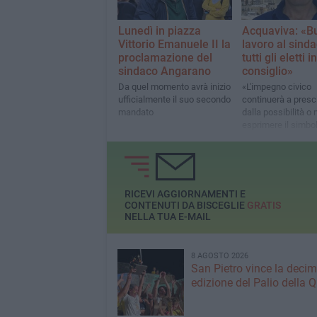
Lunedì in piazza
Acquaviva: «B
Vittorio Emanuele II la
lavoro al sinda
proclamazione del
tutti gli eletti in
sindaco Angarano
consiglio»
Da quel momento avrà inizio
«L'impegno civico
ufficialmente il suo secondo
continuerà a presc
mandato
dalla possibilità o
esprimere il simbol
Movimento 5 Stell
RICEVI AGGIORNAMENTI E
CONTENUTI DA BISCEGLIE
GRATIS
NELLA TUA E-MAIL
8 AGOSTO 2026
San Pietro vince la deci
edizione del Palio della 