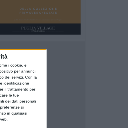
ità
ome i cookie, e
spositivo per annunci
o dei servizi.
Con la
e identificazione
er il trattamento per
icare le tue
ti dei dati personali
 preferenze si
nso in qualsiasi
 web.