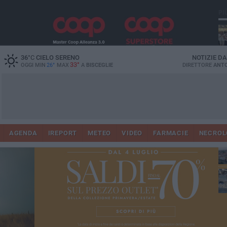
PI
Ro
36
°C
CIELO SERENO
NOTIZIE D
33°
OGGI MIN
26°
MAX
A
BISCEGLIE
DIRETTORE
ANTO
AGENDA
IREPORT
METEO
VIDEO
FARMACIE
NECROL
ab