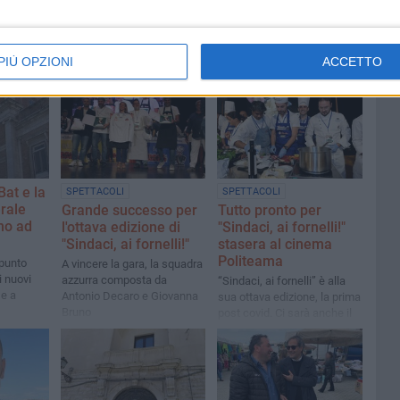
PIÙ OPZIONI
ACCETTO
Bat e la
SPETTACOLI
SPETTACOLI
rale
Grande successo per
Tutto pronto per
ano ad
l'ottava edizione di
"Sindaci, ai fornelli!"
"Sindaci, ai fornelli!"
stasera al cinema
Politeama
 punto
A vincere la gara, la squadra
i nuovi
azzurra composta da
“Sindaci, ai fornelli” è alla
 e a
Antonio Decaro e Giovanna
sua ottava edizione, la prima
Bruno
post covid. Ci sarà anche il
Governatore Emiliano e due
dei sindaci più amati d’Italia,
Pierluigi Biondi (L’Aquila) e
Antonio Decaro (Bari)