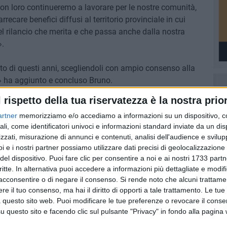
n loro continueremo a lavorare per le nostre comunità,
ecare benefici diffusi al territorio provinciale in cui
l rilancio che merita e che passa anche dalla nostra
».
ato di questi anni, scegliendoli con ampio consenso alla
o!» ha aggiunto e concluso Bruno.
l rispetto della tua riservatezza è la nostra prior
letti anche dal presidente del consiglio comunale di Andria
artner
memorizziamo e/o accediamo a informazioni su un dispositivo, c
a assise di Palazzo San Francesco.
ali, come identificatori univoci e informazioni standard inviate da un di
zzati, misurazione di annunci e contenuti, analisi dell'audience e svilupp
IONI COMUNALI 2023
i e i nostri partner possiamo utilizzare dati precisi di geolocalizzazione 
del dispositivo. Puoi fare clic per consentire a noi e ai nostri 1733 partn
8 AGOSTO 2026
critte. In alternativa puoi accedere a informazioni più dettagliate e modif
fioso
Latitanti del clan Capriati
acconsentire o di negare il consenso.
Si rende noto che alcuni trattamen
asolare
arrestati, le parole del colonnello
e il tuo consenso, ma hai il diritto di opporti a tale trattamento. Le tue
Massimiliano Galasso
 questo sito web. Puoi modificare le tue preferenze o revocare il conse
questo sito e facendo clic sul pulsante "Privacy" in fondo alla pagina