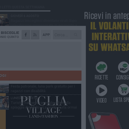
Ù LETTI QUESTA SETTIMANA
GIOVEDÌ 6 AGOSTO
Ragazzi biscegliesi diventano virali dopo
un'esibizione improvvisata in aeroporto a
ma-Fiumicino
A
BISCEGLIE
MARTEDÌ 4 AGOSTO
APP
Emergenza caldo, il Comune di Bisceglie
NIO QUINTO
attiva i "rifugi climatici"
MERCOLEDÌ 5 AGOSTO
Dramma alla spiaggia Bi-Marmi: un
anziano ha un malore e perde la vita
MARTEDÌ 4 AGOSTO
Due auto incendiate nella notte in via Dieta
delle Puglie
OGI
MERCOLEDÌ 5 AGOSTO
Festa patronale, luna park gratuito per i
ragazzi con disabilità
LUNEDÌ 3 AGOSTO
Turista francese raccoglie rifiuti alla
spiaggia del Molo: «La gente si sta ormai
ituando»