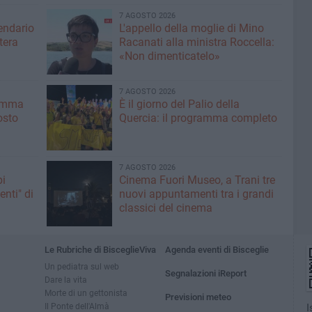
7 AGOSTO 2026
lendario
L'appello della moglie di Mino
tera
Racanati alla ministra Roccella:
«Non dimenticatelo»
7 AGOSTO 2026
ramma
È il giorno del Palio della
osto
Quercia: il programma completo
7 AGOSTO 2026
pi
Cinema Fuori Museo, a Trani tre
enti" di
nuovi appuntamenti tra i grandi
classici del cinema
Le Rubriche di BisceglieViva
Agenda eventi di Bisceglie
Un pediatra sul web
Segnalazioni iReport
Dare la vita
Morte di un gettonista
Previsioni meteo
Il Ponte dell'Almà
I