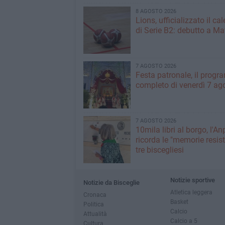
8 AGOSTO 2026
Lions, ufficializzato il ca
di Serie B2: debutto a Ma
7 AGOSTO 2026
Festa patronale, il prog
completo di venerdì 7 ag
7 AGOSTO 2026
10mila libri al borgo, l'An
ricorda le "memorie resist
tre biscegliesi
Notizie sportive
Notizie da Bisceglie
Atletica leggera
Cronaca
Basket
Politica
Calcio
Attualità
Calcio a 5
Cultura