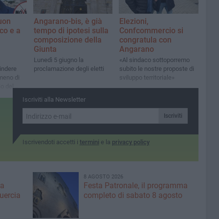
uon
Angarano-bis, è già
Elezioni,
co e a
tempo di ipotesi sulla
Confcommercio si
composizione della
congratula con
Giunta
Angarano
Lunedì 5 giugno la
«Al sindaco sottoporremo
indere
proclamazione degli eletti
subito le nostre proposte di
 meno di
sviluppo territoriale»
o del
e»
Iscriviti alla Newsletter
Iscriviti
Iscrivendoti accetti i
termini
e la
privacy policy
8 AGOSTO 2026
ma
Festa Patronale, il programma
Quercia
completo di sabato 8 agosto