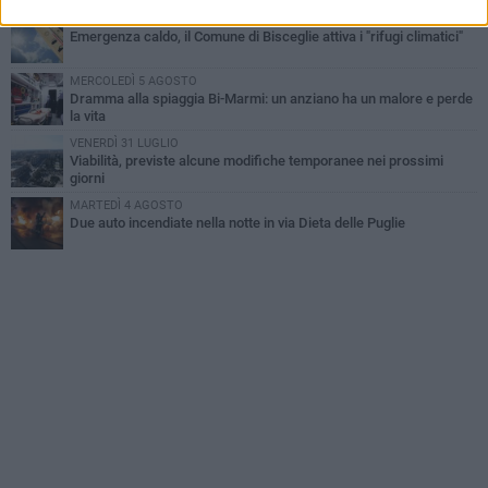
MARTEDÌ 4 AGOSTO
Emergenza caldo, il Comune di Bisceglie attiva i "rifugi climatici"
MERCOLEDÌ 5 AGOSTO
Dramma alla spiaggia Bi-Marmi: un anziano ha un malore e perde
la vita
VENERDÌ 31 LUGLIO
Viabilità, previste alcune modifiche temporanee nei prossimi
giorni
MARTEDÌ 4 AGOSTO
Due auto incendiate nella notte in via Dieta delle Puglie