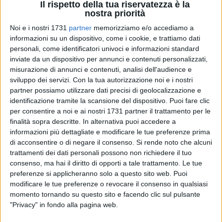
Il rispetto della tua riservatezza è la
nostra priorità
Noi e i nostri 1731
partner
memorizziamo e/o accediamo a
informazioni su un dispositivo, come i cookie, e trattiamo dati
3
personali, come identificatori univoci e informazioni standard
inviate da un dispositivo per annunci e contenuti personalizzati,
misurazione di annunci e contenuti, analisi dell'audience e
La magia del Natale a Bisceglie si conclude con una serie di
sviluppo dei servizi.
Con la tua autorizzazione noi e i nostri
partner possiamo utilizzare dati precisi di geolocalizzazione e
eventi fino al giorno dell'Epifania. Piazza Vittorio Emanuele II
identificazione tramite la scansione del dispositivo. Puoi fare clic
continua ad ospitare il Magico Villaggio di Babbo Natale,
per consentire a noi e ai nostri 1731 partner il trattamento per le
con il Castello di Babbo Natale animato dall'associazione
finalità sopra descritte. In alternativa puoi accedere a
Trani Tradizioni, la ruota panoramica e le casette in legno
informazioni più dettagliate e modificare le tue preferenze prima
con artigianato e prodotti tipici a cura di Confcommercio,
di acconsentire o di negare il consenso.
Si rende noto che alcuni
mentre in Piazza Regina Margherita il Carosello Storico e la
trattamenti dei dati personali possono non richiedere il tuo
Grotta della Natività, a cura del Gruppo Scout di Bisceglie.
consenso, ma hai il diritto di opporti a tale trattamento. Le tue
preferenze si applicheranno solo a questo sito web. Puoi
Fino al 7 gennaio è inoltre possibile visitare la mostra dei
modificare le tue preferenze o revocare il consenso in qualsiasi
presepi artigianali curata dalla Pro Loco di Bisceglie, allestita
momento tornando su questo sito e facendo clic sul pulsante
nelle sale di Palazzo Tupputi.
"Privacy" in fondo alla pagina web.