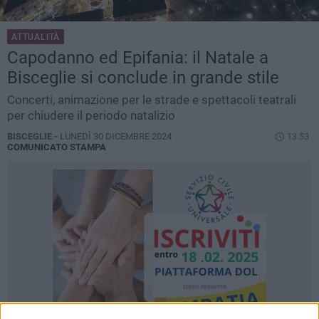
ATTUALITÀ
Capodanno ed Epifania: il Natale a
Bisceglie si conclude in grande stile
Concerti, animazione per le strade e spettacoli teatrali
per chiudere il periodo natalizio
BISCEGLIE -
LUNEDÌ 30 DICEMBRE 2024
13.53
COMUNICATO STAMPA