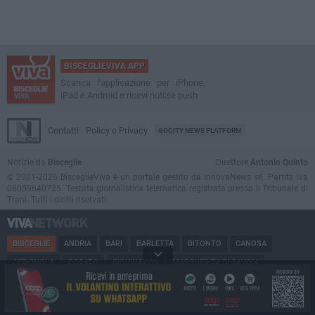
BISCEGLIEVIVA APP
Scarica l'applicazione per iPhone,
iPad e Android e ricevi notizie push
Contatti
Policy e Privacy
GOCITY NEWS PLATFORM
Notizie da
Bisceglie
Direttore
Antonio Quinto
© 2001-2026 BisceglieViva è un portale gestito da InnovaNews srl. Partita iva
08059640725. Testata giornalistica telematica registrata presso il Tribunale di
Trani. Tutti i diritti riservati.
BISCEGLIE
ANDRIA
BARI
BARLETTA
BITONTO
CANOSA
CERIGNOLA
CORATO
GIOVINAZZO
MARGHERITA DI SAVOIA
MINERVINO
MODUGNO
MOLFETTA
PUGLIA
RUVO
SAN FERDINANDO
SPINAZZOLA
TERLIZZI
TRANI
TRINITAPOLI