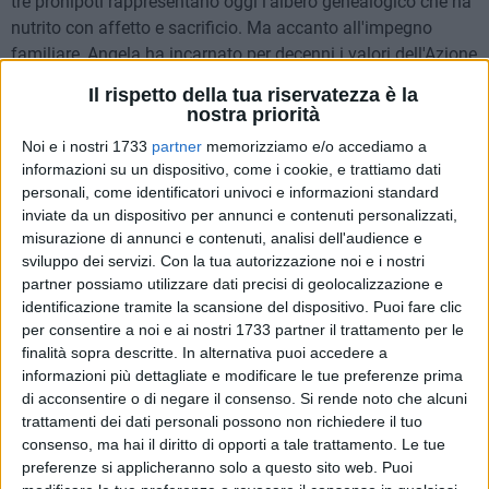
tre pronipoti rappresentano oggi l'albero genealogico che ha
nutrito con affetto e sacrificio. Ma accanto all'impegno
familiare, Angela ha incarnato per decenni i valori dell'Azione
Cattolica parrocchiale e diocesana, di cui è una delle
Il rispetto della tua riservatezza è la
aderenti più longeve (la sua prima iscrizione risale al 1937).
nostra priorità
Con passo silenzioso ma costante, è stata presenza fedele
Noi e i nostri 1733
partner
memorizziamo e/o accediamo a
accanto a sacerdoti e seminaristi, portando per anni la
informazioni su un dispositivo, come i cookie, e trattiamo dati
comunione ai malati con una dolcezza e una discrezione
personali, come identificatori univoci e informazioni standard
che l'hanno resa figura di riferimento e ispirazione per intere
inviate da un dispositivo per annunci e contenuti personalizzati,
generazioni. Per questo, la presidente Maria Lanotte le ha
misurazione di annunci e contenuti, analisi dell'audience e
sviluppo dei servizi.
Con la tua autorizzazione noi e i nostri
donato un attestato di lunga appartenenza all'Azione
partner possiamo utilizzare dati precisi di geolocalizzazione e
Cattolica, accompagnato da un messaggio di auguri
identificazione tramite la scansione del dispositivo. Puoi fare clic
sottoscritto dai membri della presidenza nazionale.
per consentire a noi e ai nostri 1733 partner il trattamento per le
finalità sopra descritte. In alternativa puoi accedere a
Parole cariche di affetto e stima sono giunte anche da don
informazioni più dettagliate e modificare le tue preferenze prima
Mimmo Gramegna, che ha voluto ricordarla così: «Cento
di acconsentire o di negare il consenso.
Si rende noto che alcuni
anni di una roccia! L'instancabile e inossidabile Angela
trattamenti dei dati personali possono non richiedere il tuo
consenso, ma hai il diritto di opporti a tale trattamento. Le tue
Vacca fa parte delle radici della mia vita e della mia
preferenze si applicheranno solo a questo sito web. Puoi
vocazione. Il Signore le conceda ancora vita e salute,