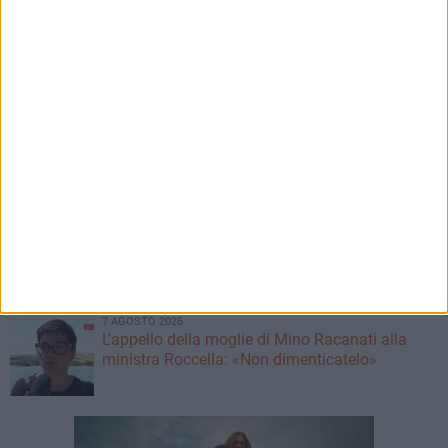
8 AGOSTO 2026
San Pietro vince la decima edizione del Palio
della Quercia
8 AGOSTO 2026
Festa Patronale, il programma completo di
sabato 8 agosto
8 AGOSTO 2026
Lions, ufficializzato il calendario di Serie B2:
debutto a Matera
7 AGOSTO 2026
L'appello della moglie di Mino Racanati alla
ministra Roccella: «Non dimenticatelo»