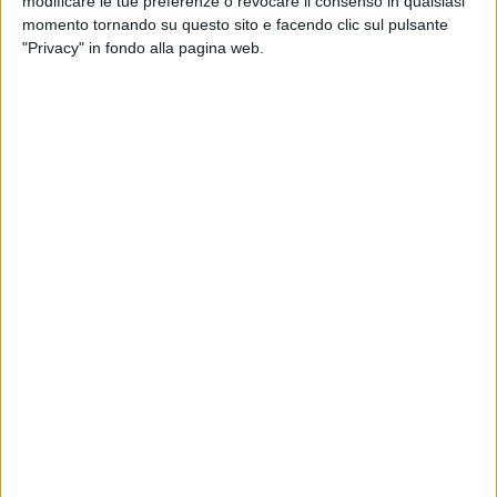
modificare le tue preferenze o revocare il consenso in qualsiasi
consolazione e pace».
momento tornando su questo sito e facendo clic sul pulsante
"Privacy" in fondo alla pagina web.
A celebrarne il centenario, l'Azione Cattolica le ha dedicato
un'intera giornata di festa: prima la celebrazione eucaristica
nella chiesa di San Lorenzo, gremita di fedeli, presieduta da
don Ferdinando Cascella, giunto appositamente da Rieti. In
chiesa è stata raggiunta anche dal sindaco di Bisceglie,
Angelantonio Angarano, che le ha consegnato alcuni doni
simbolici a nome della città.
«Alla signora Angiolina Conte,
che con il suo sguardo luminoso racconta un secolo di vita,
di esperienze e di affetto sincero, ho portato gli auguri di
tutta la Comunità. A lei, alla sua famiglia e alla famiglia
dell'Azione Cattolica di cui fa parte da 90 anni, l'abbraccio
caloroso della Città. La sua storia è parte della nostra, è
memoria, identità, senso di appartenenza. E il suo esempio è
un messaggio di speranza per tutti noi»
- le sue parole.
La giornata si è conclusa nell'oratorio della parrocchia con
una festa comunitaria, autentica e affettuosa, alla presenza