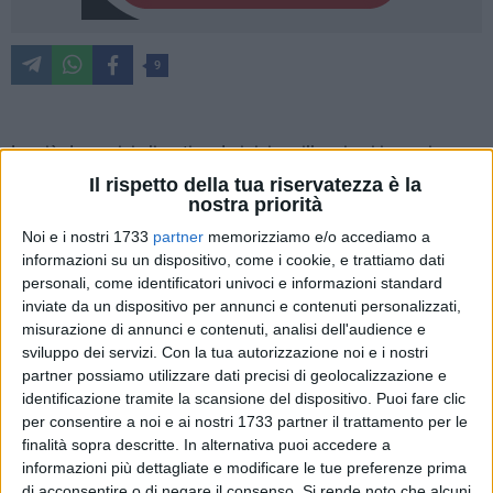
9
La più dura crisi climatica da inizio millennio si inasprisce e
l'acqua a disposizione del potabile è sempre meno. È
Il rispetto della tua riservatezza è la
nostra priorità
necessario, dunque, adottare nuove misure: da lunedì 20
ottobre saranno attuate ulteriori riduzioni di pressione su
Noi e i nostri 1733
partner
memorizziamo e/o accediamo a
tutta la rete. La situazione è critica e, nonostante le azioni
informazioni su un dispositivo, come i cookie, e trattiamo dati
personali, come identificatori univoci e informazioni standard
già messe in campo da Acquedotto Pugliese (AQP), è
inviate da un dispositivo per annunci e contenuti personalizzati,
necessario il contributo di tutti: bisogna continuare a
misurazione di annunci e contenuti, analisi dell'audience e
contenere il più possibile i consumi e tutelarsi con
sviluppo dei servizi.
Con la tua autorizzazione noi e i nostri
l'autoclave. L'obiettivo è allontanare il rischio di emergenza
partner possiamo utilizzare dati precisi di geolocalizzazione e
idrica, che comporterebbe restrizioni più dure come le
identificazione tramite la scansione del dispositivo. Puoi fare clic
turnazioni nell'erogazione.
per consentire a noi e ai nostri 1733 partner il trattamento per le
finalità sopra descritte. In alternativa puoi accedere a
informazioni più dettagliate e modificare le tue preferenze prima
Con i livelli attuali di prelievo (irriguo e industriale oltre quello
di acconsentire o di negare il consenso.
Si rende noto che alcuni