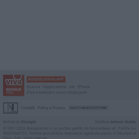
BISCEGLIEVIVA APP
Scarica l'applicazione per iPhone,
iPad e Android e ricevi notizie push
Contatti
Policy e Privacy
GOCITY NEWS PLATFORM
Notizie da
Bisceglie
Direttore
Antonio Quinto
© 2001-2026 BisceglieViva è un portale gestito da InnovaNews srl. Partita iva
08059640725. Testata giornalistica telematica registrata presso il Tribunale di
Trani. Tutti i diritti riservati.