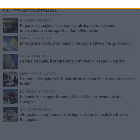
PIÙ LETTI QUESTA SETTIMANA
GIOVEDÌ 6 AGOSTO
Ragazzi biscegliesi diventano virali dopo un'esibizione
improvvisata in aeroporto a Roma-Fiumicino
MARTEDÌ 4 AGOSTO
Emergenza caldo, il Comune di Bisceglie attiva i "rifugi climatici"
SABATO 8 AGOSTO
Festa Patronale, il programma completo di sabato 8 agosto
MERCOLEDÌ 5 AGOSTO
Dramma alla spiaggia Bi-Marmi: un anziano ha un malore e perde
la vita
DOMENICA 9 AGOSTO
Incendio in un appartamento di viale Calace, evacuate due
famiglie
SABATO 8 AGOSTO
«Segnalata la presenza di un lupo sulla provinciale tra Ruvo e
Bisceglie»