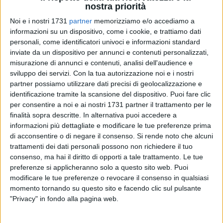
nostra priorità
Noi e i nostri 1731
partner
memorizziamo e/o accediamo a
informazioni su un dispositivo, come i cookie, e trattiamo dati
personali, come identificatori univoci e informazioni standard
inviate da un dispositivo per annunci e contenuti personalizzati,
71
misurazione di annunci e contenuti, analisi dell'audience e
sviluppo dei servizi.
Con la tua autorizzazione noi e i nostri
partner possiamo utilizzare dati precisi di geolocalizzazione e
«Secondo quanto emerso dalle valutazioni effettuate da
identificazione tramite la scansione del dispositivo. Puoi fare clic
per consentire a noi e ai nostri 1731 partner il trattamento per le
Arpa Puglia nel quadriennio 2021-2024, la qualità delle
finalità sopra descritte. In alternativa puoi accedere a
acque di balneazione della provincia Bat è eccellente. Alla
informazioni più dettagliate e modificare le tue preferenze prima
vigilia della stagione balneare si tratta di una buonissima
di acconsentire o di negare il consenso.
Si rende noto che alcuni
notizia». Così il consigliere regionale Filippo Caracciolo.
trattamenti dei dati personali possono non richiedere il tuo
consenso, ma hai il diritto di opporti a tale trattamento. Le tue
«Le indagini condotte da Arpa - spiega Caracciolo - hanno
preferenze si applicheranno solo a questo sito web. Puoi
interessato 45 punti di prelievo nei quattro comuni costieri
modificare le tue preferenze o revocare il consenso in qualsiasi
momento tornando su questo sito e facendo clic sul pulsante
della provincia Bat: per ognuno di questi la qualità delle
"Privacy" in fondo alla pagina web.
acque è risultata eccellente. Entrando nel dettaglio, 12 sono
stati i punti di prelievo per la zona costiera di Barletta, 9 per