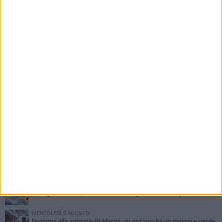
PIÙ LETTI QUESTA SETTIMANA
SABATO 1 AGOSTO
Contrasto allo spaccio di droga, due arresti dei carabinieri a
Bisceglie
VENERDÌ 31 LUGLIO
Torna l'appuntamento con la Pastasciutta antifascista a Bisceglie
MARTEDÌ 4 AGOSTO
Emergenza caldo, il Comune di Bisceglie attiva i "rifugi climatici"
MERCOLEDÌ 5 AGOSTO
Dramma alla spiaggia Bi-Marmi: un anziano ha un malore e perde