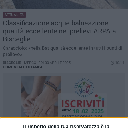
ATTUALITÀ
Classificazione acque balneazione,
qualità eccellente nei prelievi ARPA a
Bisceglie
Caracciolo: «nella Bat qualità eccellente in tutti i punti di
prelievo»
BISCEGLIE -
MERCOLEDÌ 30 APRILE 2025
10.14
COMUNICATO STAMPA
Il rispetto della tua riservatezza è la