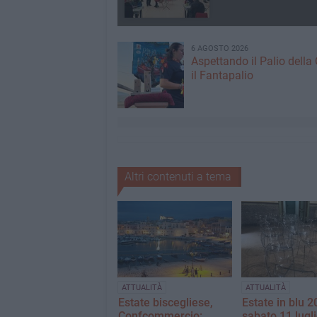
6 AGOSTO 2026
Aspettando il Palio della 
il Fantapalio
Altri contenuti a tema
ATTUALITÀ
ATTUALITÀ
Estate biscegliese,
Estate in blu 2
Confcommercio:
sabato 11 lugli