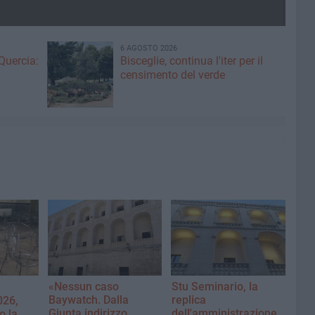
6 AGOSTO 2026
Quercia:
Bisceglie, continua l'iter per il
censimento del verde
«Nessun caso
Stu Seminario, la
Baywatch. Dalla
replica
026,
Giunta indirizzo
dell'amministrazione
o la