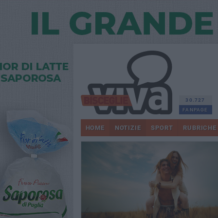
30.727
FANPAGE
HOME
NOTIZIE
SPORT
RUBRICHE