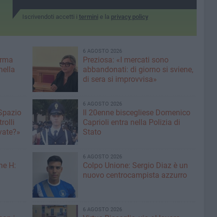
Iscrivendoti accetti i
termini
e la
privacy policy
6 AGOSTO 2026
erma
Preziosa: «I mercati sono
nella
abbandonati: di giorno si sviene,
di sera si improvvisa»
6 AGOSTO 2026
 Spazio
Il 20enne biscegliese Domenico
rolli
Caprioli entra nella Polizia di
ivate?»
Stato
6 AGOSTO 2026
ne H:
Colpo Unione: Sergio Diaz è un
nuovo centrocampista azzurro
6 AGOSTO 2026