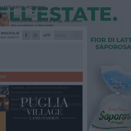
Ù LETTI QUESTA SETTIMANA
SABATO 1 AGOSTO
Contrasto allo spaccio di droga, due arresti
dei carabinieri a Bisceglie
A
BISCEGLIE
VENERDÌ 31 LUGLIO
APP
Torna l'appuntamento con la Pastasciutta
NIO QUINTO
antifascista a Bisceglie
MARTEDÌ 4 AGOSTO
Emergenza caldo, il Comune di Bisceglie
attiva i "rifugi climatici"
MERCOLEDÌ 5 AGOSTO
Dramma alla spiaggia Bi-Marmi: un
anziano ha un malore e perde la vita
OGI
VENERDÌ 31 LUGLIO
Viabilità, previste alcune modifiche
temporanee nei prossimi giorni
MARTEDÌ 4 AGOSTO
Due auto incendiate nella notte in via Dieta
delle Puglie