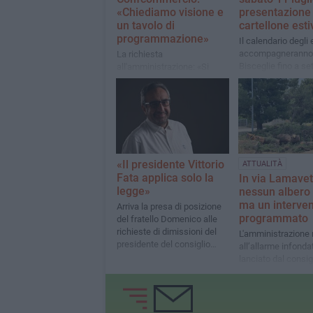
«Chiediamo visione e
presentazione 
un tavolo di
cartellone esti
programmazione»
Il calendario degli
accompagneranno
La richiesta
Bisceglie fino a s
all'amministrazione: «Si
sarà svelato a Pal
pianifichino gli eventi
Tupputi
durante tutto l'anno insieme
ad associazioni, operatori
turistici e organizzazioni di
categoria»
«Il presidente Vittorio
ATTUALITÀ
Fata applica solo la
In via Lamave
legge»
nessun albero
ma un interve
Arriva la presa di posizione
programmato
del fratello Domenico alle
richieste di dimissioni del
L'amministrazione 
presidente del consiglio
all’allarme infonda
comunale
lanciato dal consig
Francesco Spina