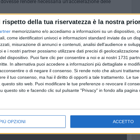
 dovesse rendere necessaria un'accelerazione delle
l rispetto della tua riservatezza è la nostra prior
do di "calma apparente", una
pianificazione anticipata e
l'eventualità in cui si dovesse verificare l'esigenza di
artner
memorizziamo e/o accediamo a informazioni su un dispositivo, c
ali, come identificatori univoci e informazioni standard inviate da un di
ro consistente di cittadini biscegliesi (non solo over 60)
zzati, misurazione di annunci e contenuti, analisi dell'audience e svilupp
i e i nostri partner possiamo utilizzare dati precisi di geolocalizzazione 
nistrazione, con senso di responsabilità e costruttività, è
del dispositivo. Puoi fare clic per consentire a noi e ai nostri 1731 partn
empo stesso a comunicare tempestivamente con la
critte. In alternativa puoi accedere a informazioni più dettagliate e modif
delicato, che riguarda la salute dei biscegliesi, siamo
acconsentire o di negare il consenso.
Si rende noto che alcuni trattamen
zione e al dialogo, con proposte di natura logistica e
e il tuo consenso, ma hai il diritto di opporti a tale trattamento. Le tue
i cittadini».
 questo sito web. Puoi modificare le tue preferenze o revocare il conse
questo sito e facendo clic sul pulsante "Privacy" in fondo alla pagina
OVID
COVID-19
nale
PIÙ OPZIONI
ACCETTO