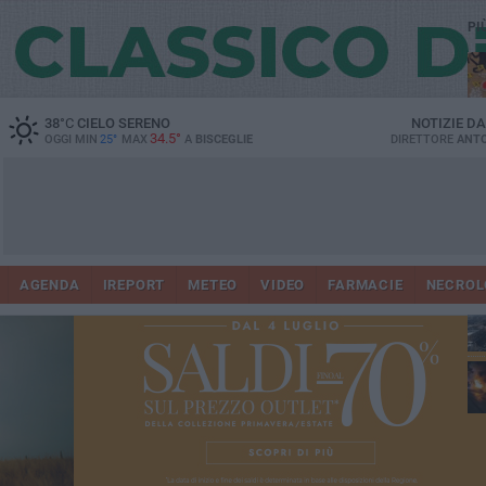
PI
38
°C
CIELO SERENO
NOTIZIE D
34.5°
OGGI MIN
25°
MAX
A
BISCEGLIE
DIRETTORE
ANTO
AGENDA
IREPORT
METEO
VIDEO
FARMACIE
NECROL