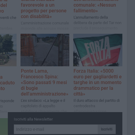
favorevole a un
comunale: «Nessun
del
progetto per persone
fallimento»
vo
con disabilità»
L'annullamento della
 eventi che
delibera da parte del Tar non
L'amministrazione comunale
preclude il proseguimento
ettembre
risponde alle accuse mosse
del progetto
azzo
da Francesco Spina
Ponte Lama,
Forza Italia: «5000
Francesco Spina:
euro per gagliardetti e
ta
«Sono passati 9 mesi
targhe in un momento
 caduto
di bugie
drammatico per la
nto
dell'amministrazione»
città»
L'ex sindaco: «La legge e il
Il duro attacco del partito di
risponde
capitolato di appalto
centrodestra
to
stabilisce chiaramente che
all'amministrazione
liere
l'impresa appaltatrice ha
comunale
Iscriviti alla Newsletter
l'obbligo di recintare
completamente il cantiere e
Iscriviti
di sorveglianza h24»