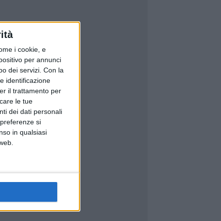
ità
ome i cookie, e
spositivo per annunci
o dei servizi.
Con la
e identificazione
er il trattamento per
icare le tue
ti dei dati personali
 preferenze si
nso in qualsiasi
 web.