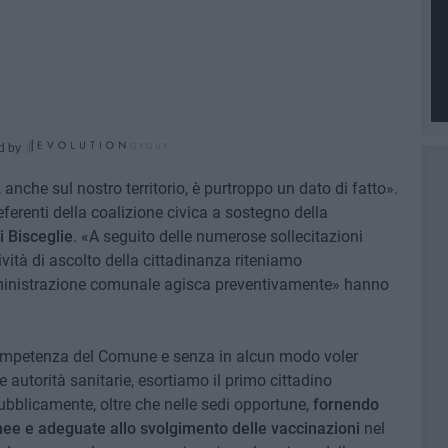
d by
nche sul nostro territorio, è purtroppo un dato di fatto».
eferenti della coalizione civica a sostegno della
i Bisceglie
. «A seguito delle numerose sollecitazioni
tività di ascolto della cittadinanza riteniamo
mministrazione comunale agisca preventivamente» hanno
 competenza del Comune e senza in alcun modo voler
e autorità sanitarie, esortiamo il primo cittadino
bblicamente, oltre che nelle sedi opportune,
fornendo
donee e adeguate allo svolgimento delle vaccinazioni
nel