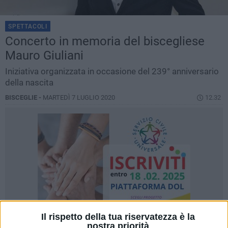
SPETTACOLI
Concerto in memoria del biscegliese
Mauro Giuliani
Iniziativa organizzata in occasione del 239° anniversario
della nascita
BISCEGLIE -
MARTEDÌ 7 LUGLIO 2020
12.32
Il rispetto della tua riservatezza è la
nostra priorità