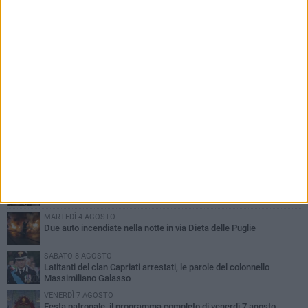
PIÙ LETTI QUESTA SETTIMANA
GIOVEDÌ 6 AGOSTO
Ragazzi biscegliesi diventano virali dopo un'esibizione
improvvisata in aeroporto a Roma-Fiumicino
MARTEDÌ 4 AGOSTO
Emergenza caldo, il Comune di Bisceglie attiva i "rifugi climatici"
MERCOLEDÌ 5 AGOSTO
Dramma alla spiaggia Bi-Marmi: un anziano ha un malore e perde
la vita
MARTEDÌ 4 AGOSTO
Due auto incendiate nella notte in via Dieta delle Puglie
SABATO 8 AGOSTO
Latitanti del clan Capriati arrestati, le parole del colonnello
Massimiliano Galasso
VENERDÌ 7 AGOSTO
Festa patronale, il programma completo di venerdì 7 agosto