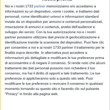
Noi e i nostri 1733
partner
memorizziamo e/o accediamo a
informazioni su un dispositivo, come i cookie, e trattiamo dati
personali, come identificatori univoci e informazioni standard
51
inviate da un dispositivo per annunci e contenuti personalizzati,
misurazione di annunci e contenuti, analisi dell'audience e
sviluppo dei servizi.
Con la tua autorizzazione noi e i nostri
Casa Museo Giuliani ricorderà il maestro biscegliese Mauro
partner possiamo utilizzare dati precisi di geolocalizzazione e
Giuliani, in occasione del 239° anniversario della nascita,
identificazione tramite la scansione del dispositivo. Puoi fare clic
con un concerto a cura del Duo Variandi, composto da
per consentire a noi e ai nostri 1733 partner il trattamento per le
finalità sopra descritte. In alternativa puoi accedere a
Antonio Simone Palmisano e da Davide Minerva, e dal Duo
informazioni più dettagliate e modificare le tue preferenze prima
Stafferi Dambra, formato da Antonio Stafferi e il flautista
di acconsentire o di negare il consenso.
Si rende noto che alcuni
Antonio Dambra. L'evento è in programma venerdì 24 luglio
trattamenti dei dati personali possono non richiedere il tuo
al villino Giuliani.
consenso, ma hai il diritto di opporti a tale trattamento. Le tue
preferenze si applicheranno solo a questo sito web. Puoi
Un'opportunità per ricordare la figura, l'arte e la genialità del
modificare le tue preferenze o revocare il consenso in qualsiasi
chitarrista, troppo spesso dimenticato, che meriterebbe
momento tornando su questo sito e facendo clic sul pulsante
"Privacy" in fondo alla pagina web.
molta più visibilità. Lo stesso presidente il Cavaliere
Nicola
Giuliani
si è lamentato di questa mancanza a BisceglieViva:
«Bisceglie ha in dote un piccolo gioiello quale Casa Museo