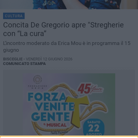
CULTURA
Concita De Gregorio apre "Stregherie
con “La cura”
L’incontro moderato da Erica Mou è in programma il 15
giugno
BISCEGLIE -
VENERDÌ 12 GIUGNO 2026
COMUNICATO STAMPA