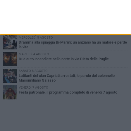
GIOVEDÌ 6 AGOSTO
Ragazzi biscegliesi diventano virali dopo un'esibizione
improvvisata in aeroporto a Roma-Fiumicino
MARTEDÌ 4 AGOSTO
Emergenza caldo, il Comune di Bisceglie attiva i "rifugi climatici"
MERCOLEDÌ 5 AGOSTO
Dramma alla spiaggia Bi-Marmi: un anziano ha un malore e perde
la vita
MARTEDÌ 4 AGOSTO
Due auto incendiate nella notte in via Dieta delle Puglie
SABATO 8 AGOSTO
Latitanti del clan Capriati arrestati, le parole del colonnello
Massimiliano Galasso
VENERDÌ 7 AGOSTO
Festa patronale, il programma completo di venerdì 7 agosto