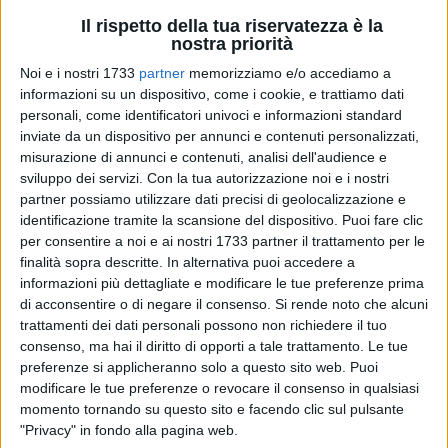
Il rispetto della tua riservatezza è la
nostra priorità
Noi e i nostri 1733
partner
memorizziamo e/o accediamo a
informazioni su un dispositivo, come i cookie, e trattiamo dati
personali, come identificatori univoci e informazioni standard
inviate da un dispositivo per annunci e contenuti personalizzati,
misurazione di annunci e contenuti, analisi dell'audience e
Sulla suggestiva cornice all'aperto della
Scalinata dei Lettori
sviluppo dei servizi.
Con la tua autorizzazione noi e i nostri
prenderà il via la rassegna "
Stregherie
":
lunedì 15 giugno
,
partner possiamo utilizzare dati precisi di geolocalizzazione e
alle ore
21:00
(con apertura porte alle 20:30), la prima
identificazione tramite la scansione del dispositivo. Puoi fare clic
grande ospite sarà
Concita De Gregorio
. L'autrice presenterà
per consentire a noi e ai nostri 1733 partner il trattamento per le
il suo nuovo libro,
"La cura"
(Einaudi), accompagnata dalla
finalità sopra descritte. In alternativa puoi accedere a
cantautrice
Erica Mou
.
informazioni più dettagliate e modificare le tue preferenze prima
di acconsentire o di negare il consenso.
Si rende noto che alcuni
trattamenti dei dati personali possono non richiedere il tuo
La bellezza come antidoto per viaggiare nel buio
consenso, ma hai il diritto di opporti a tale trattamento. Le tue
Tutto inizia in una giornata di agosto, quando una donna si
preferenze si applicheranno solo a questo sito web. Puoi
prepara a doversi assentare per un po'. Per colmare il
vuoto
,
modificare le tue preferenze o revocare il consenso in qualsiasi
lascia ai figli una lettera di istruzioni pratiche, spiegando, ad
momento tornando su questo sito e facendo clic sul pulsante
"Privacy" in fondo alla pagina web.
esempio, dove trovare i doposci fuori stagione, affinché