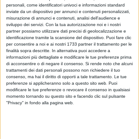
personali, come identificatori univoci e informazioni standard
inviate da un dispositivo per annunci e contenuti personalizzati,
misurazione di annunci e contenuti, analisi dell'audience e
sviluppo dei servizi.
Con la tua autorizzazione noi e i nostri
2
partner possiamo utilizzare dati precisi di geolocalizzazione e
identificazione tramite la scansione del dispositivo. Puoi fare clic
per consentire a noi e ai nostri 1733 partner il trattamento per le
finalità sopra descritte. In alternativa puoi accedere a
Con determina n. 208 del 20 marzo l'Amministrazione
informazioni più dettagliate e modificare le tue preferenze prima
Comunale ha approvato la richiesta di FIVA Confcommercio
di acconsentire o di negare il consenso.
Si rende noto che alcuni
e Confcommercio – Associazione di Bisceglie relativa
trattamenti dei dati personali possono non richiedere il tuo
all'organizzazione del Mercato straordinario della Domenica
consenso, ma hai il diritto di opporti a tale trattamento. Le tue
delle Palme.
preferenze si applicheranno solo a questo sito web. Puoi
modificare le tue preferenze o revocare il consenso in qualsiasi
Pertanto, domenica 24 marzo, dalle 7 alle 14, piazza Vittorio
momento tornando su questo sito e facendo clic sul pulsante
"Privacy" in fondo alla pagina web.
Emanuele II ospiterà l'appuntamento con gli ambulanti del
territorio.
Un'occasione per effettuare i propri acquisti e i regali per la
Santa Pasqua dagli ambulanti e dai commercianti del