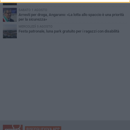
SABATO 1 AGOSTO
Arresti per droga, Angarano: «La lotta allo spaccio è una priorità
per la sicurezza»
MERCOLEDÌ 5 AGOSTO
Festa patronale, luna park gratuito per i ragazzi con disabilità
BISCEGLIEVIVA APP