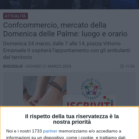
ATTUALITÀ
Confcommercio, mercato della
Domenica delle Palme: luogo e orario
Domenica 24 marzo, dalle 7 alle 14, piazza Vittorio
Emanuele II ospiterà l’appuntamento con gli ambulanti
del territorio
BISCEGLIE -
GIOVEDÌ 21 MARZO 2024
12.50
Il rispetto della tua riservatezza è la
nostra priorità
Noi e i nostri 1733
partner
memorizziamo e/o accediamo a
informazioni su un dispositivo, come i cookie, e trattiamo dati