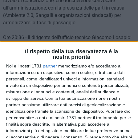
tavolo di concertazione, che toccherebbe convocare
all'amministrazione, con la presenza delle parti in causa
(Ambiente 2.0, Sangalli e organizzazioni sindacali) per
armonizzare la fase di passaggio.
Ore 20:36 - Il dirigente dell'ufficio tecnico Giacomo Losapio:
«L'Anac è tenuta a fornire parere entro 30 giorni sulla nostra
Il rispetto della tua riservatezza è la
richiesta inerente i requisiti economici, finanziari, fiscali e di
nostra priorità
regolarità contributiva riguardo Sangalli e nel caso in cui
Noi e i nostri 1731
partner
memorizziamo e/o accediamo a
dovesse essere positivo dovremo effettuare
informazioni su un dispositivo, come i cookie, e trattiamo dati
l'aggiudicazione».
personali, come identificatori univoci e informazioni standard
inviate da un dispositivo per annunci e contenuti personalizzati,
Ore 20:32 -
«Consiglio dica alla città che i suoi colleghi sono
misurazione di annunci e contenuti, analisi dell'audience e
assenti per problemi politici e scappano dalle
sviluppo dei servizi.
Con la tua autorizzazione noi e i nostri
responsabilità».
partner possiamo utilizzare dati precisi di geolocalizzazione e
identificazione tramite la scansione del dispositivo. Puoi fare clic
per consentire a noi e ai nostri 1731 partner il trattamento per le
Ore 20:29 -
«Consiglio, di che parla? A chi si rivolge? Lei se la
finalità sopra descritte. In alternativa puoi accedere a
suona e lei se la canta. Avrebbe dovuto prendere posizione
informazioni più dettagliate e modificare le tue preferenze prima
molto tempo fa. Si risvegli dalle favole. Quando dobbiamo
di acconsentire o di negare il consenso.
Si rende noto che alcuni