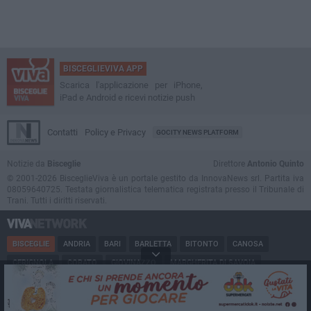
BISCEGLIEVIVA APP
Scarica l'applicazione per iPhone,
iPad e Android e ricevi notizie push
Contatti
Policy e Privacy
GOCITY NEWS PLATFORM
Notizie da
Bisceglie
Direttore
Antonio Quinto
© 2001-2026 BisceglieViva è un portale gestito da InnovaNews srl. Partita iva
08059640725. Testata giornalistica telematica registrata presso il Tribunale di
Trani. Tutti i diritti riservati.
BISCEGLIE
ANDRIA
BARI
BARLETTA
BITONTO
CANOSA
CERIGNOLA
CORATO
GIOVINAZZO
MARGHERITA DI SAVOIA
MINERVINO
MODUGNO
MOLFETTA
PUGLIA
RUVO
SAN FERDINANDO
SPINAZZOLA
TERLIZZI
TRANI
TRINITAPOLI