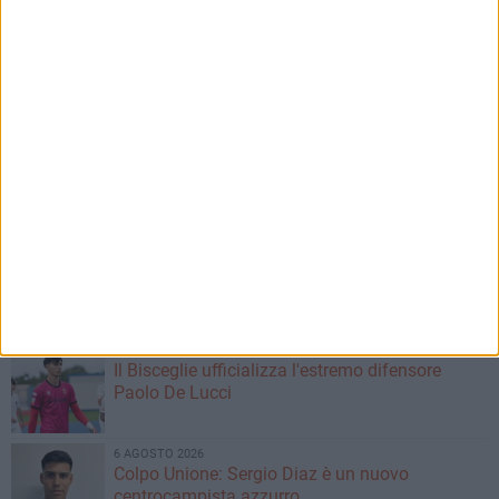
6 AGOSTO 2026
Incendi boschivi in città, Spazio Civico: «Ci
sono stati controlli nelle aree pubbliche e
private?»
6 AGOSTO 2026
Il 20enne biscegliese Domenico Caprioli entra
nella Polizia di Stato
6 AGOSTO 2026
Bisceglie inserito nel girone H: ecco tutte le
avversarie
6 AGOSTO 2026
Il Bisceglie ufficializza l'estremo difensore
Paolo De Lucci
6 AGOSTO 2026
Colpo Unione: Sergio Diaz è un nuovo
centrocampista azzurro