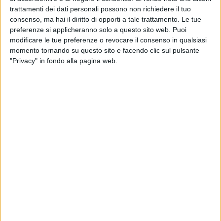
discutere e c'è bisogno di confrontarsi questi sono i risultati:
trattamenti dei dati personali possono non richiedere il tuo
non vi presentate in aula».
consenso, ma hai il diritto di opporti a tale trattamento. Le tue
preferenze si applicheranno solo a questo sito web. Puoi
Ore 20:27 - Gianni Casella interviene per replicare a
modificare le tue preferenze o revocare il consenso in qualsiasi
momento tornando su questo sito e facendo clic sul pulsante
Consiglio.
"Privacy" in fondo alla pagina web.
Ore 20:23 - Storie tese fra Consiglio e Casella, che ha
interrotto l'intervento dell'esponente di maggioranza urlando
«vergogna»
nei confronti dell'amministrazione comunale e
all'indirizzo dei banchi vuoti.
Ore 20:20 - Tocca a Pietro Consiglio:
«Deluso per le
fantomatiche allusioni e i messaggi subliminali che ho
ascoltato questo pomeriggio. La democrazia è libertà e in
questo caso libertà di essere assenti».
Reazione veemente, a
queste parole, di Angarano e Casella.
Ore 20:15 - Per la maggioranza parla Enzo Di Pierro:
«Quest'inizio di campagna elettorale induce a qualche errore