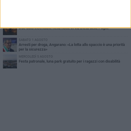
MERCOLEDÌ 5 AGOSTO
Dramma alla spiaggia Bi-Marmi: un anziano ha un malore e perde
la vita
MARTEDÌ 4 AGOSTO
Due auto incendiate nella notte in via Dieta delle Puglie
SABATO 1 AGOSTO
Arresti per droga, Angarano: «La lotta allo spaccio è una priorità
per la sicurezza»
MERCOLEDÌ 5 AGOSTO
Festa patronale, luna park gratuito per i ragazzi con disabilità