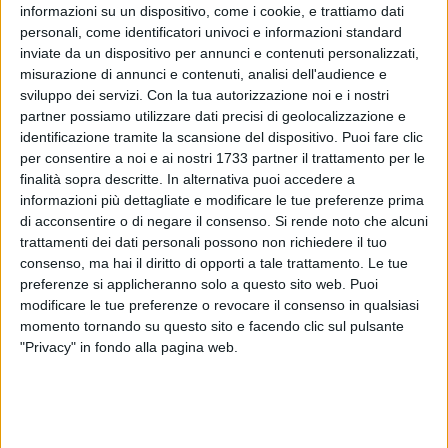
informazioni su un dispositivo, come i cookie, e trattiamo dati
personali, come identificatori univoci e informazioni standard
inviate da un dispositivo per annunci e contenuti personalizzati,
8
misurazione di annunci e contenuti, analisi dell'audience e
sviluppo dei servizi.
Con la tua autorizzazione noi e i nostri
partner possiamo utilizzare dati precisi di geolocalizzazione e
identificazione tramite la scansione del dispositivo. Puoi fare clic
«Dopo la Pasqua, si torna subito al lavoro per Bisceglie. Non
per consentire a noi e ai nostri 1733 partner il trattamento per le
c'è tempo da perdere. Stamattina abbiamo fatto diversi
finalità sopra descritte. In alternativa puoi accedere a
sopralluoghi nei tanti cantieri attivi in Città, frutto di oltre
informazioni più dettagliate e modificare le tue preferenze prima
53milioni di euro di finanziamenti ottenuti» così sui suoi
di acconsentire o di negare il consenso.
Si rende noto che alcuni
social il Sindaco di Bisceglie, Angelantonio Angarano.
trattamenti dei dati personali possono non richiedere il tuo
consenso, ma hai il diritto di opporti a tale trattamento. Le tue
preferenze si applicheranno solo a questo sito web. Puoi
«Qui siamo alla piazza del pesce, dove procedono gli
modificare le tue preferenze o revocare il consenso in qualsiasi
interventi per trasformarla in uno splendido salotto, tutto
momento tornando su questo sito e facendo clic sul pulsante
pedonale e riqualificato, unendo la tradizionale vocazione
"Privacy" in fondo alla pagina web.
commerciale nei box ristrutturati a una dimensione più
moderna e turistica negli spazi esterni, dove poter degustare
le nostre tipicità ed eccellenze enogastronomiche, come nei
mercati delle più belle capitali europee» ha aggiunto.