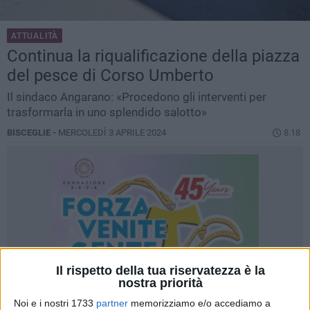
ATTUALITÀ
Continua la riqualificazione della piazza
del pesce di Corso Umberto
Il sindaco Angarano: «Procedono gli interventi per
trasformarla in uno splendido salotto»
BISCEGLIE -
MERCOLEDÌ 3 APRILE 2024
8.18
Il rispetto della tua riservatezza è la
nostra priorità
Noi e i nostri 1733
partner
memorizziamo e/o accediamo a