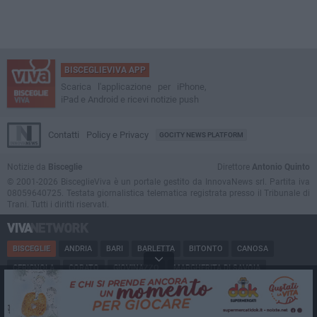
BISCEGLIEVIVA APP
Scarica l'applicazione per iPhone,
iPad e Android e ricevi notizie push
Contatti
Policy e Privacy
GOCITY NEWS PLATFORM
Notizie da
Bisceglie
Direttore
Antonio Quinto
© 2001-2026 BisceglieViva è un portale gestito da InnovaNews srl. Partita iva
08059640725. Testata giornalistica telematica registrata presso il Tribunale di
Trani. Tutti i diritti riservati.
BISCEGLIE
ANDRIA
BARI
BARLETTA
BITONTO
CANOSA
CERIGNOLA
CORATO
GIOVINAZZO
MARGHERITA DI SAVOIA
MINERVINO
MODUGNO
MOLFETTA
PUGLIA
RUVO
SAN FERDINANDO
SPINAZZOLA
TERLIZZI
TRANI
TRINITAPOLI