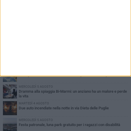
PIÙ LETTI QUESTA SETTIMANA
GIOVEDÌ 6 AGOSTO
Ragazzi biscegliesi diventano virali dopo un'esibizione
improvvisata in aeroporto a Roma-Fiumicino
MARTEDÌ 4 AGOSTO
Emergenza caldo, il Comune di Bisceglie attiva i "rifugi climatici"
MERCOLEDÌ 5 AGOSTO
Dramma alla spiaggia Bi-Marmi: un anziano ha un malore e perde
la vita
MARTEDÌ 4 AGOSTO
Due auto incendiate nella notte in via Dieta delle Puglie
MERCOLEDÌ 5 AGOSTO
Festa patronale, luna park gratuito per i ragazzi con disabilità