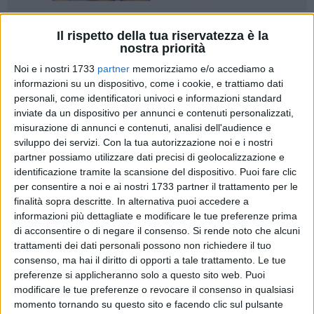
43
A cura di
Il rispetto della tua riservatezza è la
VITO TROILO
nostra priorità
Noi e i nostri 1733
partner
memorizziamo e/o accediamo a
informazioni su un dispositivo, come i cookie, e trattiamo dati
La Regione Puglia ha diffuso il bollettino Covid aggiornato a
personali, come identificatori univoci e informazioni standard
inviate da un dispositivo per annunci e contenuti personalizzati,
lunedì 25 luglio 2022.
misurazione di annunci e contenuti, analisi dell'audience e
sviluppo dei servizi.
Con la tua autorizzazione noi e i nostri
Il totale di casi positivi registrati nelle singole
partner possiamo utilizzare dati precisi di geolocalizzazione e
Province pugliesi dall'inizio dell'emergenza
identificazione tramite la scansione del dispositivo. Puoi fare clic
per consentire a noi e ai nostri 1733 partner il trattamento per le
446001 Area Metropolitana di Bari
finalità sopra descritte. In alternativa puoi accedere a
277104 Provincia di Lecce
informazioni più dettagliate e modificare le tue preferenze prima
196164 Provincia di Foggia
di acconsentire o di negare il consenso.
Si rende noto che alcuni
185275 Provincia di Taranto
trattamenti dei dati personali possono non richiedere il tuo
129113 Provincia di Brindisi
consenso, ma hai il diritto di opporti a tale trattamento. Le tue
120813 Provincia Bat
preferenze si applicheranno solo a questo sito web. Puoi
12620 residenti fuori regione
modificare le tue preferenze o revocare il consenso in qualsiasi
momento tornando su questo sito e facendo clic sul pulsante
4553 provincia di residenza non nota